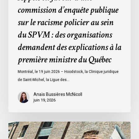
:
commission d’enquête publique
des
sur le racisme policier au sein
organisations
demandent
du SPVM : des organisations
des
demandent des explications à la
explications
à
première ministre du Québec
la
première
Montréal, le 19 juin 2026 – Hoodstock, la Clinique juridique
ministre
de Saint-Michel, la Ligue des…
du
Québec
Anaïs Bussières McNicoll
juin 19, 2026
L’ACLC
se