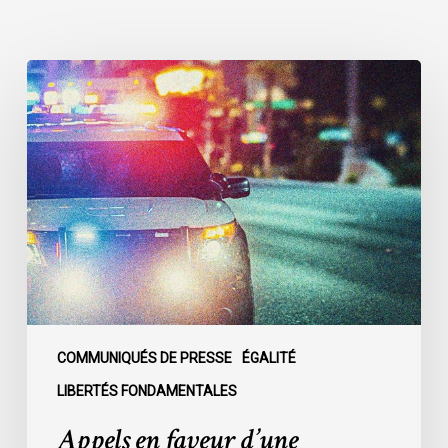
Appels
en
faveur
d’une
commission
d’enquête
publique
sur
le
racisme
policier
au
COMMUNIQUÉS DE PRESSE
ÉGALITÉ
sein
LIBERTÉS FONDAMENTALES
du
Appels en faveur d’une
SPVM