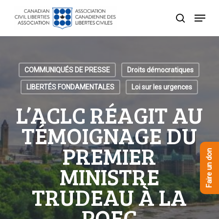
Skip
Menu
to
recherche
Close
main
Menu
content
COMMUNIQUÉS DE PRESSE
Droits démocratiques
LIBERTÉS FONDAMENTALES
Loi sur les urgences
L’ACLC RÉAGIT AU
TÉMOIGNAGE DU
PREMIER
Faire un don
MINISTRE
TRUDEAU À LA
POEC