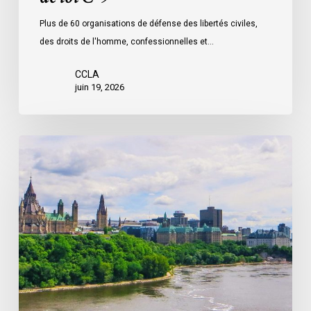
Plus de 60 organisations de défense des libertés civiles,
des droits de l'homme, confessionnelles et…
CCLA
juin 19, 2026
La
société
civile
appelle
les
dirigeants
politiques
fédéraux
à
soumettre