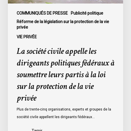
leurs
partis
COMMUNIQUÉS DE PRESSE
Publicité politique
à
Réforme de la législation sur la protection de la vie
privée
la
loi
VIE PRIVÉE
sur
La société civile appelle les
la
protection
dirigeants politiques fédéraux à
de
soumettre leurs partis à la loi
la
vie
sur la protection de la vie
privée
privée
Plus de trente-cinq organisations, experts et groupes de la
société civile appellent les dirigeants fédéraux…
Tamir