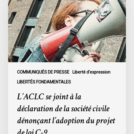
joint
à
la
déclaration
de
la
société
civile
dénonçant
l’adoption
COMMUNIQUÉS DE PRESSE
Liberté d'expression
du
LIBERTÉS FONDAMENTALES
projet
L’ACLC se joint à la
de
loi
déclaration de la société civile
C-
dénonçant l’adoption du projet
9
de loi C-9