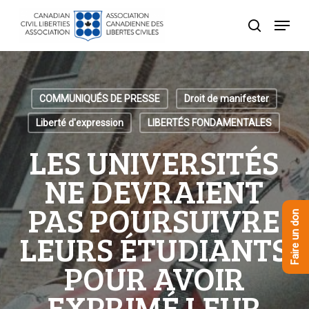
Skip
Menu
to
recherche
Close
main
Menu
content
COMMUNIQUÉS DE PRESSE
Droit de manifester
Liberté d'expression
LIBERTÉS FONDAMENTALES
LES UNIVERSITÉS
NE DEVRAIENT
PAS POURSUIVRE
Faire un don
LEURS ÉTUDIANTS
POUR AVOIR
EXPRIMÉ LEUR