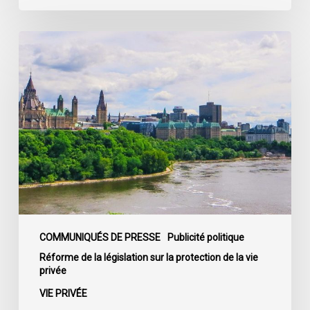
La
société
civile
appelle
les
dirigeants
politiques
fédéraux
à
soumettre
leurs
partis
COMMUNIQUÉS DE PRESSE
Publicité politique
à
Réforme de la législation sur la protection de la vie
privée
la
loi
VIE PRIVÉE
sur