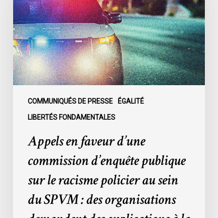
commission
d’enquête
publique
sur
le
racisme
policier
au
COMMUNIQUÉS DE PRESSE
ÉGALITÉ
sein
LIBERTÉS FONDAMENTALES
du
Appels en faveur d’une
SPVM
:
commission d’enquête publique
des
sur le racisme policier au sein
organisations
demandent
du SPVM : des organisations
des
explications