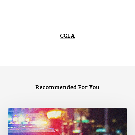
CCLA
Recommended For You
Appels
en
faveur
d’une