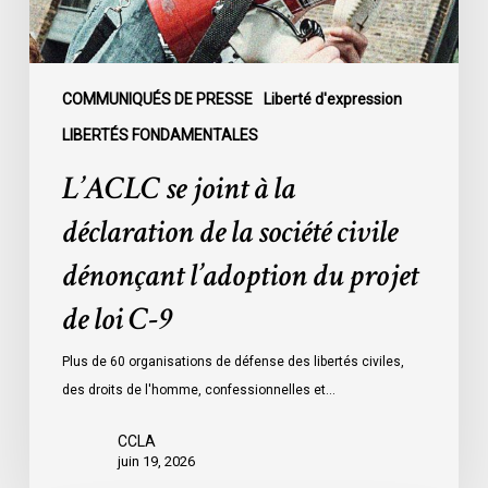
société
civile
dénonçant
l’adoption
COMMUNIQUÉS DE PRESSE
Liberté d'expression
du
LIBERTÉS FONDAMENTALES
projet
L’ACLC se joint à la
de
loi
déclaration de la société civile
C-
dénonçant l’adoption du projet
9
de loi C-9
Plus de 60 organisations de défense des libertés civiles,
des droits de l'homme, confessionnelles et…
CCLA
juin 19, 2026