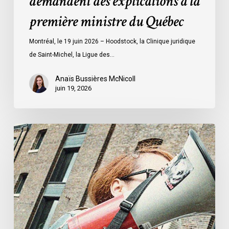
demandent des explications à la
à
première ministre du Québec
la
première
Montréal, le 19 juin 2026 – Hoodstock, la Clinique juridique
ministre
de Saint-Michel, la Ligue des…
du
Québec
Anaïs Bussières McNicoll
juin 19, 2026
L’ACLC
se
joint
à
la
déclaration
de
la