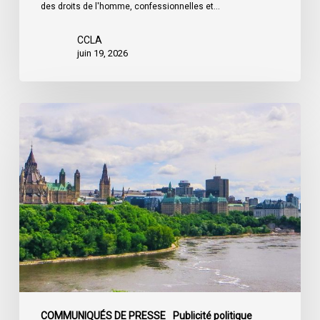
des droits de l'homme, confessionnelles et…
CCLA
juin 19, 2026
La
société
civile
appelle
les
dirigeants
politiques
fédéraux
à
soumettre
leurs
partis
COMMUNIQUÉS DE PRESSE
Publicité politique