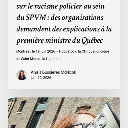
sur le racisme policier au sein
organisations
demandent
du SPVM : des organisations
des
demandent des explications à la
explications
à
première ministre du Québec
la
première
Montréal, le 19 juin 2026 – Hoodstock, la Clinique juridique
ministre
de Saint-Michel, la Ligue des…
du
Québec
Anaïs Bussières McNicoll
juin 19, 2026
L’ACLC
se
joint
à