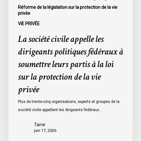
à
Réforme de la législation sur la protection de la vie
privée
la
loi
VIE PRIVÉE
sur
La société civile appelle les
la
protection
dirigeants politiques fédéraux à
de
soumettre leurs partis à la loi
la
vie
sur la protection de la vie
privée
privée
Plus de trente-cinq organisations, experts et groupes de la
société civile appellent les dirigeants fédéraux…
Tamir
juin 17, 2026