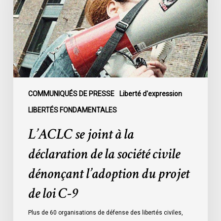
la
déclaration
de
la
société
civile
dénonçant
l’adoption
COMMUNIQUÉS DE PRESSE
Liberté d'expression
du
LIBERTÉS FONDAMENTALES
projet
L’ACLC se joint à la
de
loi
déclaration de la société civile
C-
dénonçant l’adoption du projet
9
de loi C-9
Plus de 60 organisations de défense des libertés civiles,