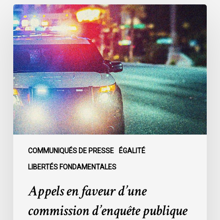
Appels
en
faveur
d’une
commission
d’enquête
publique
sur
le
racisme
policier
au
COMMUNIQUÉS DE PRESSE
ÉGALITÉ
sein
LIBERTÉS FONDAMENTALES
du
Appels en faveur d’une
SPVM
:
commission d’enquête publique
des