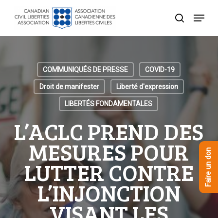
Skip
Menu
to
recherche
Close
main
Menu
content
COMMUNIQUÉS DE PRESSE
COVID-19
Droit de manifester
Liberté d'expression
LIBERTÉS FONDAMENTALES
L’ACLC PREND DES
MESURES POUR
Faire un don
LUTTER CONTRE
L’INJONCTION
VISANT LES