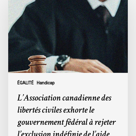
canadienne
des
libertés
civiles
exhorte
le
gouvernement
fédéral
à
rejeter
l’exclusion
ÉGALITÉ
Handicap
indéfinie
L’Association canadienne des
de
l’aide
libertés civiles exhorte le
médicale
gouvernement fédéral à rejeter
à
mourir
l’exclusion indéfinie de l’aide