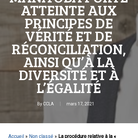
ATTEINTE AUX
PRINCIPES DE
VÉRITÉ ET DE
RÉCONCILIATION,
AINSI QU’À LA
DIVERSITÉ ET À
L’ÉGALITÉ
By
CCLA
mars 17, 2021
Accueil
»
Non classé
»
La procédure relative à la «