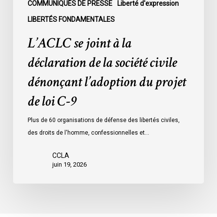
l’adoption
COMMUNIQUÉS DE PRESSE
Liberté d'expression
du
LIBERTÉS FONDAMENTALES
projet
L’ACLC se joint à la
de
loi
déclaration de la société civile
C-
dénonçant l’adoption du projet
9
de loi C-9
Plus de 60 organisations de défense des libertés civiles,
des droits de l'homme, confessionnelles et…
CCLA
juin 19, 2026