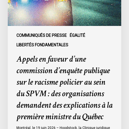
sur
le
racisme
policier
au
COMMUNIQUÉS DE PRESSE
ÉGALITÉ
sein
LIBERTÉS FONDAMENTALES
du
Appels en faveur d’une
SPVM
:
commission d’enquête publique
des
sur le racisme policier au sein
organisations
demandent
du SPVM : des organisations
des
demandent des explications à la
explications
à
première ministre du Québec
la
première
Montréal, le 19 juin 2026 – Hoodstock, la Clinique juridique