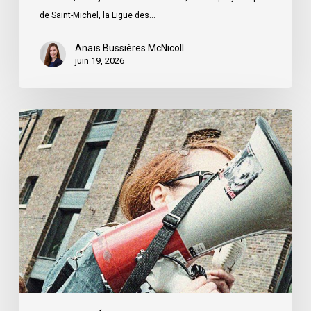
ministre
de Saint-Michel, la Ligue des…
du
Québec
Anaïs Bussières McNicoll
juin 19, 2026
L’ACLC
se
joint
à
la
déclaration
de
la
société
civile
dénonçant