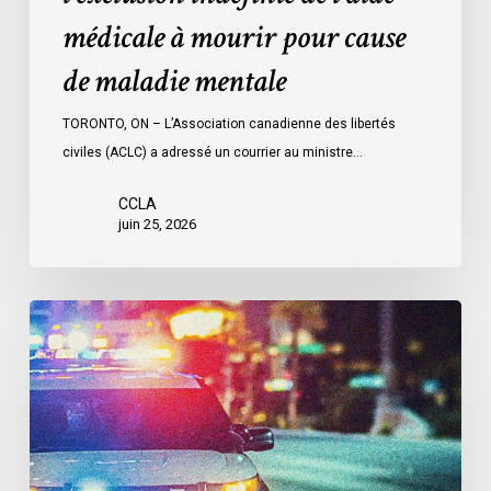
pour
médicale à mourir pour cause
cause
de
de maladie mentale
maladie
mentale
TORONTO, ON – L’Association canadienne des libertés
civiles (ACLC) a adressé un courrier au ministre…
CCLA
juin 25, 2026
Appels
en
faveur
d’une
commission
d’enquête
publique