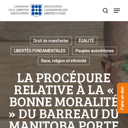
Skip
Menu
to
recherche
Close
main
Menu
content
Droit de manifester
ÉGALITÉ
LIBERTÉS FONDAMENTALES
Peuples autochtones
Race, religion et ethnicité
LA PROCÉDURE
RELATIVE À LA «
Faire un don
BONNE MORALITÉ
» DU BARREAU DU
MANITOBA PORTE