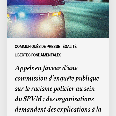
d’enquête
publique
sur
le
racisme
policier
au
COMMUNIQUÉS DE PRESSE
ÉGALITÉ
sein
LIBERTÉS FONDAMENTALES
du
Appels en faveur d’une
SPVM
:
commission d’enquête publique
des
sur le racisme policier au sein
organisations
demandent
du SPVM : des organisations
des
demandent des explications à la
explications
à