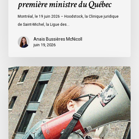
première ministre du Québec
la
première
Montréal, le 19 juin 2026 – Hoodstock, la Clinique juridique
ministre
de Saint-Michel, la Ligue des…
du
Québec
Anaïs Bussières McNicoll
juin 19, 2026
L’ACLC
se
joint
à
la
déclaration
de
la
société