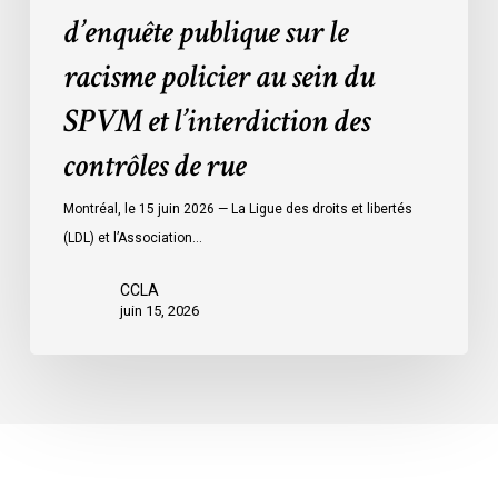
d’enquête publique sur le
sein
du
racisme policier au sein du
SPVM
SPVM et l’interdiction des
et
l’interdiction
contrôles de rue
des
contrôles
Montréal, le 15 juin 2026 — La Ligue des droits et libertés
de
(LDL) et l’Association…
rue
CCLA
juin 15, 2026