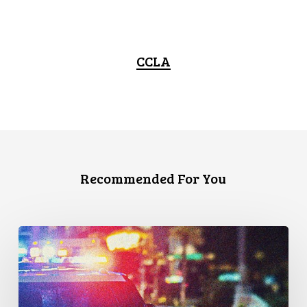
CCLA
Recommended For You
Appels
en
faveur
d’une
commission