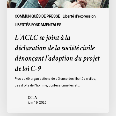
civile
dénonçant
l’adoption
COMMUNIQUÉS DE PRESSE
Liberté d'expression
du
LIBERTÉS FONDAMENTALES
projet
L’ACLC se joint à la
de
loi
déclaration de la société civile
C-
dénonçant l’adoption du projet
9
de loi C-9
Plus de 60 organisations de défense des libertés civiles,
des droits de l'homme, confessionnelles et…
CCLA
juin 19, 2026