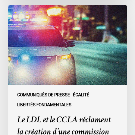
Le
LDL
et
le
CCLA
réclament
la
création
d’une
commission
d’enquête
publique
COMMUNIQUÉS DE PRESSE
ÉGALITÉ
sur
LIBERTÉS FONDAMENTALES
le
Le LDL et le CCLA réclament
racisme
policier
la création d’une commission
au