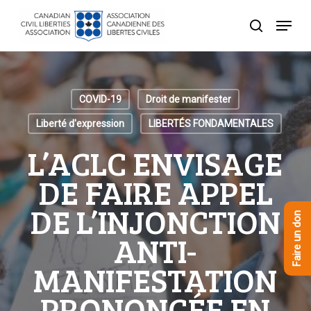
Skip
Menu
to
recherche
Close
main
Menu
content
COVID-19
Droit de manifester
Liberté d'expression
LIBERTÉS FONDAMENTALES
L’ACLC ENVISAGE
DE FAIRE APPEL
DE L’INJONCTION
Faire un don
ANTI-
MANIFESTATION
PRONONCÉE EN