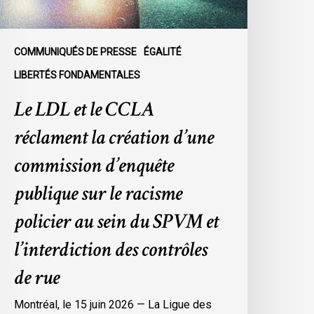
’une
ommission
’enquête
COMMUNIQUÉS DE PRESSE
ÉGALITÉ
ublique
LIBERTÉS FONDAMENTALES
ur
Le LDL et le CCLA
e
acisme
réclament la création d’une
olicier
u
commission d’enquête
ein
publique sur le racisme
u
SPVM
policier au sein du SPVM et
t
l’interdiction des contrôles
’interdiction
es
de rue
ontrôles
e
Montréal, le 15 juin 2026 — La Ligue des