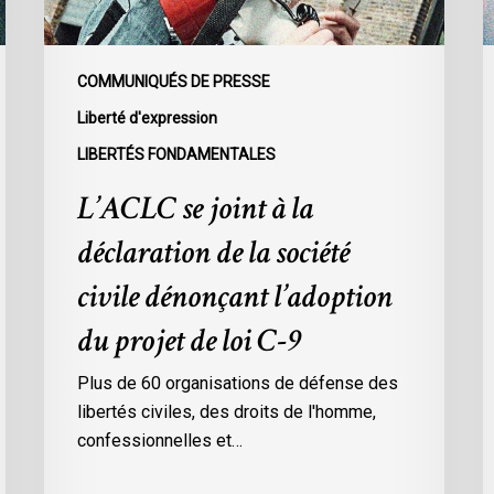
société
d
civile
c
dénonçant
d
COMMUNIQUÉS DE PRESSE
l’adoption
p
Liberté d'expression
du
s
LIBERTÉS FONDAMENTALES
projet
l
de
r
L’ACLC se joint à la
loi
p
déclaration de la société
C-
a
9
s
civile dénonçant l’adoption
d
du projet de loi C-9
e
Plus de 60 organisations de défense des
l
libertés civiles, des droits de l'homme,
d
confessionnelles et…
c
d