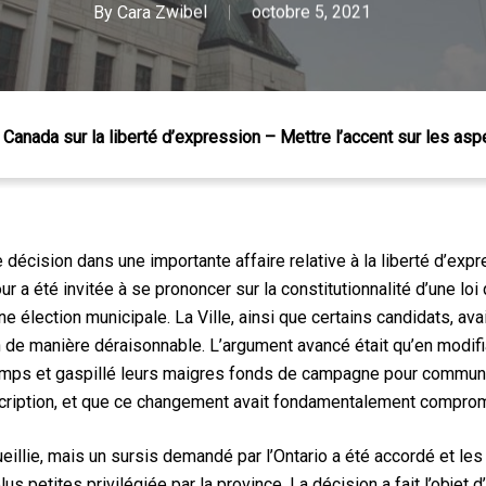
By
Cara Zwibel
octobre 5, 2021
Canada sur la liberté d’expression – Mettre l’accent sur les asp
écision dans une importante affaire relative à la liberté d’exp
 Échap pour fermer
 Cour a été invitée à se prononcer sur la constitutionnalité d’une l
ne élection municipale. La Ville, ainsi que certains candidats, a
ion de manière déraisonnable. L’argument avancé était qu’en modifi
temps et gaspillé leurs maigres fonds de campagne pour commun
scription, et que ce changement avait fondamentalement compro
ueillie, mais un sursis demandé par l’Ontario a été accordé et le
lus petites privilégiée par la province. La décision a fait l’objet