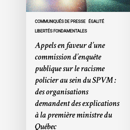
le
racisme
policier
COMMUNIQUÉS DE PRESSE
ÉGALITÉ
au
LIBERTÉS FONDAMENTALES
sein
Appels en faveur d’une
du
SPVM
commission d’enquête
:
des
publique sur le racisme
organisations
policier au sein du SPVM :
demandent
des
des organisations
explications
demandent des explications
à
la
à la première ministre du
première
Québec
ministre