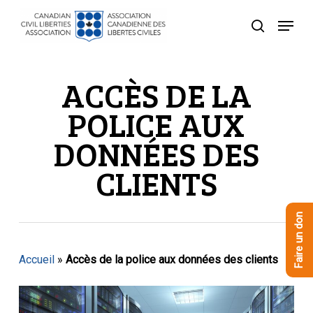
Skip
Menu
to
recherche
Close
main
Menu
content
ACCÈS DE LA
POLICE AUX
DONNÉES DES
CLIENTS
Faire un don
Accueil
»
Accès de la police aux données des clients