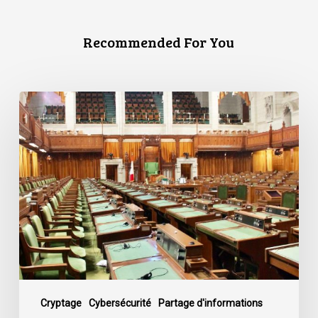
Recommended For You
L’ACLC
se
joint
à
une
déclaration
dénonçant
la
décision
du
gouvernement
de
Cryptage
Cybersécurité
Partage d'informations