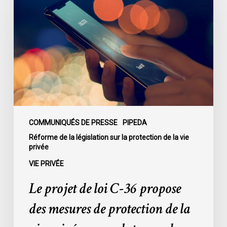
de
loi
C-
36
propose
des
mesures
de
protection
de
COMMUNIQUÉS DE PRESSE
PIPEDA
la
Réforme de la législation sur la protection de la vie
privée
vie
privée
VIE PRIVÉE
sans
Le projet de loi C-36 propose
substance,
des
des mesures de protection de la
exceptions