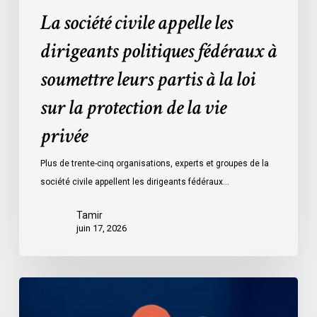
sur
La société civile appelle les
la
protection
dirigeants politiques fédéraux à
de
soumettre leurs partis à la loi
la
vie
sur la protection de la vie
privée
privée
Plus de trente-cinq organisations, experts et groupes de la
société civile appellent les dirigeants fédéraux…
Tamir
juin 17, 2026
Le
projet