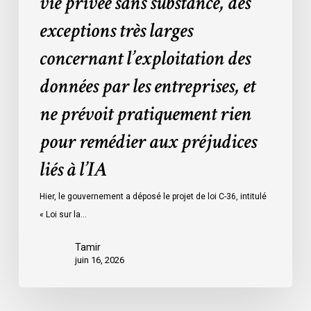
vie privée sans substance, des
très
larges
exceptions très larges
concernant
concernant l’exploitation des
l’exploitation
des
données par les entreprises, et
données
ne prévoit pratiquement rien
par
les
pour remédier aux préjudices
entreprises,
liés à l’IA
et
ne
Hier, le gouvernement a déposé le projet de loi C-36, intitulé
prévoit
« Loi sur la…
pratiquement
rien
Tamir
pour
juin 16, 2026
remédier
aux
préjudices