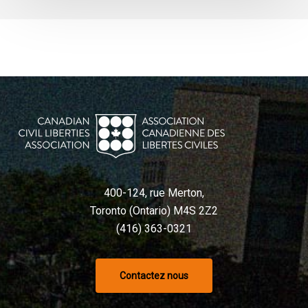
liés
à
l’IA
400-124, rue Merton,
Toronto (Ontario) M4S 2Z2
(416) 363-0321
Contactez nous