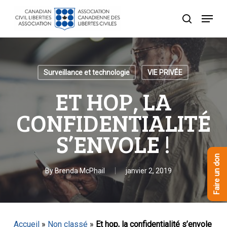
Skip
Menu
to
recherche
Close
main
Menu
content
Surveillance et technologie
VIE PRIVÉE
ET HOP, LA
CONFIDENTIALITÉ
S’ENVOLE !
Faire un don
By
Brenda McPhail
janvier 2, 2019
Accueil
»
Non classé
»
Et hop, la confidentialité s’envole