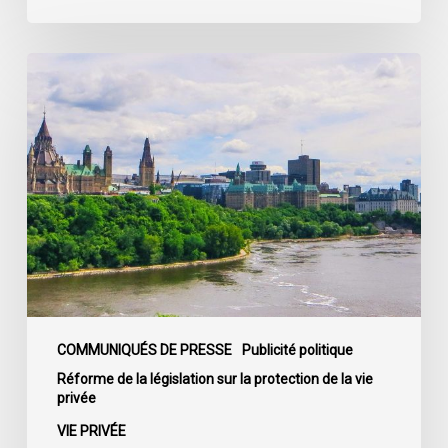
C-
22
La
société
civile
appelle
les
dirigeants
politiques
fédéraux
à
soumettre
leurs
partis
COMMUNIQUÉS DE PRESSE
Publicité politique
à
Réforme de la législation sur la protection de la vie
privée
la
loi
VIE PRIVÉE