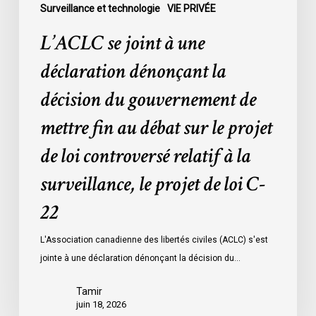
mettre
Surveillance et technologie
VIE PRIVÉE
fin
L’ACLC se joint à une
au
débat
déclaration dénonçant la
sur
décision du gouvernement de
le
projet
mettre fin au débat sur le projet
de
de loi controversé relatif à la
loi
controversé
surveillance, le projet de loi C-
relatif
à
22
la
L'Association canadienne des libertés civiles (ACLC) s'est
surveillance,
jointe à une déclaration dénonçant la décision du…
le
projet
Tamir
de
juin 18, 2026
loi