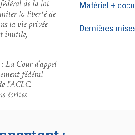
édéral de la loi
Matériel + doc
miter la liberté de
ns la vie privée
Dernières mises
t inutile,
.
5 : La Cour d'appel
nement fédéral
 de l'ACLC.
s écrites.
mportant :