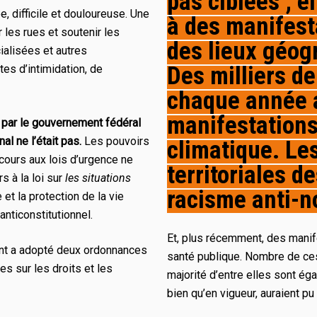
pas ciblées ; e
e, difficile et douloureuse. Une
à des manifest
 les rues et soutenir les
des lieux géog
ialisées et autres
Des milliers de
es d’intimidation, de
chaque année 
manifestation
on par le gouvernement fédéral
al ne l’était pas.
Les pouvoirs
climatique. Le
ecours aux lois d’urgence ne
territoriales d
s à la loi sur
les situations
racisme anti-no
 et la protection de la vie
 anticonstitutionnel.
Et, plus récemment, des manif
ent a adopté
deux ordonnances
santé publique. Nombre de ces
les
sur les droits et les
majorité d’entre elles sont é
bien qu’en vigueur, auraient pu