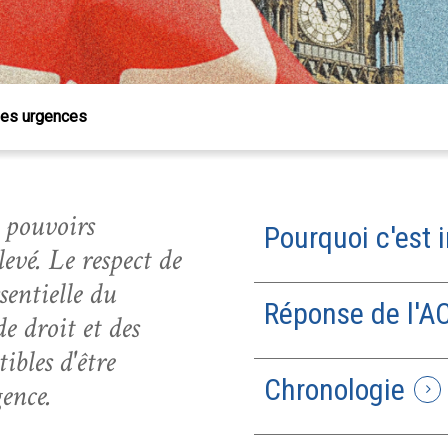
 les urgences
s pouvoirs
Pourquoi c'est 
evé. Le respect de
sentielle du
Réponse de l'A
e droit et des
tibles d'être
Chronologie
gence.
 Échap pour fermer