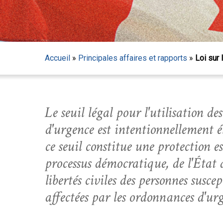
Accueil
»
Principales affaires et rapports
»
Loi sur
Le seuil légal pour l'utilisation de
d'urgence est intentionnellement él
ce seuil constitue une protection es
processus démocratique, de l'État d
libertés civiles des personnes suscep
affectées par les ordonnances d'ur
Appuyez sur Entrée pour lancer la recherche ou sur