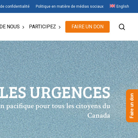
 de confidentialité
Politique en matière de médias sociaux
English
rech
DE NOUS
PARTICIPEZ
FAIRE UN DON
 LES URGENCES
Faire un don
on pacifique pour tous les citoyens du
Canada