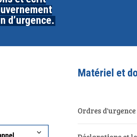
gouvernement
on d’urgence.
Matériel et 
Ordres d'urgence
appel
Déclarations et le
15 février 2022