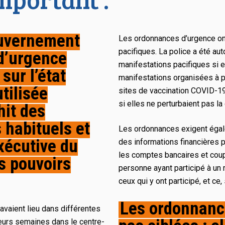
uvernement
Les ordonnances d’urgence on
pacifiques. La police a été aut
 d’urgence
manifestations pacifiques si el
 sur l’état
manifestations organisées à p
utilisée
sites de vaccination COVID-19 
si elles ne perturbaient pas la 
hit des
 habituels et
Les ordonnances exigent égale
xécutive du
des informations financières p
les comptes bancaires et coupe
s pouvoirs
personne ayant participé à un 
ceux qui y ont participé, et ce,
Les ordonnance
avaient lieu dans différentes
ieurs semaines dans le centre-