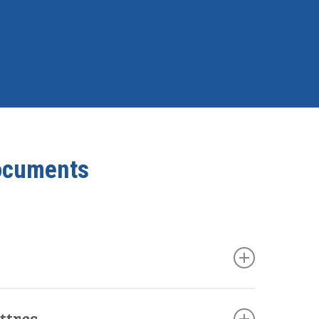
documents
ttres