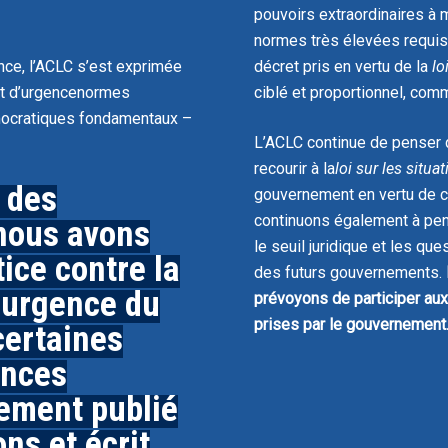
pouvoirs extraordinaires à 
normes très élevées requis
nce, l’ACLC s’est exprimée
décret pris en vertu de la
lo
tat d’urgence
normes
ciblé et proportionnel, comm
mocratiques fondamentaux –
L’ACLC continue de penser qu
recourir à la
loi sur les situa
r des
gouvernement en vertu de ce
continuons également à pens
nous avons
le seuil juridique et les que
tice contre la
des futurs gouvernements.
’urgence du
prévoyons de participer au
prises par le gouvernement
certaines
ances
ement publié
ns et écrit