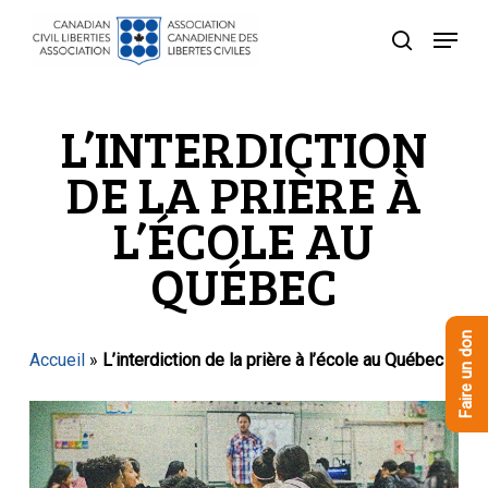
Skip
Menu
to
recherche
Close
main
Menu
content
L’INTERDICTION
DE LA PRIÈRE À
L’ÉCOLE AU
QUÉBEC
Faire un don
Accueil
»
L’interdiction de la prière à l’école au Québec