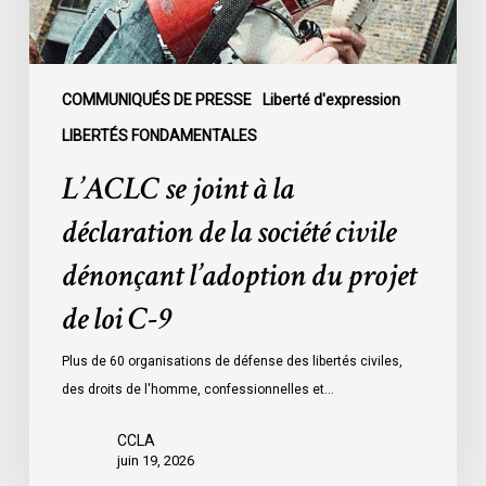
société
civile
dénonçant
l’adoption
COMMUNIQUÉS DE PRESSE
Liberté d'expression
du
LIBERTÉS FONDAMENTALES
projet
L’ACLC se joint à la
de
loi
déclaration de la société civile
C-
dénonçant l’adoption du projet
9
de loi C-9
Plus de 60 organisations de défense des libertés civiles,
des droits de l'homme, confessionnelles et…
CCLA
juin 19, 2026