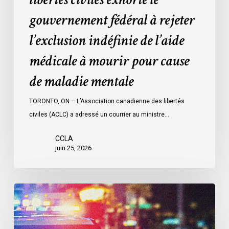
médicale
gouvernement fédéral à rejeter
à
mourir
l’exclusion indéfinie de l’aide
pour
médicale à mourir pour cause
cause
de
de maladie mentale
maladie
mentale
TORONTO, ON – L’Association canadienne des libertés
civiles (ACLC) a adressé un courrier au ministre…
CCLA
juin 25, 2026
Appels
en
faveur