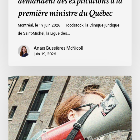
demandent des explications à la
à
première ministre du Québec
la
première
Montréal, le 19 juin 2026 – Hoodstock, la Clinique juridique
ministre
de Saint-Michel, la Ligue des…
du
Québec
Anaïs Bussières McNicoll
juin 19, 2026
L’ACLC
se
joint
à
la
déclaration
de
la