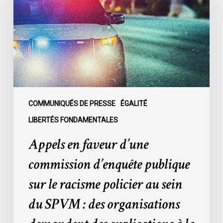
d’une
commission
d’enquête
publique
sur
le
racisme
policier
au
COMMUNIQUÉS DE PRESSE
ÉGALITÉ
sein
LIBERTÉS FONDAMENTALES
du
Appels en faveur d’une
SPVM
:
commission d’enquête publique
des
sur le racisme policier au sein
organisations
demandent
du SPVM : des organisations
des
explications