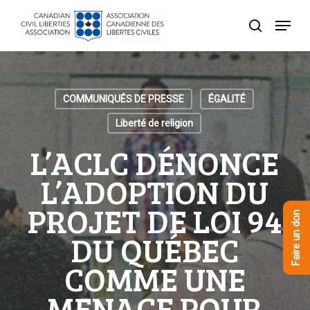
Skip
Menu
to
recherche
Close
main
Menu
content
COMMUNIQUÉS DE PRESSE
ÉGALITÉ
Liberté de religion
L’ACLC DÉNONCE
L’ADOPTION DU
PROJET DE LOI 94
Faire un don
DU QUÉBEC
COMME UNE
MENACE POUR