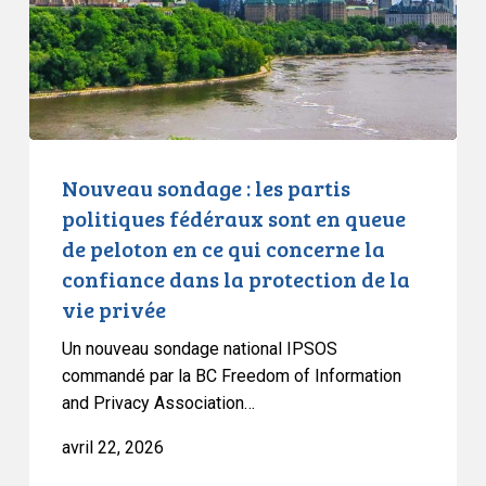
politiques
fédéraux
sont
en
queue
de
peloton
Nouveau sondage : les partis
en
politiques fédéraux sont en queue
ce
de peloton en ce qui concerne la
qui
confiance dans la protection de la
concerne
vie privée
la
confiance
Un nouveau sondage national IPSOS
dans
commandé par la BC Freedom of Information
la
and Privacy Association…
protection
avril 22, 2026
de
la