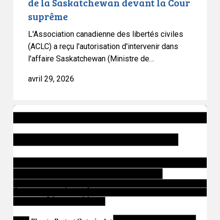
de la Saskatchewan devant la Cour
la
suprême
Saskatchewan
devant
L'Association canadienne des libertés civiles
la
(ACLC) a reçu l'autorisation d'intervenir dans
Cour
l'affaire Saskatchewan (Ministre de…
suprême
avril 29, 2026
L’Ontario
fait
passer
le
projet
de
loi
97
en