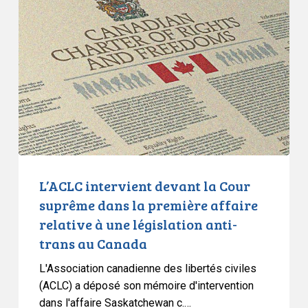
»,
devant
sur
la
la
Cour
liberté
suprême
d’expression
dans
et
la
le
première
droit
affaire
à
relative
la
à
L’ACLC intervient devant la Cour
vie
une
suprême dans la première affaire
privée
législation
relative à une législation anti-
anti-
trans au Canada
trans
au
L'Association canadienne des libertés civiles
Canada
(ACLC) a déposé son mémoire d'intervention
dans l'affaire Saskatchewan c.…