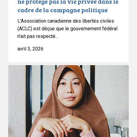
ne protège pas la vie privée dans le
le
cadre de la campagne politique
cadre
L'Association canadienne des libertés civiles
de
(ACLC) est déçue que le gouvernement fédéral
la
n'ait pas respecté…
campagne
politique
avril 3, 2026
L’ACLC
condamne
fermement
l’adoption
du
projet
de
loi
9