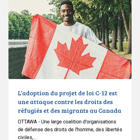
du
projet
de
loi
C-
12
est
une
attaque
contre
les
L’adoption du projet de loi C-12 est
droits
une attaque contre les droits des
des
réfugiés et des migrants au Canada
réfugiés
OTTAWA - Une large coalition d'organisations
et
de défense des droits de l'homme, des libertés
des
civiles,…
migrants