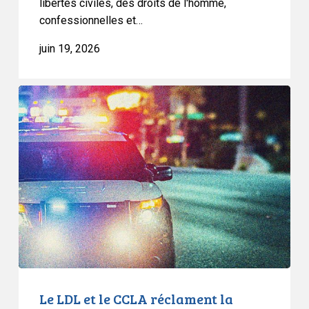
libertés civiles, des droits de l'homme,
C-
confessionnelles et…
9
juin 19, 2026
Le
LDL
et
le
CCLA
réclament
la
création
d’une
commission
d’enquête
publique
Le LDL et le CCLA réclament la
sur