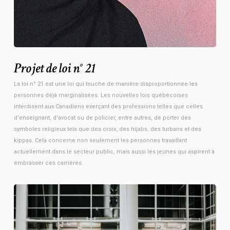
Projet de loi n° 21
La loi n° 21 est une loi qui touche de manière disproportionnée les
personnes déjà marginalisées. Les nouvelles lois québécoises
interdisent aux Canadiens exerçant des professions telles que celles
d’enseignant, d’avocat ou de policier, entre autres, de porter des
symboles religieux tels que des croix, des hijabs, des turbans et des
kippas. Cela concerne non seulement les personnes travaillant
actuellement dans le secteur public, mais aussi les jeunes qui aspirent à
embrasser ces carrières.