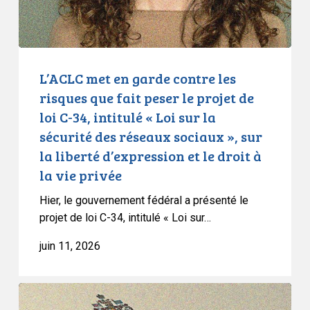
fait
peser
le
projet
L’ACLC met en garde contre les
de
risques que fait peser le projet de
loi
loi C-34, intitulé « Loi sur la
C-
sécurité des réseaux sociaux », sur
34,
la liberté d’expression et le droit à
intitulé
la vie privée
«
Loi
Hier, le gouvernement fédéral a présenté le
sur
projet de loi C-34, intitulé « Loi sur…
la
juin 11, 2026
sécurité
des
réseaux
L’ACLC
sociaux
intervient