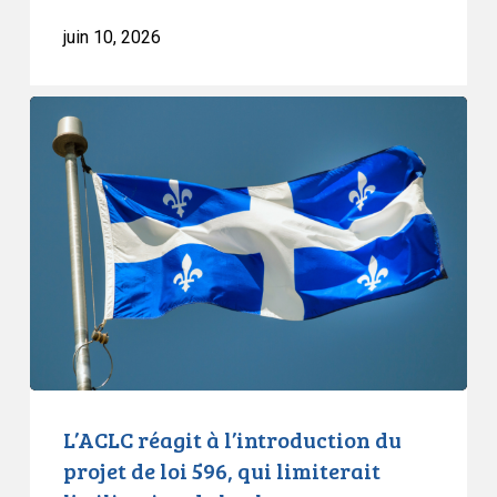
juin 10, 2026
L’ACLC
réagit
à
l’introduction
du
projet
de
loi
596,
qui
limiterait
l’utilisation
L’ACLC réagit à l’introduction du
de
projet de loi 596, qui limiterait
la