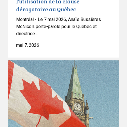
l’utilisation de la clause
clause
dérogatoire au Québec
dérogatoire
au
Montréal - Le 7 mai 2026, Anaïs Bussières
Québec
McNicoll, porte-parole pour le Québec et
directrice…
mai 7, 2026
L’ACLC
félicite
la
juge
Louise
Arbour
pour
sa
nomination