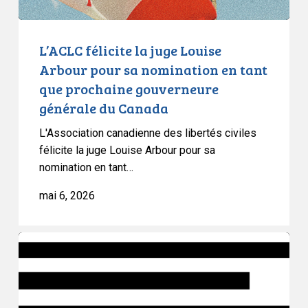
en
tant
que
L’ACLC félicite la juge Louise
prochaine
Arbour pour sa nomination en tant
gouverneure
que prochaine gouverneure
générale
générale du Canada
du
Canada
L'Association canadienne des libertés civiles
félicite la juge Louise Arbour pour sa
nomination en tant…
mai 6, 2026
Article
d’opinion
:
Le