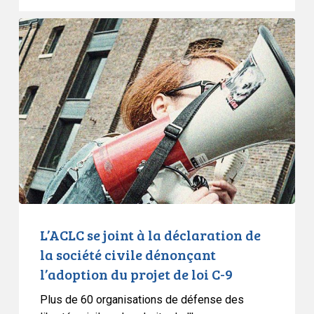
première
ministre
L’ACLC
du
se
Québec
joint
à
la
déclaration
de
la
société
civile
dénonçant
l’adoption
L’ACLC se joint à la déclaration de
du
la société civile dénonçant
projet
l’adoption du projet de loi C-9
de
Plus de 60 organisations de défense des
loi