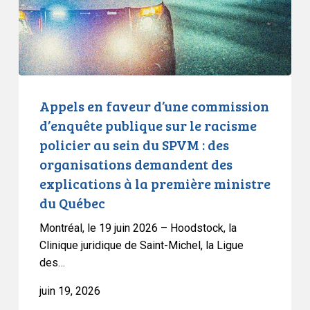
publique
sur
le
racisme
policier
au
Appels en faveur d’une commission
sein
d’enquête publique sur le racisme
du
policier au sein du SPVM : des
SPVM
organisations demandent des
:
explications à la première ministre
des
du Québec
organisations
demandent
Montréal, le 19 juin 2026 – Hoodstock, la
des
Clinique juridique de Saint-Michel, la Ligue
explications
des…
à
juin 19, 2026
la