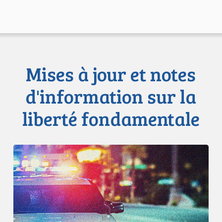
Mises à jour et notes
d'information sur la
liberté fondamentale
Appels
en
faveur
d’une
commission
d’enquête