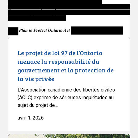
de
l’Ontario
menace
la
responsabilité
du
gouvernement
Le projet de loi 97 de l’Ontario
et
menace la responsabilité du
la
gouvernement et la protection de
protection
la vie privée
de
la
L'Association canadienne des libertés civiles
vie
(ACLC) exprime de sérieuses inquiétudes au
sujet du projet de…
privée
avril 1, 2026
L’adoption