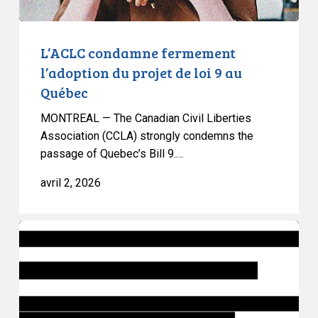
au
Québec
L’ACLC condamne fermement
l’adoption du projet de loi 9 au
Québec
MONTREAL — The Canadian Civil Liberties
Association (CCLA) strongly condemns the
passage of Quebec’s Bill 9.…
avril 2, 2026
Le
projet
de
loi
97