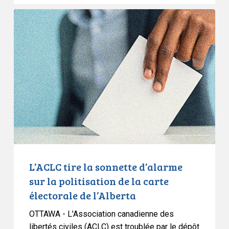
vie
L’ACLC
privée
tire
la
sonnette
d’alarme
sur
la
politisation
de
la
carte
électorale
L’ACLC tire la sonnette d’alarme
de
sur la politisation de la carte
l’Alberta
électorale de l’Alberta
OTTAWA - L'Association canadienne des
libertés civiles (ACLC) est troublée par le dépôt