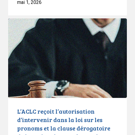
mai 1, 2026
L’ACLC
reçoit
l’autorisation
d’intervenir
dans
la
loi
sur
les
pronoms
et
la
L’ACLC reçoit l’autorisation
clause
d’intervenir dans la loi sur les
dérogatoire
pronoms et la clause dérogatoire
de