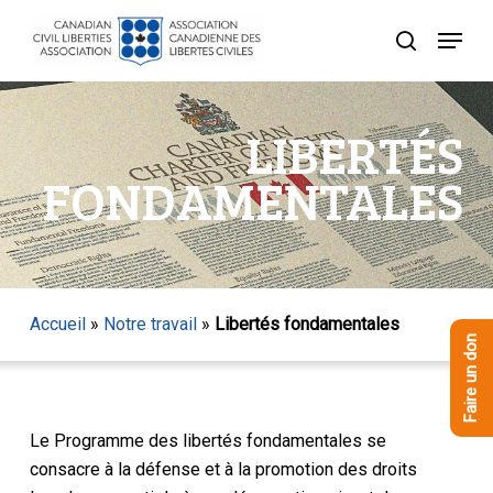
Skip
Menu
to
recherche
Close
main
Menu
content
LIBERTÉS
FONDAMENTALES
Accueil
»
Notre travail
»
Libertés fondamentales
Faire un don
Le Programme des libertés fondamentales se
consacre à la défense et à la promotion des droits