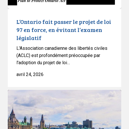
force,
en
évitant
L’Ontario fait passer le projet de loi
l’examen
97 en force, en évitant l’examen
législatif
législatif
L'Association canadienne des libertés civiles
(ACLC) est profondément préoccupée par
l'adoption du projet de loi…
avril 24, 2026
Nouveau
sondage
:
les
partis