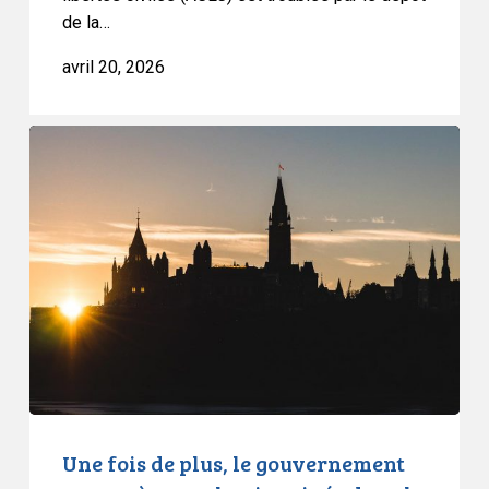
de la…
avril 20, 2026
Une
fois
de
plus,
le
gouvernement
ne
protège
pas
la
vie
privée
Une fois de plus, le gouvernement
dans