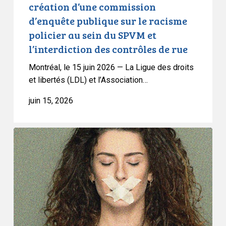
création d’une commission
le
d’enquête publique sur le racisme
racisme
policier au sein du SPVM et
policier
l’interdiction des contrôles de rue
au
sein
Montréal, le 15 juin 2026 — La Ligue des droits
du
et libertés (LDL) et l’Association…
SPVM
juin 15, 2026
et
l’interdiction
des
L’ACLC
contrôles
met
de
en
rue
garde
contre
les
risques
que