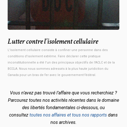
Lutter contre l’isolement cellulaire
L'isolement cellulaire consiste à confiner une personne dans des
conditions d'isolement extrême. Faire déclarer cette pratique
inconstitutionnelle a été l'un des principaux objectifs de l'ACLC et de la
BCCLA. Nous nous sommes adressés à la plus haute juridiction du
Canada pour un bras de fer avec le gouvernement fédéral.
Vous n’avez pas trouvé l’affaire que vous recherchiez ?
Parcourez toutes nos activités récentes dans le domaine
des libertés fondamentales ci-dessous, ou
consultez
toutes nos affaires et tous nos rapports
dans
nos archives.