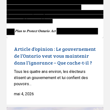
gouvernement
de
l’Ontario
veut
vous
maintenir
dans
l’ignorance
Article d’opinion : Le gouvernement
–
de l’Ontario veut vous maintenir
Que
dans l’ignorance – Que cache-t-il ?
cache-
Tous les quatre ans environ, les électeurs
t-
élisent un gouvernement et lui confient des
il
pouvoirs…
?
mai 4, 2026
L’ACLC