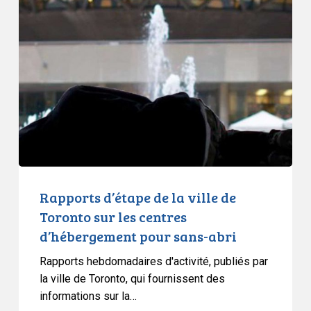
d’étape
de
la
ville
de
Toronto
sur
les
centres
d’hébergement
pour
Rapports d’étape de la ville de
sans-
Toronto sur les centres
abri
d’hébergement pour sans-abri
Rapports hebdomadaires d'activité, publiés par
la ville de Toronto, qui fournissent des
informations sur la…