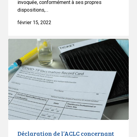
invoquée, conformément à ses propres
dispositions,…
février 15, 2022
Déclaration
de
l’ACLC
concernant
la
proposition
fiscale
du
Québec
Déclaration de l’ACLC concernant