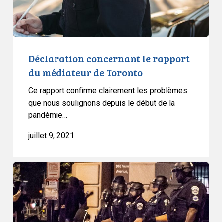
Toronto
Déclaration concernant le rapport
du médiateur de Toronto
Ce rapport confirme clairement les problèmes
que nous soulignons depuis le début de la
pandémie…
juillet 9, 2021
Le
gouvernement
de
l’Ontario
accepte