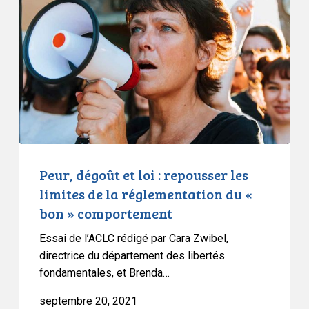
l’assurance-
et
emploi
loi
:
repousser
les
limites
de
la
réglementation
du
Peur, dégoût et loi : repousser les
«
limites de la réglementation du «
bon
bon » comportement
»
Essai de l’ACLC rédigé par Cara Zwibel,
comportement
directrice du département des libertés
fondamentales, et Brenda…
septembre 20, 2021