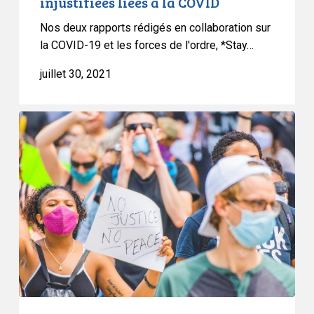
injustifiées liées à la COVID
à
la
Nos deux rapports rédigés en collaboration sur
COVID
la COVID-19 et les forces de l'ordre, *Stay…
juillet 30, 2021
L’ACLC
envisage
de
faire
appel
de
l’injonction
anti-
manifestation
prononcée
en