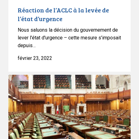
Réaction de l’ACLC à la levée de
l’état d’urgence
Nous saluons la décision du gouvernement de
lever l'état d'urgence – cette mesure s'imposait
depuis…
février 23, 2022
Réaction
de
l’ACLC
au
vote
à
la
Chambre