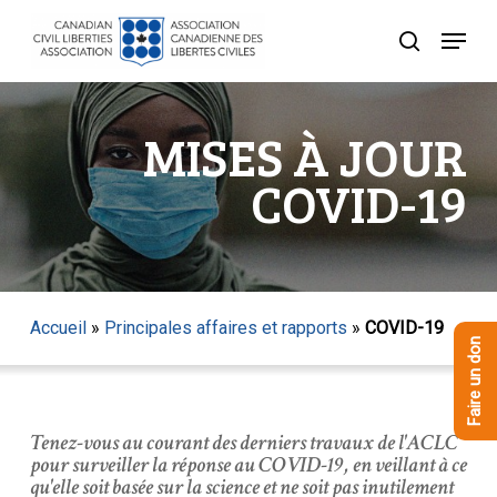
Skip
Menu
to
recherche
Close
main
Menu
content
MISES À JOUR
COVID-19
Accueil
»
Principales affaires et rapports
»
COVID-19
Faire un don
Tenez-vous au courant des derniers travaux de l'ACLC
pour surveiller la réponse au COVID-19, en veillant à ce
qu'elle soit basée sur la science et ne soit pas inutilement