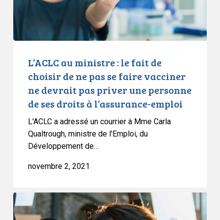
choisir
de
ne
pas
se
L’ACLC au ministre : le fait de
faire
choisir de ne pas se faire vacciner
vacciner
ne devrait pas priver une personne
ne
de ses droits à l’assurance-emploi
devrait
pas
L'ACLC a adressé un courrier à Mme Carla
priver
Qualtrough, ministre de l'Emploi, du
Développement de…
une
personne
novembre 2, 2021
de
ses
droits
Peur,
à
dégoût