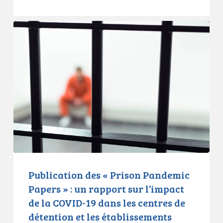
Publication
des
«
Prison
Pandemic
Papers
»
:
un
rapport
sur
l’impact
Publication des « Prison Pandemic
de
Papers » : un rapport sur l’impact
la
de la COVID-19 dans les centres de
COVID-
détention et les établissements
19