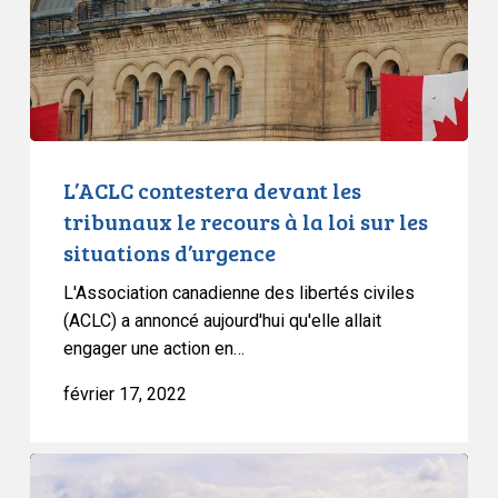
le
recours
à
la
loi
sur
les
L’ACLC contestera devant les
situations
tribunaux le recours à la loi sur les
d’urgence
situations d’urgence
L'Association canadienne des libertés civiles
(ACLC) a annoncé aujourd'hui qu'elle allait
engager une action en…
février 17, 2022
Extraits
du