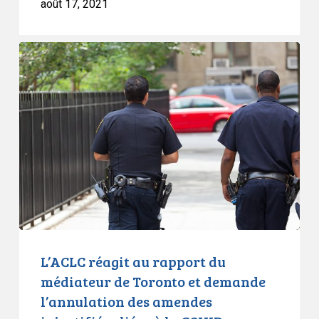
août 17, 2021
L’ACLC
réagit
au
rapport
du
médiateur
de
Toronto
et
demande
l’annulation
des
L’ACLC réagit au rapport du
amendes
médiateur de Toronto et demande
injustifiées
l’annulation des amendes
liées