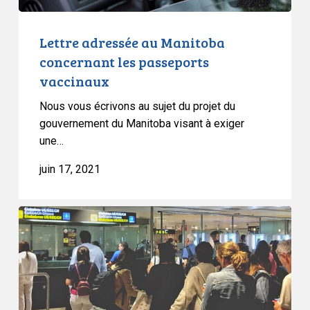
Lettre adressée au Manitoba
concernant les passeports
vaccinaux
Nous vous écrivons au sujet du projet du
gouvernement du Manitoba visant à exiger
une…
juin 17, 2021
Lettre
adressée
au
Nunavut
concernant
les