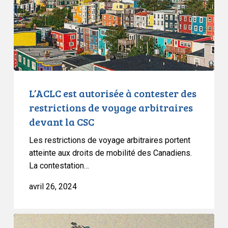
des
restrictions
de
voyage
arbitraires
devant
la
L’ACLC est autorisée à contester des
CSC
restrictions de voyage arbitraires
devant la CSC
Les restrictions de voyage arbitraires portent
atteinte aux droits de mobilité des Canadiens.
La contestation…
avril 26, 2024
Décision