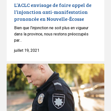
Nouvelle-
L’ACLC envisage de faire appel de
Écosse
l’injonction anti-manifestation
prononcée en Nouvelle-Écosse
Bien que l'injonction ne soit plus en vigueur
dans la province, nous restons préoccupés
par…
juillet 19, 2021
Déclaration
concernant
le
rapport
du
médiateur
de