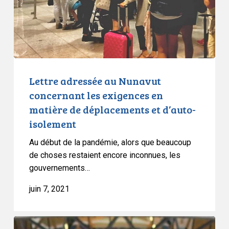
exigences
en
matière
de
déplacements
et
Lettre adressée au Nunavut
d’auto-
concernant les exigences en
isolement
matière de déplacements et d’auto-
isolement
Au début de la pandémie, alors que beaucoup
de choses restaient encore inconnues, les
gouvernements…
juin 7, 2021
Rapports