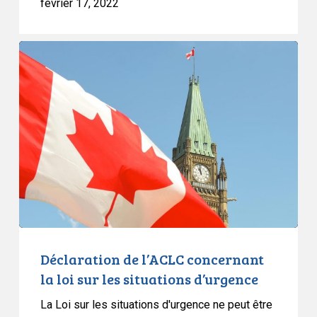
février 17, 2022
Déclaration
de
l’ACLC
concernant
la
loi
sur
les
situations
d’urgence
Déclaration de l’ACLC concernant
la loi sur les situations d’urgence
La Loi sur les situations d'urgence ne peut être