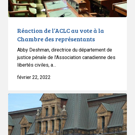
des
représentants
Réaction de l’ACLC au vote à la
Chambre des représentants
Abby Deshman, directrice du département de
justice pénale de l'Association canadienne des
libertés civiles, a…
février 22, 2022
L’ACLC
contestera
devant
les
tribunaux