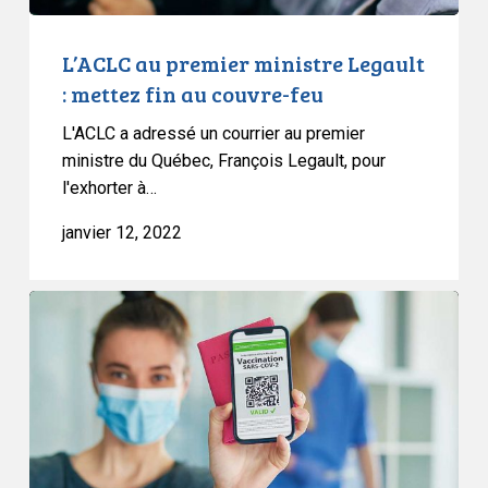
feu
L’ACLC au premier ministre Legault
: mettez fin au couvre-feu
L'ACLC a adressé un courrier au premier
ministre du Québec, François Legault, pour
l'exhorter à…
janvier 12, 2022
L’ACLC
au
ministre
:
le
fait
de