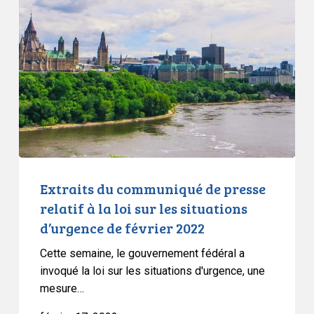
communiqué
de
presse
relatif
à
la
loi
sur
les
situations
Extraits du communiqué de presse
d’urgence
relatif à la loi sur les situations
de
d’urgence de février 2022
février
Cette semaine, le gouvernement fédéral a
2022
invoqué la loi sur les situations d'urgence, une
mesure…