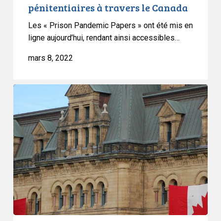
pénitentiaires à travers le Canada
dans
les
Les « Prison Pandemic Papers » ont été mis en
centres
ligne aujourd’hui, rendant ainsi accessibles…
de
mars 8, 2022
détention
et
les
Réaction
établissements
de
pénitentiaires
l’ACLC
à
à
travers
la
le
levée
Canada
de
l’état
d’urgence