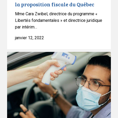
la proposition fiscale du Québec
Mme Cara Zwibel, directrice du programme «
Libertés fondamentales » et directrice juridique
par intérim…
janvier 12, 2022
L’ACLC
au
premier
ministre
Legault
:
mettez
fin
au
couvre-