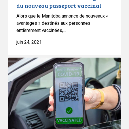
du nouveau passeport vaccinal
Alors que le Manitoba annonce de nouveaux «
avantages » destinés aux personnes
entièrement vaccinées,…
juin 24, 2021
Lettre
adressée
au
Manitoba
concernant
les
passeports
vaccinaux