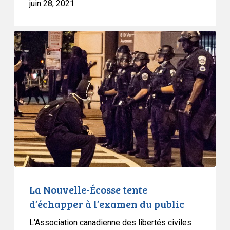
juin 28, 2021
la
police
à
La
la
Nouvelle-
base
Écosse
de
tente
données
d’échapper
sur
à
la
l’examen
COVID
du
public
La Nouvelle-Écosse tente
d’échapper à l’examen du public
L'Association canadienne des libertés civiles