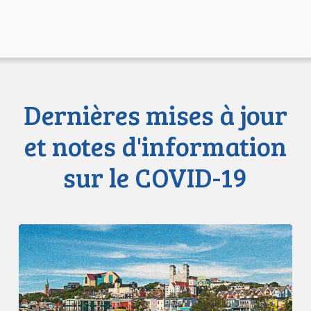
Dernières mises à jour
et notes d'information
sur le COVID-19
L’ACLC
est
autorisée
à
contester