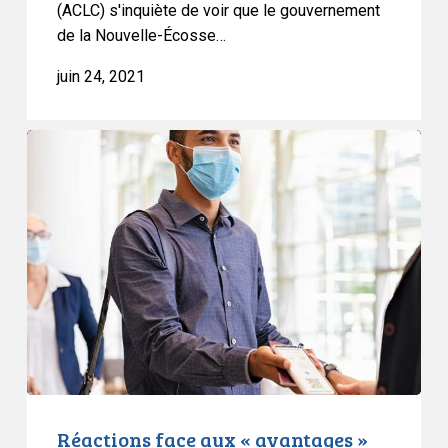
(ACLC) s'inquiète de voir que le gouvernement
de la Nouvelle-Écosse…
juin 24, 2021
Réactions
face
aux
«
avantages
»
du
nouveau
passeport
vaccinal
Réactions face aux « avantages »