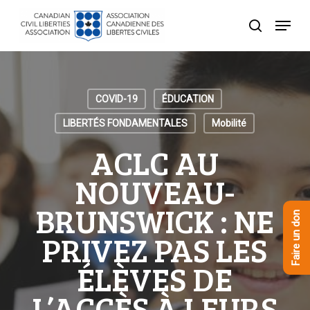
Skip
Menu
to
recherche
Close
main
Menu
content
COVID-19
ÉDUCATION
LIBERTÉS FONDAMENTALES
Mobilité
ACLC AU
NOUVEAU-
BRUNSWICK : NE
Faire un don
PRIVEZ PAS LES
ÉLÈVES DE
L’ACCÈS À LEURS