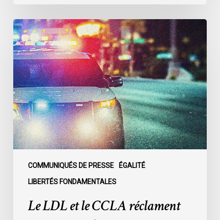
Le
LDL
et
le
CCLA
réclament
la
création
d’une
commission
d’enquête
publique
COMMUNIQUÉS DE PRESSE
ÉGALITÉ
sur
LIBERTÉS FONDAMENTALES
le
Le LDL et le CCLA réclament
racisme
policier