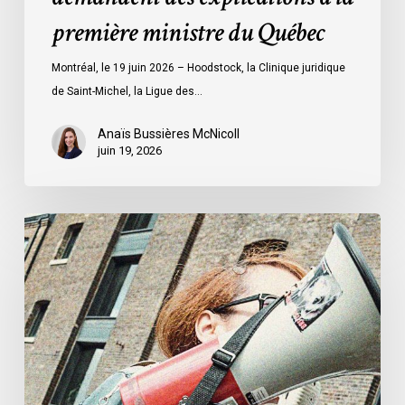
à
première ministre du Québec
la
première
Montréal, le 19 juin 2026 – Hoodstock, la Clinique juridique
ministre
de Saint-Michel, la Ligue des…
du
Québec
Anaïs Bussières McNicoll
juin 19, 2026
L’ACLC
se
joint
à
la
déclaration
de
la