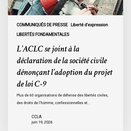
société
civile
dénonçant
l’adoption
COMMUNIQUÉS DE PRESSE
Liberté d'expression
du
LIBERTÉS FONDAMENTALES
projet
L’ACLC se joint à la
de
loi
déclaration de la société civile
C-
dénonçant l’adoption du projet
9
de loi C-9
Plus de 60 organisations de défense des libertés civiles,
des droits de l'homme, confessionnelles et…
CCLA
juin 19, 2026