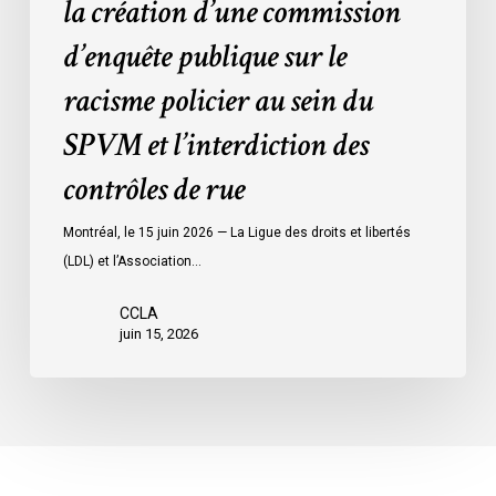
la création d’une commission
au
d’enquête publique sur le
sein
du
racisme policier au sein du
SPVM
SPVM et l’interdiction des
et
l’interdiction
contrôles de rue
des
contrôles
Montréal, le 15 juin 2026 — La Ligue des droits et libertés
de
(LDL) et l’Association…
rue
CCLA
juin 15, 2026