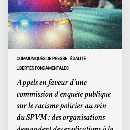
commission
d’enquête
publique
sur
le
racisme
policier
au
COMMUNIQUÉS DE PRESSE
ÉGALITÉ
sein
LIBERTÉS FONDAMENTALES
du
Appels en faveur d’une
SPVM
:
commission d’enquête publique
des
sur le racisme policier au sein
organisations
demandent
du SPVM : des organisations
des
demandent des explications à la
explications