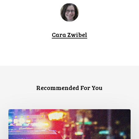
Cara Zwibel
Recommended For You
Appels
en
faveur
d’une