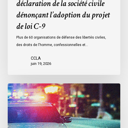
déclaration de la société civile
C-
dénonçant l’adoption du projet
9
de loi C-9
Plus de 60 organisations de défense des libertés civiles,
des droits de l'homme, confessionnelles et…
CCLA
juin 19, 2026
Le
LDL
et
le
CCLA
réclament