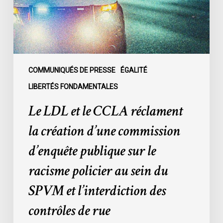
la
création
d’une
commission
d’enquête
publique
COMMUNIQUÉS DE PRESSE
ÉGALITÉ
sur
LIBERTÉS FONDAMENTALES
le
Le LDL et le CCLA réclament
racisme
policier
la création d’une commission
au
d’enquête publique sur le
sein
du
racisme policier au sein du
SPVM
SPVM et l’interdiction des
et
l’interdiction
contrôles de rue
des