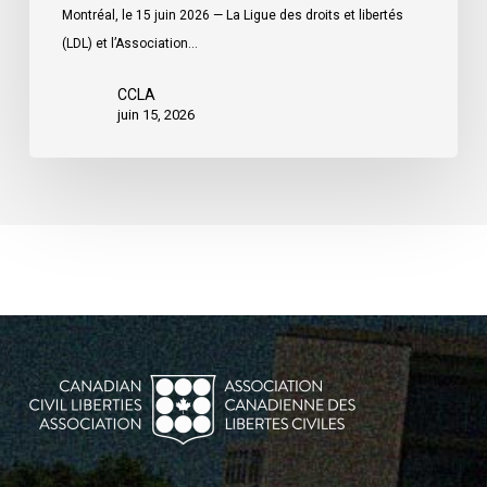
contrôles
Montréal, le 15 juin 2026 — La Ligue des droits et libertés
de
(LDL) et l’Association…
rue
CCLA
juin 15, 2026