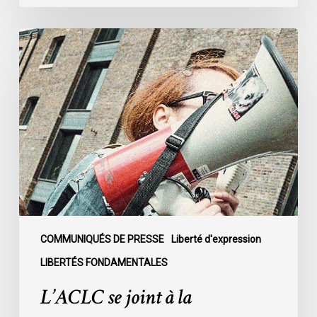
L’ACLC
se
joint
à
la
déclaration
de
la
société
civile
dénonçant
l’adoption
COMMUNIQUÉS DE PRESSE
Liberté d'expression
du
LIBERTÉS FONDAMENTALES
projet
L’ACLC se joint à la
de
loi