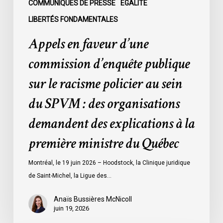
au
COMMUNIQUÉS DE PRESSE
ÉGALITÉ
sein
LIBERTÉS FONDAMENTALES
du
Appels en faveur d’une
SPVM
:
commission d’enquête publique
des
sur le racisme policier au sein
organisations
demandent
du SPVM : des organisations
des
demandent des explications à la
explications
à
première ministre du Québec
la
première
Montréal, le 19 juin 2026 – Hoodstock, la Clinique juridique
ministre
de Saint-Michel, la Ligue des…
du
Québec
Anaïs Bussières McNicoll
juin 19, 2026