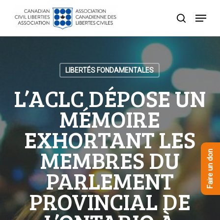
Skip
Menu
to
recherche
Close
main
Menu
content
LIBERTÉS FONDAMENTALES
L’ACLC DÉPOSE UN
MÉMOIRE
EXHORTANT LES
MEMBRES DU
Faire un don
PARLEMENT
PROVINCIAL DE