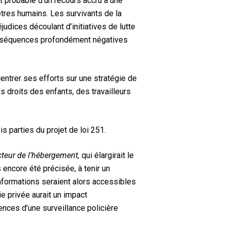
ct probable
d’un recours accru à une
 êtres humains.
Les survivants de la
judices découlant d’initiatives de lutte
nséquences
profondément
négatives
entrer ses efforts sur une stratégie de
s droits des enfants, des travailleurs
 parties du projet de loi 251.
cteur de l’hébergement,
qui élargirait le
s encore été précisée, à tenir un
informations seraient alors accessibles
e privée aurait un impact
ences d’une surveillance policière