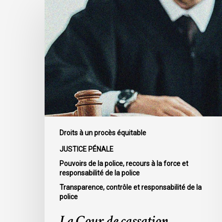
La
Cour
de
cassation
confirme
l’obligation
stricte
de
divulguer
les
informations
Droits à un procès équitable
relatives
JUSTICE PÉNALE
aux
Pouvoirs de la police, recours à la force et
fautes
responsabilité de la police
professionnelles
Transparence, contrôle et responsabilité de la
de
police
la
La Cour de cassation
police