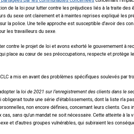
 partagées par les communautés concernées
concernant l’impa
ion de la loi pour lutter contre les préjudices liés à la traite des
eurs du sexe ont clairement et à maintes reprises expliqué les pré
 sur la police. Une telle approche est susceptible d’avoir
des co
our les travailleurs du sexe.
 contre le projet de loi et avons exhorté le gouvernement à rec
s qui place au cœur de ses préoccupations, respecte et protège le
CLC a mis en avant des problèmes spécifiques soulevés par trois
’adopter la
loi de 2021 sur l’enregistrement des clients dans le se
oi obligerait toute une série d’établissements, dont la liste n’a pa
rsonnelles, non encore définies, concernant leurs clients. Ces 
cas, sans qu’un mandat ne soit nécessaire. Cette atteinte à la vi
 sexe et d’autres groupes vulnérables, qui subiraient les conséqu