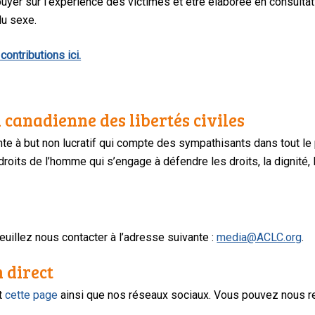
puyer sur l’expérience des victimes et être élaborée en consul
du sexe.
contributions ici.
 canadienne des libertés civiles
te à but non lucratif qui compte des sympathisants dans tout le
oits de l’homme qui s’engage à défendre les droits, la dignité, l
uillez nous contacter à l’adresse suivante :
media@ACLC.org
.
n direct
nt
cette page
ainsi que nos réseaux sociaux. Vous pouvez nous r