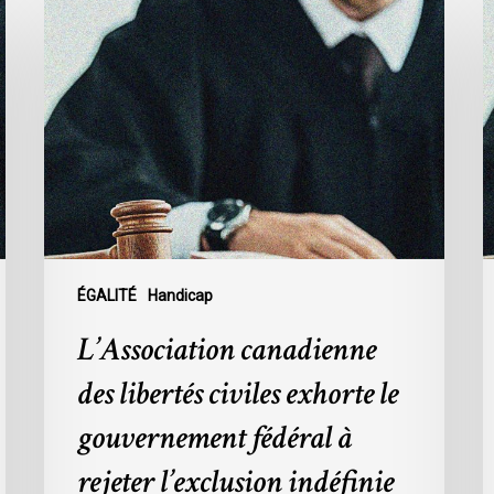
L’Association
L
canadienne
t
des
d
libertés
l
civiles
S
exhorte
a
le
s
gouvernement
d
fédéral
p
à
d
rejeter
l
ÉGALITÉ
Handicap
l’exclusion
C
L’Association canadienne
indéfinie
1
de
des libertés civiles exhorte le
l’aide
gouvernement fédéral à
médicale
à
rejeter l’exclusion indéfinie
mourir