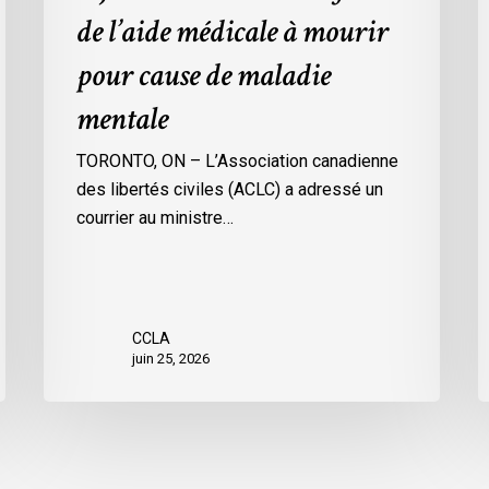
de l’aide médicale à mourir
pour
cause
pour cause de maladie
de
mentale
maladie
mentale
TORONTO, ON – L’Association canadienne
des libertés civiles (ACLC) a adressé un
courrier au ministre…
CCLA
juin 25, 2026