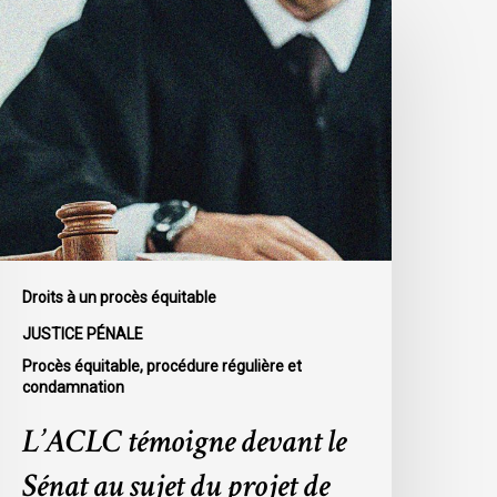
’ACLC
émoigne
evant
e
énat
u
ujet
u
rojet
e
oi
Droits à un procès équitable
-
JUSTICE PÉNALE
6
Procès équitable, procédure régulière et
condamnation
L’ACLC témoigne devant le
Sénat au sujet du projet de