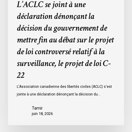
L’ACLC se joint à une
au
débat
déclaration dénonçant la
sur
décision du gouvernement de
le
projet
mettre fin au débat sur le projet
de
de loi controversé relatif à la
loi
controversé
surveillance, le projet de loi C-
relatif
à
22
la
L'Association canadienne des libertés civiles (ACLC) s'est
surveillance,
jointe à une déclaration dénonçant la décision du…
le
projet
Tamir
de
juin 18, 2026
loi
C-