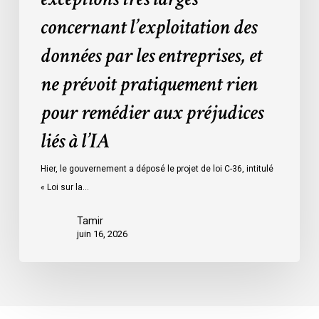
concernant
concernant l’exploitation des
l’exploitation
des
données par les entreprises, et
données
ne prévoit pratiquement rien
par
les
pour remédier aux préjudices
entreprises,
liés à l’IA
et
ne
Hier, le gouvernement a déposé le projet de loi C-36, intitulé
prévoit
« Loi sur la…
pratiquement
rien
Tamir
pour
juin 16, 2026
remédier
aux
préjudices
liés