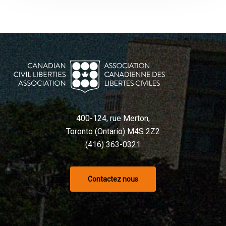
à
l’IA
400-124, rue Merton,
Toronto (Ontario) M4S 2Z2
(416) 363-0321
Contactez nous