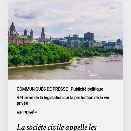
22
La
société
civile
appelle
les
dirigeants
politiques
fédéraux
à
soumettre
leurs
partis
COMMUNIQUÉS DE PRESSE
Publicité politique
à
Réforme de la législation sur la protection de la vie
privée
la
loi
VIE PRIVÉE
sur
La société civile appelle les
la