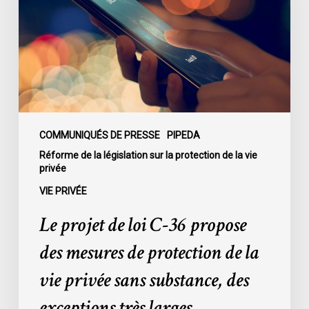
C-
36
propose
des
mesures
de
protection
de
COMMUNIQUÉS DE PRESSE
PIPEDA
la
Réforme de la législation sur la protection de la vie
privée
vie
privée
VIE PRIVÉE
sans
Le projet de loi C-36 propose
substance,
des
des mesures de protection de la
exceptions
vie privée sans substance, des
très
larges
exceptions très larges