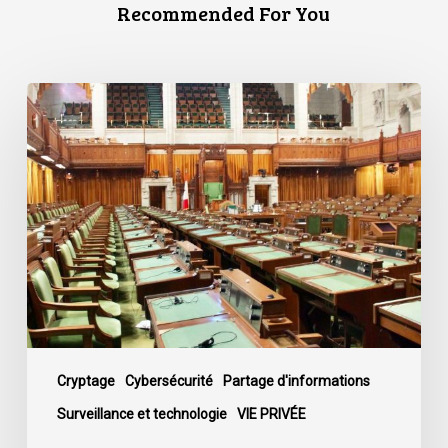
Recommended For You
L’ACLC
se
joint
à
une
déclaration
dénonçant
la
décision
du
gouvernement
de
Cryptage
Cybersécurité
Partage d'informations
mettre
Surveillance et technologie
VIE PRIVÉE
fin