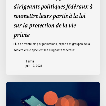
protection
dirigeants politiques fédéraux à
de
soumettre leurs partis à la loi
la
vie
sur la protection de la vie
privée
privée
Plus de trente-cinq organisations, experts et groupes de la
société civile appellent les dirigeants fédéraux…
Tamir
juin 17, 2026
Le
projet
de
loi