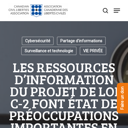
Skip
Menu
to
recherche
Close
main
Menu
content
Cybersécurité
Partage d'informations
Surveillance et technologie
VIE PRIVÉE
LES RESSOURCES
D’INFORMATION
DU PROJET DE LOI
Faire un don
C-2 FONT ÉTAT DE
PRÉOCCUPATIONS
IMPORTANTES EN