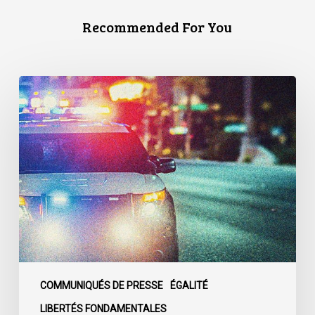
Recommended For You
Appels
en
faveur
d’une
commission
d’enquête
publique
sur
le
racisme
policier
au
COMMUNIQUÉS DE PRESSE
ÉGALITÉ
sein
LIBERTÉS FONDAMENTALES