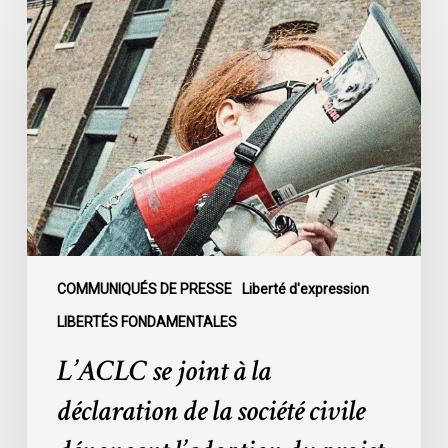
L’ACLC
se
joint
à
la
déclaration
de
la
société
civile
dénonçant
l’adoption
COMMUNIQUÉS DE PRESSE
Liberté d'expression
du
LIBERTÉS FONDAMENTALES
projet
L’ACLC se joint à la
de
loi
déclaration de la société civile
C-
9