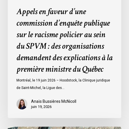
du
Appels en faveur d’une
SPVM
:
commission d’enquête publique
des
sur le racisme policier au sein
organisations
demandent
du SPVM : des organisations
des
demandent des explications à la
explications
à
première ministre du Québec
la
première
Montréal, le 19 juin 2026 – Hoodstock, la Clinique juridique
ministre
de Saint-Michel, la Ligue des…
du
Québec
Anaïs Bussières McNicoll
juin 19, 2026