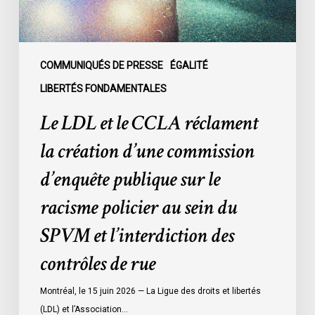
d’une
commission
d’enquête
publique
COMMUNIQUÉS DE PRESSE
ÉGALITÉ
sur
LIBERTÉS FONDAMENTALES
le
Le LDL et le CCLA réclament
racisme
policier
la création d’une commission
au
d’enquête publique sur le
sein
du
racisme policier au sein du
SPVM
SPVM et l’interdiction des
et
l’interdiction
contrôles de rue
des
contrôles
Montréal, le 15 juin 2026 — La Ligue des droits et libertés
de
(LDL) et l’Association…