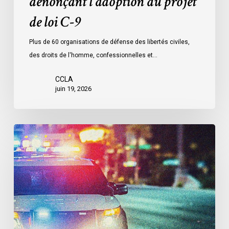
dénonçant l’adoption du projet
de loi C-9
Plus de 60 organisations de défense des libertés civiles,
des droits de l'homme, confessionnelles et…
CCLA
juin 19, 2026
Le
LDL
et
le
CCLA
réclament
la
création