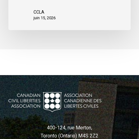
rue
CCLA
juin 15, 2026
400-124, rue Merton,
Toronto (Ontario) M4S 2Z2