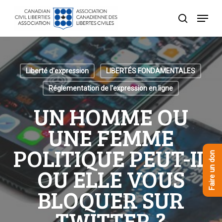
Skip
Menu
to
recherche
Close
main
Menu
content
Liberté d'expression
LIBERTÉS FONDAMENTALES
Réglementation de l'expression en ligne
UN HOMME OU
UNE FEMME
POLITIQUE PEUT-IL
Faire un don
OU ELLE VOUS
BLOQUER SUR
TWITTER ?