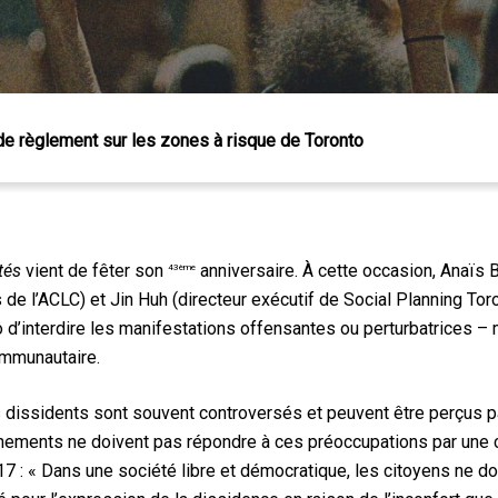
de règlement sur les zones à risque de Toronto
 Échap pour fermer
tés
vient de fêter son
anniversaire. À cette occasion, Anaïs 
43ème
 l’ACLC) et Jin Huh (directeur exécutif de Social Planning Toron
to d’interdire les manifestations offensantes ou perturbatrices –
mmunautaire.
 dissidents sont souvent controversés et peuvent être perçus
nements ne doivent pas répondre à ces préoccupations par une c
7 : « Dans une société libre et démocratique, les citoyens ne do