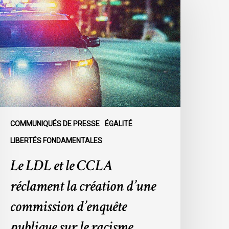
DL
t
e
CLA
éclament
a
réation
’une
ommission
’enquête
COMMUNIQUÉS DE PRESSE
ÉGALITÉ
ublique
LIBERTÉS FONDAMENTALES
ur
Le LDL et le CCLA
e
acisme
réclament la création d’une
olicier
u
commission d’enquête
ein
publique sur le racisme
u