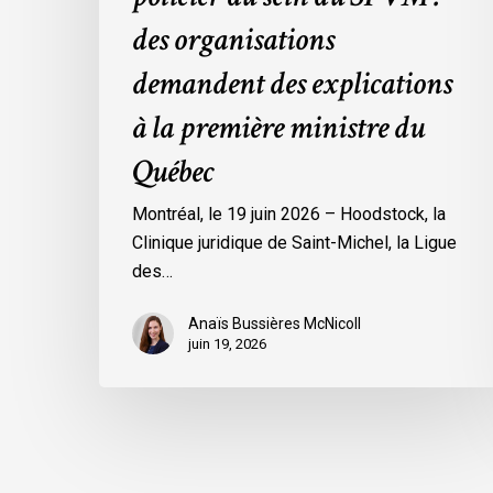
des
des organisations
explications
demandent des explications
à
la
à la première ministre du
première
Québec
ministre
du
Montréal, le 19 juin 2026 – Hoodstock, la
Québec
Clinique juridique de Saint-Michel, la Ligue
des…
Anaïs Bussières McNicoll
juin 19, 2026