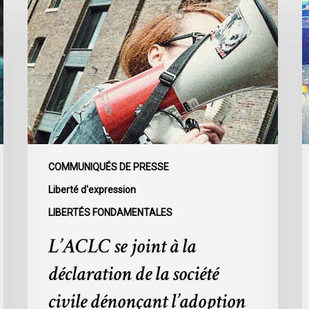
se
L
joint
e
à
l
la
C
déclaration
r
de
l
la
c
société
d
civile
c
dénonçant
d
COMMUNIQUÉS DE PRESSE
l’adoption
p
Liberté d'expression
du
s
LIBERTÉS FONDAMENTALES
projet
l
de
r
L’ACLC se joint à la
loi
p
déclaration de la société
C-
a
9
s
civile dénonçant l’adoption
d