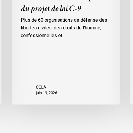
du projet de loi C-9
e
Plus de 60 organisations de défense des
l
libertés civiles, des droits de l'homme,
d
confessionnelles et…
c
d
r
CCLA
juin 19, 2026