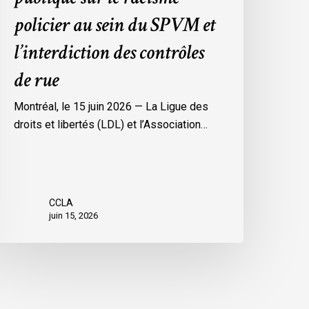
SPVM
policier au sein du SPVM et
t
l’interdiction des contrôles
’interdiction
es
de rue
ontrôles
e
Montréal, le 15 juin 2026 — La Ligue des
ue
droits et libertés (LDL) et l’Association…
CCLA
juin 15, 2026