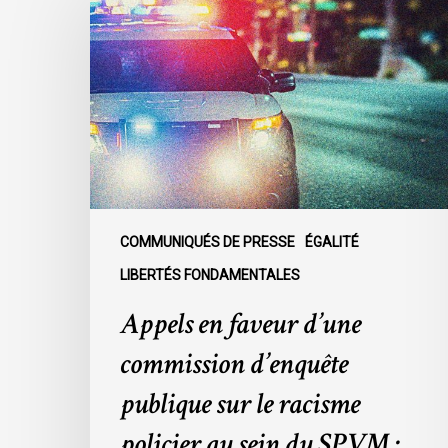
en
faveur
d’une
commission
d’enquête
publique
sur
le
racisme
policier
COMMUNIQUÉS DE PRESSE
ÉGALITÉ
au
LIBERTÉS FONDAMENTALES
sein
Appels en faveur d’une
du
SPVM
commission d’enquête
:
des
publique sur le racisme
organisations
policier au sein du SPVM :
demandent