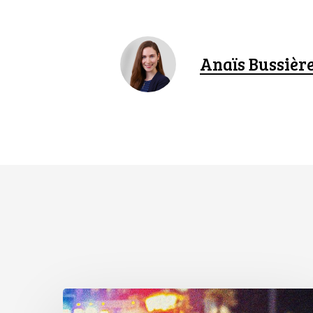
Anaïs Bussièr
Appels