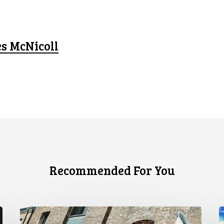
es McNicoll
Recommended For You
L’ACLC
L