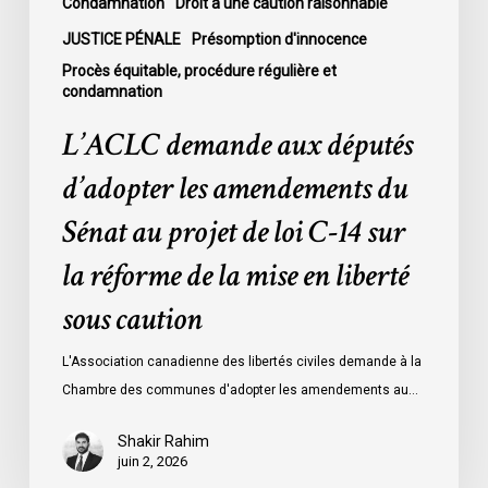
de
Condamnation
Droit à une caution raisonnable
loi
JUSTICE PÉNALE
Présomption d'innocence
C-
Procès équitable, procédure régulière et
14
condamnation
sur
L’ACLC demande aux députés
la
réforme
d’adopter les amendements du
de
Sénat au projet de loi C-14 sur
la
mise
la réforme de la mise en liberté
en
sous caution
liberté
sous
L'Association canadienne des libertés civiles demande à la
caution
Chambre des communes d'adopter les amendements au…
Shakir Rahim
juin 2, 2026