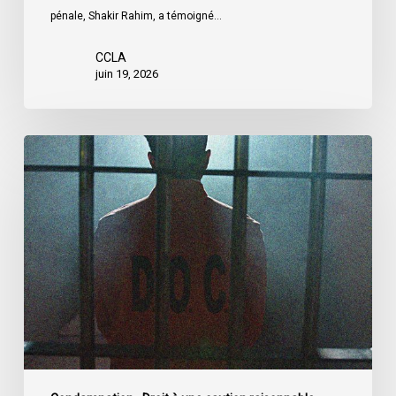
pénale, Shakir Rahim, a témoigné…
CCLA
juin 19, 2026
L’ACLC
demande
aux
députés
d’adopter
les
amendements
du
Sénat
au
projet