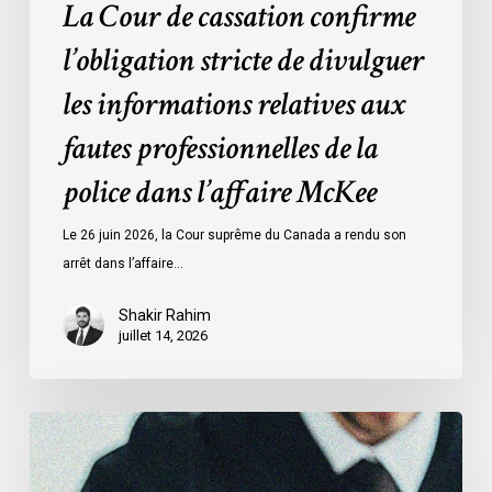
La Cour de cassation confirme
police
l’obligation stricte de divulguer
dans
l’affaire
les informations relatives aux
McKee
fautes professionnelles de la
police dans l’affaire McKee
Le 26 juin 2026, la Cour suprême du Canada a rendu son
arrêt dans l’affaire…
Shakir Rahim
juillet 14, 2026
L’ACLC
témoigne
devant