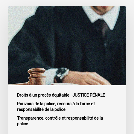
La
Cour
de
cassation
confirme
l’obligation
stricte
de
divulguer
les
informations
relatives
Droits à un procès équitable
JUSTICE PÉNALE
aux
Pouvoirs de la police, recours à la force et
responsabilité de la police
fautes
professionnelles
Transparence, contrôle et responsabilité de la
police
de
la