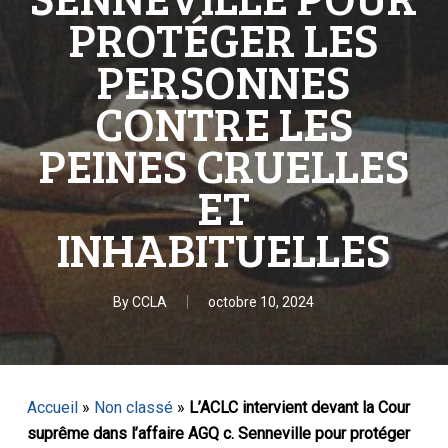
PROTÉGER LES
PERSONNES
CONTRE LES
PEINES CRUELLES
ET
INHABITUELLES
By
CCLA
octobre 10, 2024
Accueil
»
Non classé
»
L’ACLC intervient devant la Cour
suprême dans l’affaire AGQ c. Senneville pour protéger