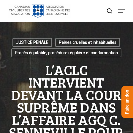
Skip
Menu
to
recherche
Close
main
Menu
content
JUSTICE PÉNALE
Peines cruelles et inhabituelles
Procès équitable, procédure régulière et condamnation
L’ACLC
INTERVIENT
DEVANT LA COUR
Faire un don
SUPRÊME DANS
L’AFFAIRE AGQ C.
SENNEVILLE POUR