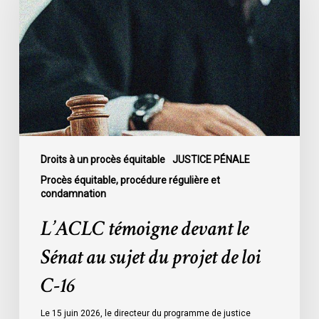
le
Sénat
au
sujet
du
projet
de
loi
C-
Droits à un procès équitable
JUSTICE PÉNALE
16
Procès équitable, procédure régulière et
condamnation
L’ACLC témoigne devant le
Sénat au sujet du projet de loi
C-16
Le 15 juin 2026, le directeur du programme de justice