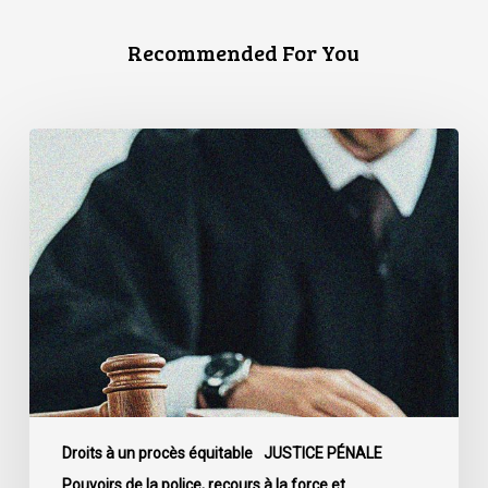
Recommended For You
La
Cour
de
cassation
confirme
l’obligation
stricte
de
divulguer
les
informations
relatives
Droits à un procès équitable
JUSTICE PÉNALE
aux
Pouvoirs de la police, recours à la force et