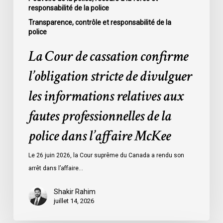
responsabilité de la police
fautes
professionnelles
Transparence, contrôle et responsabilité de la
police
de
la
La Cour de cassation confirme
police
l’obligation stricte de divulguer
dans
l’affaire
les informations relatives aux
McKee
fautes professionnelles de la
police dans l’affaire McKee
Le 26 juin 2026, la Cour suprême du Canada a rendu son
arrêt dans l’affaire…
Shakir Rahim
juillet 14, 2026