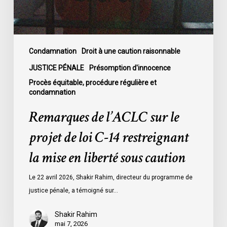
C-
14
restreignant
la
Condamnation
Droit à une caution raisonnable
mise
JUSTICE PÉNALE
Présomption d'innocence
en
Procès équitable, procédure régulière et
liberté
condamnation
sous
Remarques de l’ACLC sur le
caution
projet de loi C-14 restreignant
la mise en liberté sous caution
Le 22 avril 2026, Shakir Rahim, directeur du programme de
justice pénale, a témoigné sur…
Shakir Rahim
mai 7, 2026