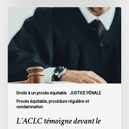
L’ACLC
témoigne
devant
le
Sénat
au
sujet
du
projet
de
loi
C-
Droits à un procès équitable
JUSTICE PÉNALE
16
Procès équitable, procédure régulière et
condamnation
L’ACLC témoigne devant le