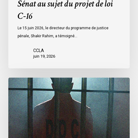
Sénat au sujet du projet de loi
C-16
Le 15 juin 2026, le directeur du programme de justice
pénale, Shakir Rahim, a témoigné…
CCLA
juin 19, 2026
Remarques
de
l’ACLC
sur
le
projet
de
loi