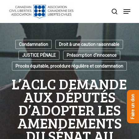
Skip
Menu
to
recherche
Close
main
Menu
content
Condamnation
Droit à une caution raisonnable
JUSTICE PÉNALE
Présomption d'innocence
Procès équitable, procédure régulière et condamnation
L’ACLC DEMANDE
AUX DÉPUTÉS
Faire un don
D’ADOPTER LES
AMENDEMENTS
DU SÉNAT AU