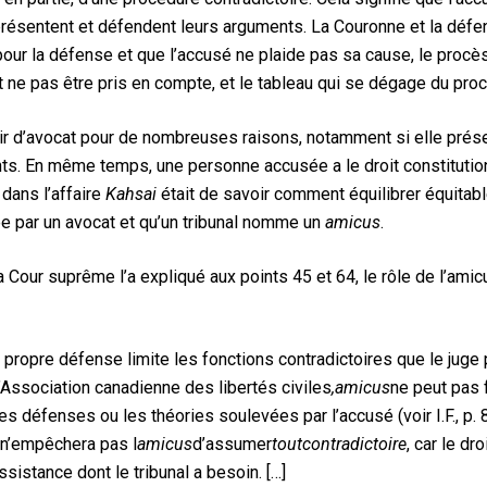
 présentent et défendent leurs arguments. La Couronne et la dé
 pour la défense et que l’accusé ne plaide pas sa cause, le procès
ne pas être pris en compte, et le tableau qui se dégage du proc
r d’avocat pour de nombreuses raisons, notamment si elle prés
ts. En même temps, une personne accusée a le droit constituti
 dans l’affaire
Kahsai
était de savoir comment équilibrer équita
e par un avocat et qu’un tribunal nomme un
amicus
.
a Cour suprême l’a expliqué aux points 45 et 64, le rôle de l’ami
a propre défense limite les fonctions contradictoires que le juge 
l’Association canadienne des libertés civiles
,
amicus
ne peut pas 
es défenses ou les théories soulevées par l’accusé (voir I.F., p.
n’empêchera pas l
amicus
d’assumer
tout
contradictoire
, car le d
sistance dont le tribunal a besoin. […]