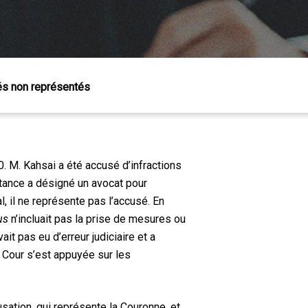
sés non représentés
 M. Kahsai a été accusé d’infractions
stance a désigné un avocat pour
l, il ne représente pas l’accusé.
En
us
n’incluait pas la prise de mesures ou
it pas eu d’erreur judiciaire et a
 Cour s’est appuyée sur les
usation, qui représente la Couronne, et