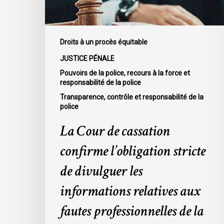
de
divulguer
les
informations
Droits à un procès équitable
relatives
JUSTICE PÉNALE
aux
Pouvoirs de la police, recours à la force et
fautes
responsabilité de la police
professionnelles
Transparence, contrôle et responsabilité de la
de
police
la
La Cour de cassation
police
dans
confirme l’obligation stricte
l’affaire
de divulguer les
McKee
informations relatives aux
fautes professionnelles de la