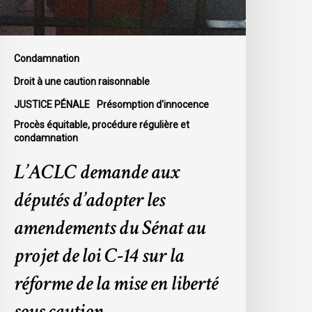
u
énat
u
rojet
Condamnation
e
Droit à une caution raisonnable
oi
JUSTICE PÉNALE
Présomption d'innocence
-
Procès équitable, procédure régulière et
4
condamnation
ur
a
L’ACLC demande aux
éforme
députés d’adopter les
e
a
amendements du Sénat au
ise
projet de loi C-14 sur la
n
iberté
réforme de la mise en liberté
ous
sous caution
aution