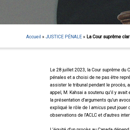
Accueil
»
JUSTICE PÉNALE
»
La Cour suprême clar
Le 28 juillet 2023, la Cour suprême du 
pénales et a choisi de ne pas être repr
assister le tribunal pendant le procès,
appel, M. Kahsai a soutenu qu’il y avait 
Appuyez sur Entrée pour lancer la recherche ou sur
la présentation d’arguments qu’un avocat 
expliqué le rôle de l
amicus
peut jouer
observations de l’ACLC et d’autres inte
L’équité d’un procès au Canada dépend, e