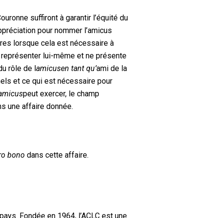
uronne suffiront à garantir l’équité du
appréciation pour nommer l’amicus
oires lorsque cela est nécessaire à
se représenter lui-même et ne présente
du rôle de l
amicus
en tant qu’
ami de la
nels et ce qui est nécessaire pour
amicus
peut exercer, le champ
ns une affaire donnée.
ro bono
dans cette affaire.
 pays. Fondée en 1964, l’ACLC est une