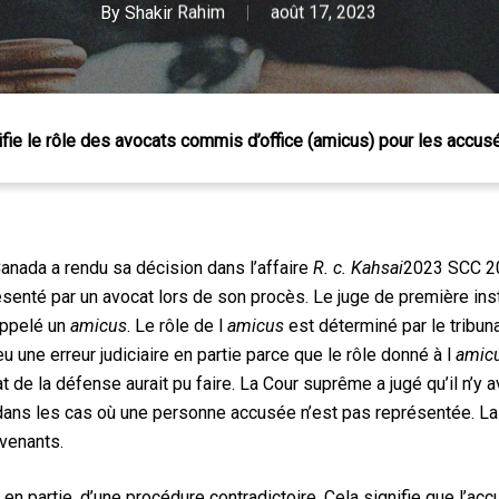
By
Shakir Rahim
août 17, 2023
ifie le rôle des avocats commis d’office (amicus) pour les accu
Canada a rendu sa décision dans l’affaire
R. c. Kahsai
2023 SCC 20.
ésenté par un avocat lors de son procès. Le juge de première in
 appelé un
amicus
.
Le rôle de l
amicus
est déterminé par le tribuna
eu une erreur judiciaire en partie parce que le rôle donné à l
amic
 Échap pour fermer
de la défense aurait pu faire. La Cour suprême a jugé qu’il n’y ava
 dans les cas où une personne accusée n’est pas représentée. La
rvenants.
n partie, d’une procédure contradictoire. Cela signifie que l’acc