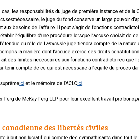
cas, les responsabilités du juge de première instance et de la Co
icus
est
nécessaire, le juge du fond conserve un large pouvoir d’
 aux besoins de l’affaire. Il peut s’agir de fonctions contradict
rétablir l’équilibre d’une procédure lorsque l’accusé choisit de 
l’étendue du rôle de l
amicus
le juge tiendra compte de la nature 
y compris la manière dont l’accusé exerce ses droits constitution
 y ait des limites nécessaires aux fonctions contradictoires que l
ur tenir compte de ce qui est nécessaire à l’équité du procès da
r suprême
ici
et le mémoire de l’ACLC
ici
.
r Ferg de McKay Ferg LLP pour leur excellent travail pro bono.
p
 canadienne des libertés civiles
te à but non lucratif qui compte des sympathisants dans tout le