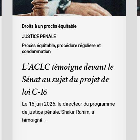
du
d
projet
S
de
a
loi
p
Droits à un procès équitable
C-
d
JUSTICE PÉNALE
16
l
Procès équitable, procédure régulière et
C
condamnation
1
L’ACLC témoigne devant le
s
l
Sénat au sujet du projet de
r
loi C-16
d
l
Le 15 juin 2026, le directeur du programme
m
de justice pénale, Shakir Rahim, a
e
témoigné…
l
s
c