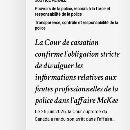
JUSTICE PÉNALE
aux
Pouvoirs de la police, recours à la force et
fautes
responsabilité de la police
professionnelles
Transparence, contrôle et responsabilité de la
de
police
la
La Cour de cassation
police
dans
confirme l’obligation stricte
l’affaire
de divulguer les
McKee
informations relatives aux
fautes professionnelles de la
police dans l’affaire McKee
Le 26 juin 2026, la Cour suprême du
Canada a rendu son arrêt dans l’affaire…