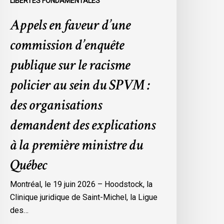
LIBERTÉS FONDAMENTALES
ein
Appels en faveur d’une
u
SPVM
commission d’enquête
es
publique sur le racisme
rganisations
policier au sein du SPVM :
emandent
es
des organisations
xplications
demandent des explications
a
à la première ministre du
remière
Québec
inistre
u
Montréal, le 19 juin 2026 – Hoodstock, la
uébec
Clinique juridique de Saint-Michel, la Ligue
des…