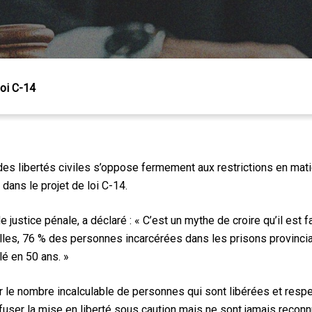
loi C-14
 Échap pour fermer
 libertés civiles s’oppose fermement aux restrictions en matiè
dans le projet de loi C-14.
justice pénale, a déclaré : « C’est un mythe de croire qu’il est fa
les, 76 % des personnes incarcérées dans les prisons provinciale
plé en 50 ans. »
r le nombre incalculable de personnes qui sont libérées et respe
refuser la mise en liberté sous caution mais ne sont jamais recon