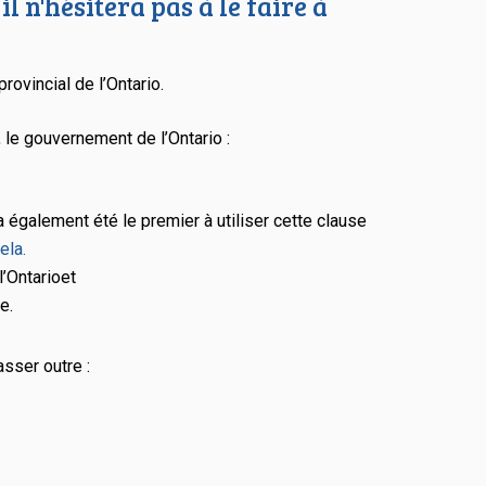
l n'hésitera pas à le faire à
ovincial de l’Ontario.
 le gouvernement de l’Ontario :
a également été le premier à utiliser cette clause
ela.
’Ontario
et
e.
asser outre :