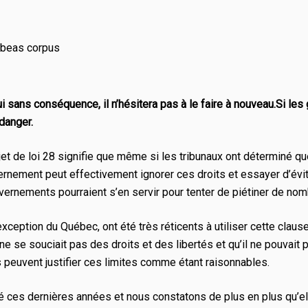
habeas corpus
hui sans conséquence, il n’hésitera pas à le faire à nouveau.Si 
danger.
ojet de loi 28 signifie que même si les tribunaux ont déterminé qu
uvernement peut effectivement ignorer ces droits et essayer d’évite
ouvernements pourraient s’en servir pour tenter de piétiner de n
ception du Québec, ont été très réticents à utiliser cette clause
e souciait pas des droits et des libertés et qu’il ne pouvait p
ls peuvent justifier ces limites comme étant raisonnables.
lué ces dernières années et nous constatons de plus en plus qu’ell