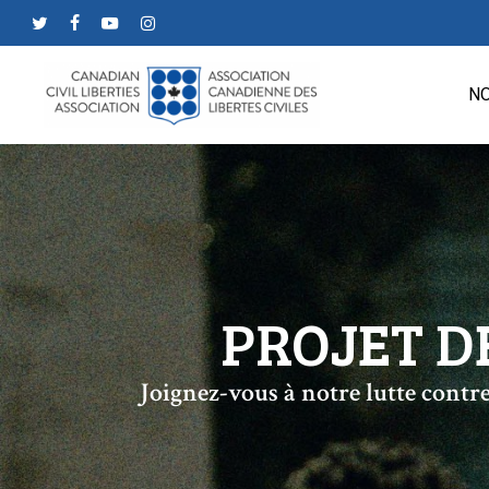
Skip
twitter
facebook
youtube
instagram
to
main
NO
content
PROJET D
Joignez-vous à notre lutte contre