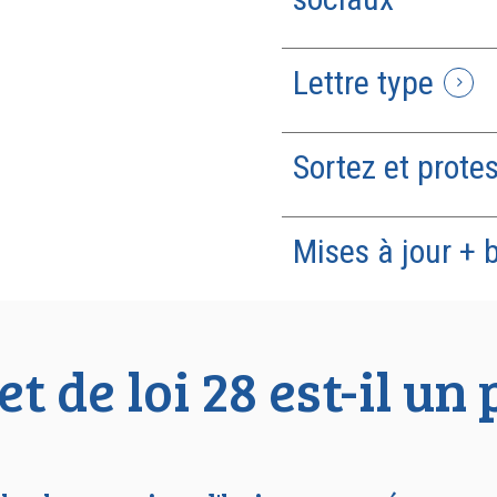
Lettre type
Sortez et prote
Mises à jour + 
et de loi 28 est-il un