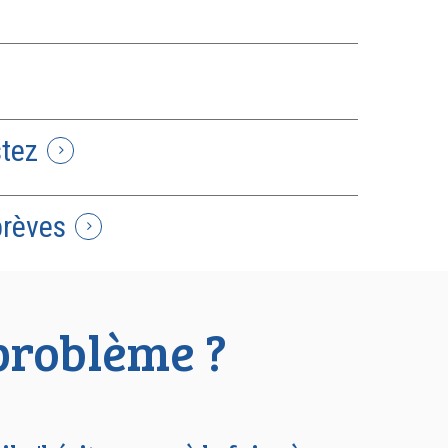
stez
brèves
 problème ?