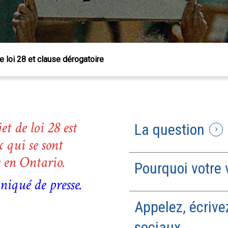
e loi 28 et clause dérogatoire
t de loi 28 est
La question
 qui se sont
és en Ontario.
Pourquoi votre v
niqué de presse.
Appelez, écrive
 Échap pour fermer
sociaux