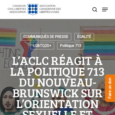
Skip
Menu
to
recherche
Close
main
Menu
content
COMMUNIQUÉS DE PRESSE
ÉGALITÉ
LGBTQ2S+
Politique 713
L’ACLC RÉAGIT À
LA POLITIQUE 713
DU NOUVEAU-
Faire un don
BRUNSWICK SUR
L’ORIENTATION
SEXUELLE ET