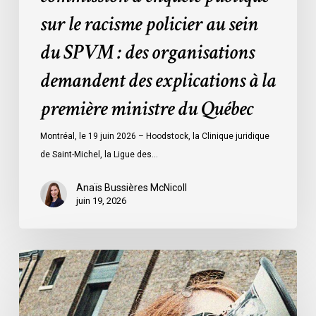
des
sur le racisme policier au sein
organisations
demandent
du SPVM : des organisations
des
demandent des explications à la
explications
à
première ministre du Québec
la
première
Montréal, le 19 juin 2026 – Hoodstock, la Clinique juridique
ministre
de Saint-Michel, la Ligue des…
du
Québec
Anaïs Bussières McNicoll
juin 19, 2026
L’ACLC
se
joint
à