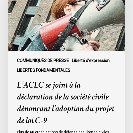
la
déclaration
de
la
société
civile
dénonçant
l’adoption
COMMUNIQUÉS DE PRESSE
Liberté d'expression
du
LIBERTÉS FONDAMENTALES
projet
L’ACLC se joint à la
de
loi
déclaration de la société civile
C-
dénonçant l’adoption du projet
9
de loi C-9
Plus de 60 organisations de défense des libertés civiles,