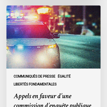
Appels
en
faveur
d’une
commission
d’enquête
publique
sur
le
racisme
policier
au
COMMUNIQUÉS DE PRESSE
ÉGALITÉ
sein
LIBERTÉS FONDAMENTALES
du
Appels en faveur d’une
SPVM
:
commission d’enquête publique