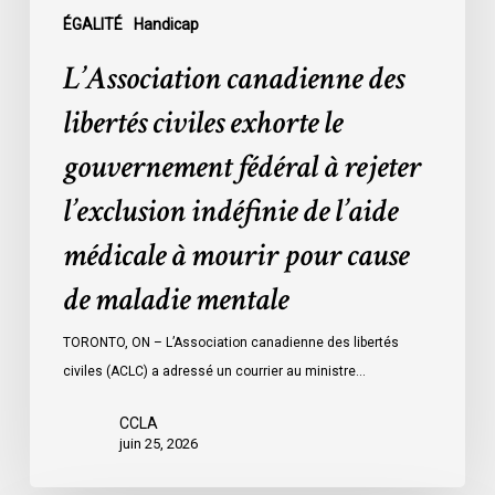
l’exclusion
ÉGALITÉ
Handicap
indéfinie
L’Association canadienne des
de
l’aide
libertés civiles exhorte le
médicale
gouvernement fédéral à rejeter
à
mourir
l’exclusion indéfinie de l’aide
pour
médicale à mourir pour cause
cause
de
de maladie mentale
maladie
mentale
TORONTO, ON – L’Association canadienne des libertés
civiles (ACLC) a adressé un courrier au ministre…
CCLA
juin 25, 2026