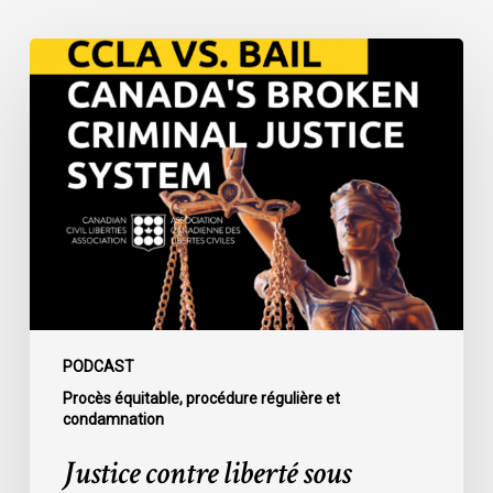
Justice
contre
liberté
sous
caution
:
le
système
de
justice
pénale
défaillant
PODCAST
du
Procès équitable, procédure régulière et
condamnation
Canada
Justice contre liberté sous