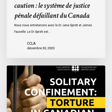
caution : le système de justice
pénale défaillant du Canada
Nous nous entretenons avec le Dr Jane Sprott et James
Fauvelle. Le Dr Sprott est…
CCLA
décembre 30, 2020
La
justice
face
à
l’isolement
cellulaire
: