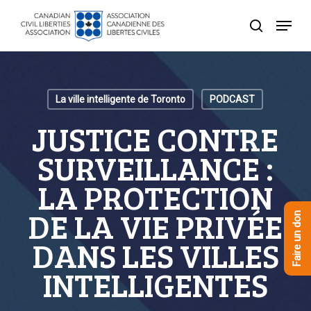
Skip
Menu
to
recherche
Close
main
Menu
content
La ville intelligente de Toronto
PODCAST
JUSTICE CONTRE
SURVEILLANCE :
LA PROTECTION
DE LA VIE PRIVÉE
Faire un don
DANS LES VILLES
INTELLIGENTES