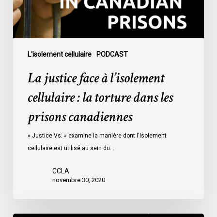
la
torture
dans
les
prisons
L'isolement cellulaire
PODCAST
canadiennes
La justice face à l’isolement
cellulaire : la torture dans les
prisons canadiennes
« Justice Vs. » examine la manière dont l'isolement
cellulaire est utilisé au sein du…
CCLA
novembre 30, 2020