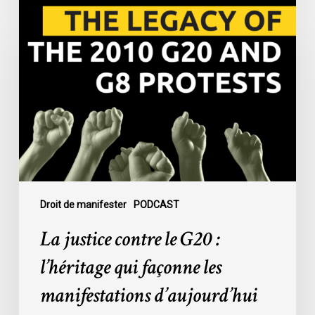
La
justice
contre
le
G20
:
l’héritage
qui
façonne
les
manifestations
d’aujourd’hui
Droit de manifester
PODCAST
La justice contre le G20 :
l’héritage qui façonne les
manifestations d’aujourd’hui