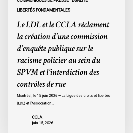
publique
COMMUNIQUÉS DE PRESSE
ÉGALITÉ
sur
LIBERTÉS FONDAMENTALES
le
Le LDL et le CCLA réclament
racisme
policier
la création d’une commission
au
d’enquête publique sur le
sein
du
racisme policier au sein du
SPVM
SPVM et l’interdiction des
et
l’interdiction
contrôles de rue
des
contrôles
Montréal, le 15 juin 2026 — La Ligue des droits et libertés
de
(LDL) et l’Association…
rue
CCLA
juin 15, 2026