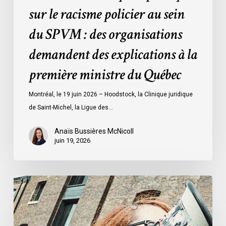
sur le racisme policier au sein
organisations
demandent
du SPVM : des organisations
des
demandent des explications à la
explications
à
première ministre du Québec
la
première
Montréal, le 19 juin 2026 – Hoodstock, la Clinique juridique
ministre
de Saint-Michel, la Ligue des…
du
Québec
Anaïs Bussières McNicoll
juin 19, 2026
L’ACLC
se
joint
à