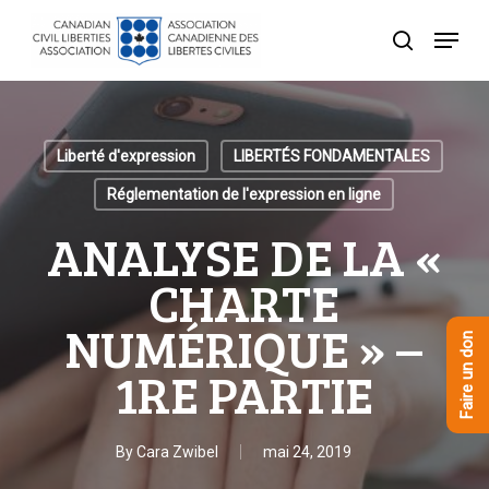
Skip
Menu
to
recherche
Close
main
Menu
content
Liberté d'expression
LIBERTÉS FONDAMENTALES
Réglementation de l'expression en ligne
ANALYSE DE LA «
CHARTE
NUMÉRIQUE » –
Faire un don
1RE PARTIE
By
Cara Zwibel
mai 24, 2019