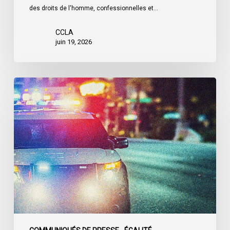
des droits de l'homme, confessionnelles et…
CCLA
juin 19, 2026
Le
LDL
et
le
CCLA
réclament
la
création
d’une
commission
d’enquête