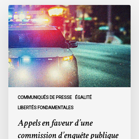
Appels
en
faveur
d’une
commission
d’enquête
publique
sur
le
racisme
policier
au
COMMUNIQUÉS DE PRESSE
ÉGALITÉ
sein
LIBERTÉS FONDAMENTALES
du
Appels en faveur d’une
SPVM
:
commission d’enquête publique
des