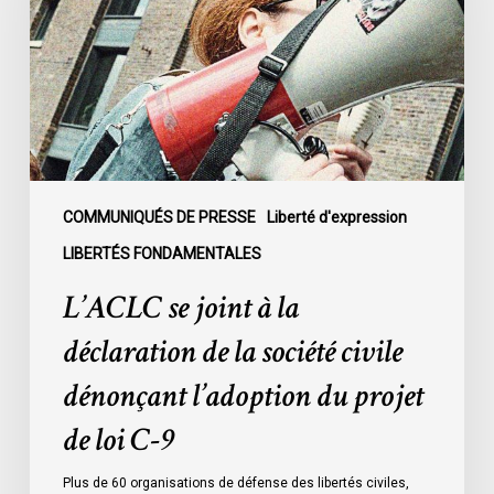
la
déclaration
de
la
société
civile
dénonçant
l’adoption
COMMUNIQUÉS DE PRESSE
Liberté d'expression
du
LIBERTÉS FONDAMENTALES
projet
L’ACLC se joint à la
de
loi
déclaration de la société civile
C-
dénonçant l’adoption du projet
9
de loi C-9
Plus de 60 organisations de défense des libertés civiles,