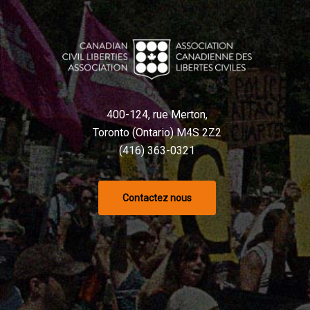
400-124, rue Merton,
Toronto (Ontario) M4S 2Z2
(416) 363-0321
Contactez nous