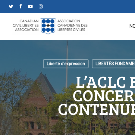
Skip
twitter
facebook
youtube
instagram
to
main
NO
content
Liberté d'expression
LIBERTÉS FONDAME
L’ACLC 
CONCER
CONTENUES