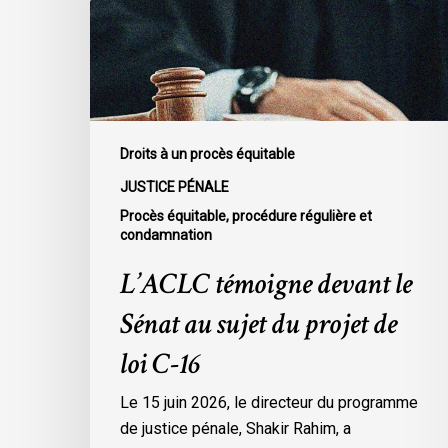
au
sujet
du
projet
de
loi
Droits à un procès équitable
C-
JUSTICE PÉNALE
16
Procès équitable, procédure régulière et
condamnation
L’ACLC témoigne devant le
Sénat au sujet du projet de
loi C-16
Le 15 juin 2026, le directeur du programme
de justice pénale, Shakir Rahim, a