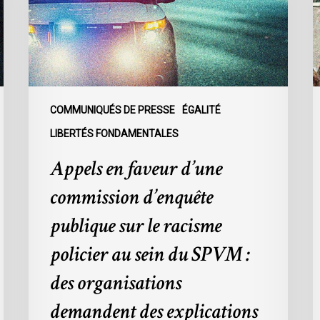
d’enquête
d
publique
d
sur
l
le
s
racisme
c
policier
d
COMMUNIQUÉS DE PRESSE
ÉGALITÉ
au
l
LIBERTÉS FONDAMENTALES
sein
d
Appels en faveur d’une
du
p
SPVM
d
commission d’enquête
:
l
des
C
publique sur le racisme
organisations
9
policier au sein du SPVM :
demandent
des
des organisations
explications
demandent des explications
à