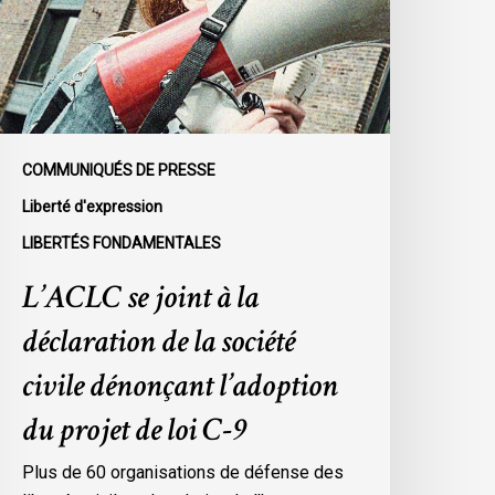
éclaration
e
a
ociété
ivile
énonçant
COMMUNIQUÉS DE PRESSE
’adoption
Liberté d'expression
u
LIBERTÉS FONDAMENTALES
rojet
e
L’ACLC se joint à la
oi
déclaration de la société
-
civile dénonçant l’adoption
du projet de loi C-9
Plus de 60 organisations de défense des