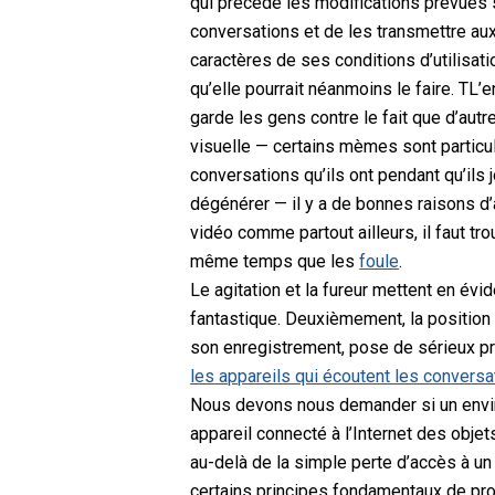
qui précède les modifications prévues s
conversations et de les transmettre au
caractères de ses conditions d’utilisatio
qu’elle pourrait néanmoins le faire.
T
L’e
garde les gens contre le fait que d’autre
visuelle — certains mèmes sont particul
conversations qu’ils ont pendant qu’ils 
dégénérer — il y a de bonnes raisons d
vidéo comme partout ailleurs, il faut tro
même temps que les
foule
.
Le
agitation et la fureur
mettent en évi
fantastique.
Deuxièmement, la position p
son enregistrement, pose de sérieux p
les
appareils qui écoutent les conversa
Nous devons nous demander si un environ
appareil connecté à l’Internet des obje
au-delà de la simple perte d’accès à un 
certains principes fondamentaux de pro