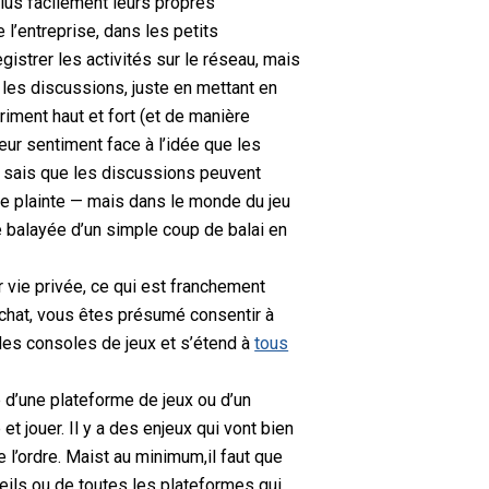
plus facilement leurs propres
 l’entreprise, dans les petits
egistrer les activités sur le réseau, mais
s les discussions, juste
en mettant en
priment haut et fort (et de manière
eur sentiment face à l’idée que les
e sais que les discussions peuvent
de plainte — mais dans le monde du jeu
tre balayée d’un simple coup de balai
en
 vie privée, ce qui est franchement
e chat, vous êtes présumé consentir à
des consoles de jeux
et s’étend à
tous
 d’une plateforme de jeux ou d’un
 et jouer.
Il y a des enjeux qui vont bien
 l’ordre.
Mais
t au minimum
,
il faut que
eils
ou de toutes les plateformes qui