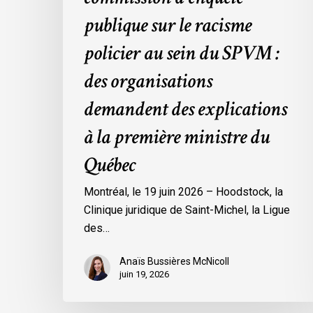
des
publique sur le racisme
organisations
policier au sein du SPVM :
demandent
des
des organisations
explications
demandent des explications
à
la
à la première ministre du
première
Québec
ministre
du
Montréal, le 19 juin 2026 – Hoodstock, la
Québec
Clinique juridique de Saint-Michel, la Ligue
des…
Anaïs Bussières McNicoll
juin 19, 2026