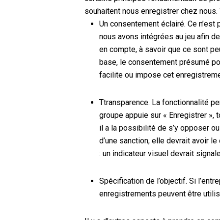
souhaitent nous enregistrer chez nous
.
Un consentement éclairé
. Ce n’est
nous avons intégrées au jeu afin d
en compte, à savoir que ce sont peut
base, le consentement présumé pour
facilite
ou impose
cet enregistrem
T
transparence
. La fonctionnalité p
groupe appuie sur « Enregistrer », 
il a la possibilité de
s’y opposer o
d’une sanction, elle devrait avoir l
: un indicateur visuel devrait signal
Spécification de l’objectif
.
Si l’entr
enregistrements
peuvent être utili