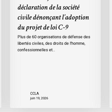
déclaration de la société
C-
s
9
l
civile dénonçant l’adoption
p
du projet de loi C-9
d
l
Plus de 60 organisations de défense des
c
libertés civiles, des droits de l'homme,
r
confessionnelles et…
à
l
s
l
p
d
l
CCLA
C
juin 19, 2026
2