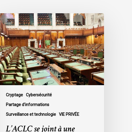
’ACLC
e
oint
ne
éclaration
énonçant
a
écision
u
ouvernement
Cryptage
Cybersécurité
e
Partage d'informations
ettre
Surveillance et technologie
VIE PRIVÉE
in
u
L’ACLC se joint à une
ébat