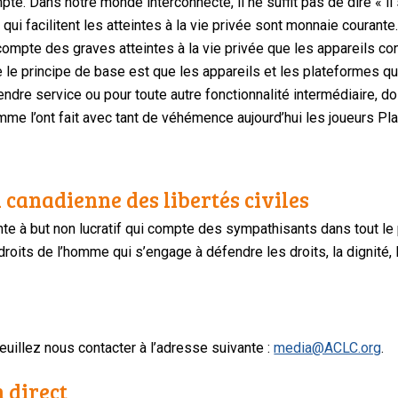
mpte.
Dans notre monde interconnecté, il ne suffit pas de dire « il s
qui facilitent les atteintes à la vie privée sont monnaie courante
 compte des graves atteintes à la vie privée que les appareils 
e
le principe de base est que les appareils et les plateformes qu
endre service ou pour toute autre fonctionnalité intermédiaire,
do
me l’ont fait avec tant de véhémence aujourd’hui les joueurs Pl
 canadienne des libertés civiles
te à but non lucratif qui compte des sympathisants dans tout le
oits de l’homme qui s’engage à défendre les droits, la dignité, l
uillez nous contacter à l’adresse suivante :
media@ACLC.org
.
n direct