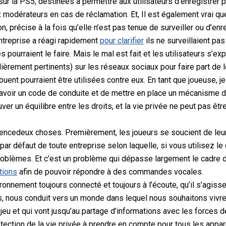
ur la PS5, destinées à permettre aux utilisateurs d’enregistrer 
x modérateurs en cas de réclamation.
Et,
Il est également vrai que
n, précise à la fois qu’elle n’est pas tenue de surveiller ou d’enr
ntreprise a réagi rapidement
pour clarifier
ils ne surveillaient pa
s pourraient le faire. Mais le mal est fait et les utilisateurs s’ex
ièrement pertinents) sur les réseaux sociaux pour faire part de l
jouent pourraient être utilisées contre eux.
En tant que joueuse, j
’avoir un code de conduite et de mettre en place un mécanisme 
uver un équilibre entre les droits, et la vie privée ne peut pas ê
dence
deux choses. Premièrement, les joueurs se soucient de leur
ar défaut de toute entreprise selon laquelle, si vous utilisez l
roblèmes. Et c’est un problème qui dépasse largement le cadre 
tions
afin de pouvoir répondre à des commandes vocales.
nement toujours connecté et toujours à l’écoute, qu’il s’agisse
ts, nous conduit vers un monde dans lequel nous souhaitons vivre
jeu et qui vont jusqu’au partage d’informations avec les forces de
tection de la vie privée
à prendre en compte pour tous les appar