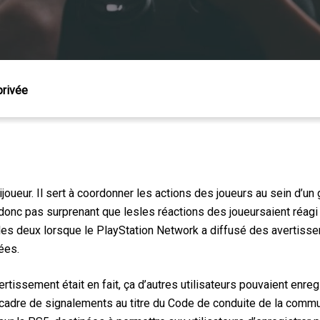
privée
ltijoueur. Il sert à coordonner les actions des joueurs au sein d’
t donc pas surprenant que les
les réactions des joueurs
aient réagi
re les deux lorsque le PlayStation Network a diffusé des avertis
ées.
 Échap pour fermer
vertissement était
en fait, ça
d’autres utilisateurs pouvaient enreg
le cadre de signalements au titre du Code de conduite de la comm