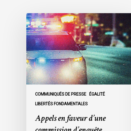
Appels
en
faveur
d’une
commission
d’enquête
publique
sur
le
racisme
policier
COMMUNIQUÉS DE PRESSE
ÉGALITÉ
au
LIBERTÉS FONDAMENTALES
sein
Appels en faveur d’une
du
SPVM
commission d’enquête
: