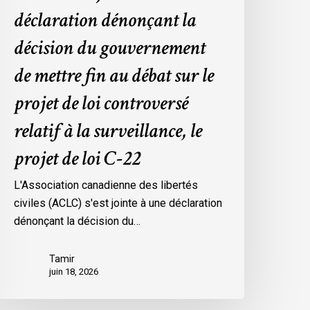
déclaration dénonçant la
ur
e
décision du gouvernement
rojet
de mettre fin au débat sur le
e
oi
projet de loi controversé
ontroversé
relatif à la surveillance, le
elatif
projet de loi C-22
a
urveillance,
L'Association canadienne des libertés
e
civiles (ACLC) s'est jointe à une déclaration
rojet
dénonçant la décision du…
e
oi
Tamir
-
juin 18, 2026
2