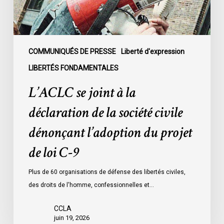
société
civile
dénonçant
l’adoption
COMMUNIQUÉS DE PRESSE
Liberté d'expression
du
LIBERTÉS FONDAMENTALES
projet
L’ACLC se joint à la
de
loi
déclaration de la société civile
C-
dénonçant l’adoption du projet
9
de loi C-9
Plus de 60 organisations de défense des libertés civiles,
des droits de l'homme, confessionnelles et…
CCLA
juin 19, 2026