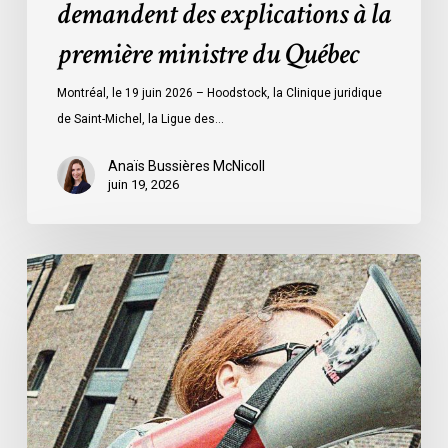
demandent des explications à la
explications
à
première ministre du Québec
la
première
Montréal, le 19 juin 2026 – Hoodstock, la Clinique juridique
ministre
de Saint-Michel, la Ligue des…
du
Québec
Anaïs Bussières McNicoll
juin 19, 2026
L’ACLC
se
joint
à
la
déclaration
de
la