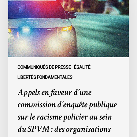
d’une
commission
d’enquête
publique
sur
le
racisme
policier
au
COMMUNIQUÉS DE PRESSE
ÉGALITÉ
sein
LIBERTÉS FONDAMENTALES
du
Appels en faveur d’une
SPVM
:
commission d’enquête publique
des
sur le racisme policier au sein
organisations
demandent
du SPVM : des organisations
des