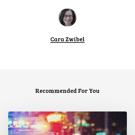
Cara Zwibel
Recommended For You
Appels
en
faveur