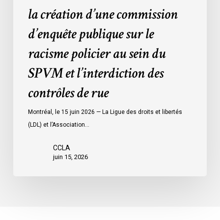
policier
la création d’une commission
au
d’enquête publique sur le
sein
du
racisme policier au sein du
SPVM
SPVM et l’interdiction des
et
l’interdiction
contrôles de rue
des
contrôles
Montréal, le 15 juin 2026 — La Ligue des droits et libertés
de
(LDL) et l’Association…
rue
CCLA
juin 15, 2026