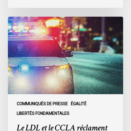
Le
LDL
et
le
CCLA
réclament
la
création
d’une
commission
d’enquête
publique
COMMUNIQUÉS DE PRESSE
ÉGALITÉ
sur
LIBERTÉS FONDAMENTALES
le
Le LDL et le CCLA réclament
racisme