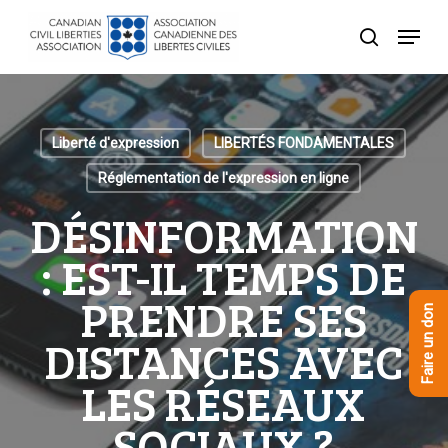
Skip
Menu
to
recherche
Close
main
Menu
content
Liberté d'expression
LIBERTÉS FONDAMENTALES
Réglementation de l'expression en ligne
DÉSINFORMATION
: EST-IL TEMPS DE
PRENDRE SES
Faire un don
DISTANCES AVEC
LES RÉSEAUX
SOCIAUX ?