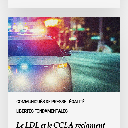
Le
LDL
et
le
CCLA
réclament
la
création
d’une
commission
d’enquête
publique
COMMUNIQUÉS DE PRESSE
ÉGALITÉ
sur
LIBERTÉS FONDAMENTALES
le
Le LDL et le CCLA réclament
racisme