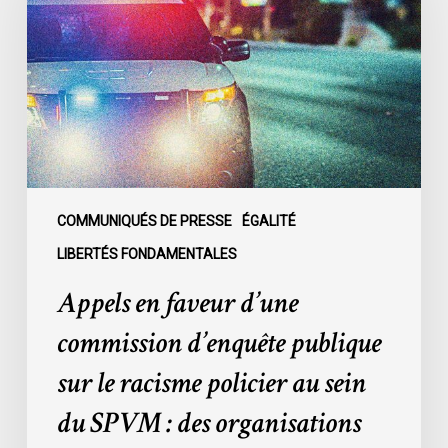
d’une
commission
d’enquête
publique
sur
le
racisme
policier
au
COMMUNIQUÉS DE PRESSE
ÉGALITÉ
sein
LIBERTÉS FONDAMENTALES
du
Appels en faveur d’une
SPVM
:
commission d’enquête publique
des
sur le racisme policier au sein
organisations
demandent
du SPVM : des organisations
des