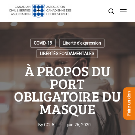
Skip
Menu
to
recherche
Close
main
Menu
content
COVID-19
Liberté d'expression
LIBERTÉS FONDAMENTALES
À PROPOS DU
PORT
OBLIGATOIRE DU
Faire un don
MASQUE
By
CCLA
juin 26, 2020