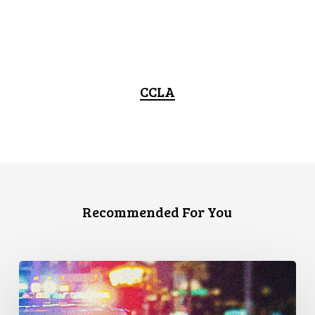
CCLA
Recommended For You
Appels
en
faveur