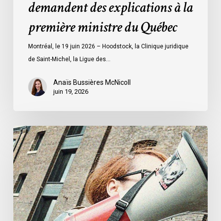
demandent des explications à la
explications
à
première ministre du Québec
la
première
Montréal, le 19 juin 2026 – Hoodstock, la Clinique juridique
ministre
de Saint-Michel, la Ligue des…
du
Québec
Anaïs Bussières McNicoll
juin 19, 2026
L’ACLC
se
joint
à
la
déclaration
de