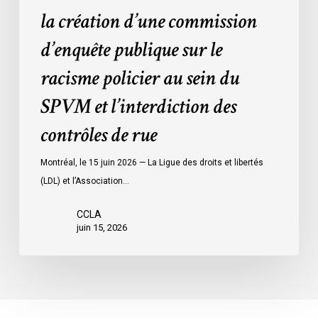
policier
la création d’une commission
au
d’enquête publique sur le
sein
du
racisme policier au sein du
SPVM
SPVM et l’interdiction des
et
l’interdiction
contrôles de rue
des
contrôles
Montréal, le 15 juin 2026 — La Ligue des droits et libertés
de
(LDL) et l’Association…
rue
CCLA
juin 15, 2026