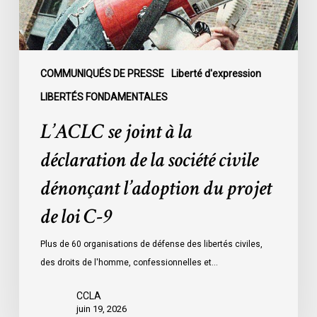
la
société
civile
dénonçant
l’adoption
COMMUNIQUÉS DE PRESSE
Liberté d'expression
du
LIBERTÉS FONDAMENTALES
projet
L’ACLC se joint à la
de
loi
déclaration de la société civile
C-
dénonçant l’adoption du projet
9
de loi C-9
Plus de 60 organisations de défense des libertés civiles,
des droits de l'homme, confessionnelles et…
CCLA
juin 19, 2026