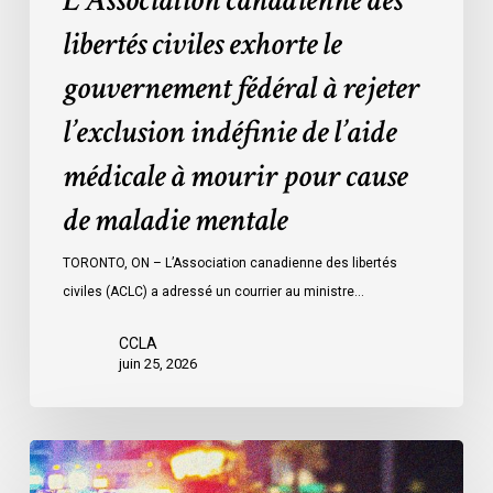
L’Association canadienne des
de
l’aide
libertés civiles exhorte le
médicale
gouvernement fédéral à rejeter
à
mourir
l’exclusion indéfinie de l’aide
pour
médicale à mourir pour cause
cause
de
de maladie mentale
maladie
mentale
TORONTO, ON – L’Association canadienne des libertés
civiles (ACLC) a adressé un courrier au ministre…
CCLA
juin 25, 2026
Appels
en