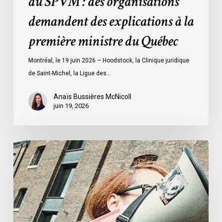
du SPVM : des organisations
des
demandent des explications à la
explications
à
première ministre du Québec
la
première
Montréal, le 19 juin 2026 – Hoodstock, la Clinique juridique
ministre
de Saint-Michel, la Ligue des…
du
Québec
Anaïs Bussières McNicoll
juin 19, 2026
L’ACLC
se
joint
à
la
déclaration