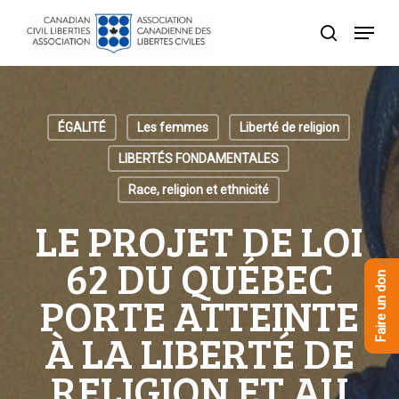
Skip
Menu
to
recherche
Close
main
Menu
content
ÉGALITÉ
Les femmes
Liberté de religion
LIBERTÉS FONDAMENTALES
Race, religion et ethnicité
LE PROJET DE LOI
62 DU QUÉBEC
Faire un don
PORTE ATTEINTE
À LA LIBERTÉ DE
RELIGION ET AU