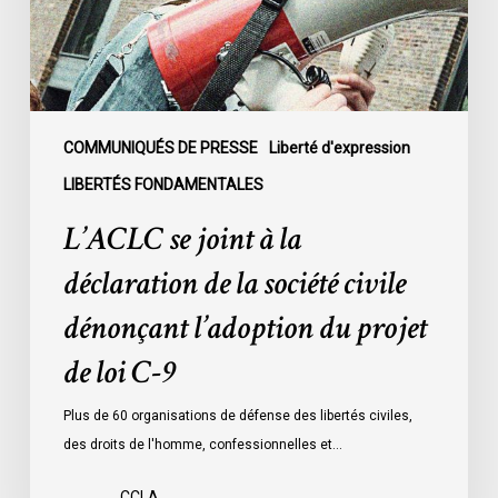
de
la
société
civile
dénonçant
l’adoption
COMMUNIQUÉS DE PRESSE
Liberté d'expression
du
LIBERTÉS FONDAMENTALES
projet
L’ACLC se joint à la
de
loi
déclaration de la société civile
C-
dénonçant l’adoption du projet
9
de loi C-9
Plus de 60 organisations de défense des libertés civiles,
des droits de l'homme, confessionnelles et…
CCLA