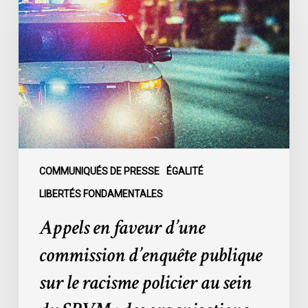
faveur
d’une
commission
d’enquête
publique
sur
le
racisme
policier
au
COMMUNIQUÉS DE PRESSE
ÉGALITÉ
sein
LIBERTÉS FONDAMENTALES
du
Appels en faveur d’une
SPVM
:
commission d’enquête publique
des
sur le racisme policier au sein
organisations
demandent