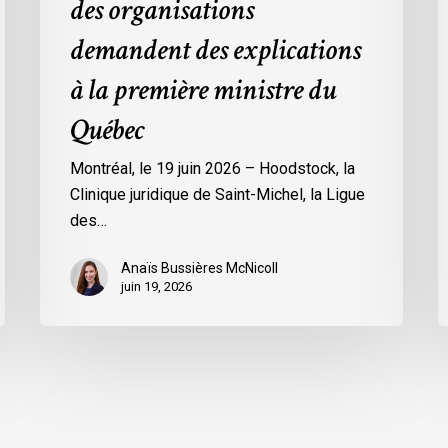
des organisations
explications
demandent des explications
à
la
à la première ministre du
première
Québec
ministre
du
Montréal, le 19 juin 2026 – Hoodstock, la
Québec
Clinique juridique de Saint-Michel, la Ligue
des…
Anaïs Bussières McNicoll
juin 19, 2026