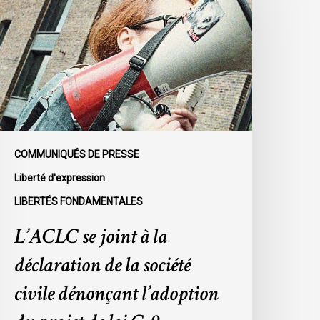
oint
a
éclaration
e
a
ociété
ivile
énonçant
COMMUNIQUÉS DE PRESSE
’adoption
Liberté d'expression
u
LIBERTÉS FONDAMENTALES
rojet
e
L’ACLC se joint à la
oi
déclaration de la société
-
civile dénonçant l’adoption