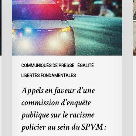
faveur
j
d’une
à
commission
l
d’enquête
d
publique
d
sur
l
le
s
racisme
c
policier
d
COMMUNIQUÉS DE PRESSE
ÉGALITÉ
au
l
LIBERTÉS FONDAMENTALES
sein
d
Appels en faveur d’une
du
p
SPVM
d
commission d’enquête
:
l
des
C
publique sur le racisme
organisations
9
policier au sein du SPVM :
demandent
des