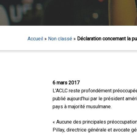
Accueil
»
Non classé
»
Déclaration concernant la pu
Appuyez sur Entrée pour lancer la recherche ou sur
6 mars 2017
L’ACLC reste profondément préoccupée p
publié aujourd’hui par le président amér
pays à majorité musulmane.
« Aucune des principales préoccupations
Pillay, directrice générale et avocate g