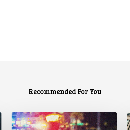
Recommended For You
Appels
L
en
s