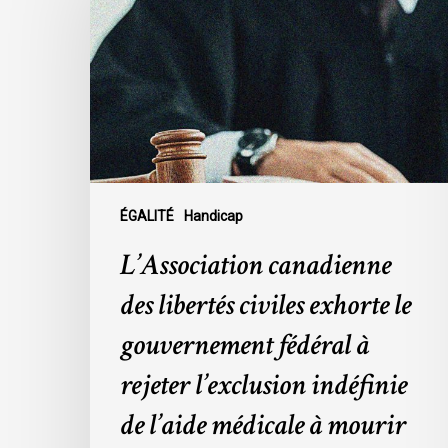
des
libertés
civiles
exhorte
le
gouvernement
fédéral
à
rejeter
ÉGALITÉ
Handicap
l’exclusion
L’Association canadienne
indéfinie
de
des libertés civiles exhorte le
l’aide
gouvernement fédéral à
médicale
à
rejeter l’exclusion indéfinie
mourir
de l’aide médicale à mourir
pour
cause