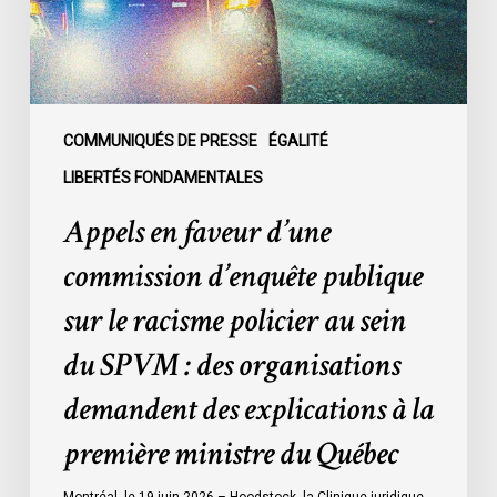
sur
le
racisme
policier
au
COMMUNIQUÉS DE PRESSE
ÉGALITÉ
sein
LIBERTÉS FONDAMENTALES
du
Appels en faveur d’une
SPVM
:
commission d’enquête publique
des
sur le racisme policier au sein
organisations
demandent
du SPVM : des organisations
des
demandent des explications à la
explications
à
première ministre du Québec
la
première