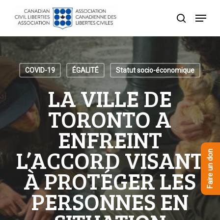
Skip
Menu
to
recherche
Close
main
Menu
content
COVID-19
ÉGALITÉ
Statut socio-économique
LA VILLE DE
TORONTO A
ENFREINT
L’ACCORD VISANT
Faire un don
À PROTÉGER LES
PERSONNES EN