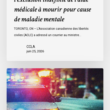
pour
médicale à mourir pour cause
cause
de
de maladie mentale
maladie
mentale
TORONTO, ON – L’Association canadienne des libertés
civiles (ACLC) a adressé un courrier au ministre…
CCLA
juin 25, 2026
Appels
en
faveur
d’une
commission
d’enquête
publique