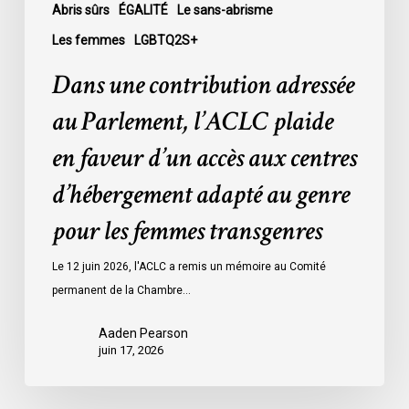
accès
Abris sûrs
ÉGALITÉ
Le sans-abrisme
aux
Les femmes
LGBTQ2S+
centres
Dans une contribution adressée
d’hébergement
adapté
au Parlement, l’ACLC plaide
au
en faveur d’un accès aux centres
genre
pour
d’hébergement adapté au genre
les
pour les femmes transgenres
femmes
transgenres
Le 12 juin 2026, l'ACLC a remis un mémoire au Comité
permanent de la Chambre…
Aaden Pearson
juin 17, 2026