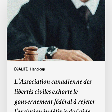
canadienne
des
libertés
civiles
exhorte
le
gouvernement
fédéral
à
rejeter
l’exclusion
ÉGALITÉ
Handicap
indéfinie
L’Association canadienne des
de
l’aide
libertés civiles exhorte le
médicale
gouvernement fédéral à rejeter
à
mourir
l’exclusion indéfinie de l’aide