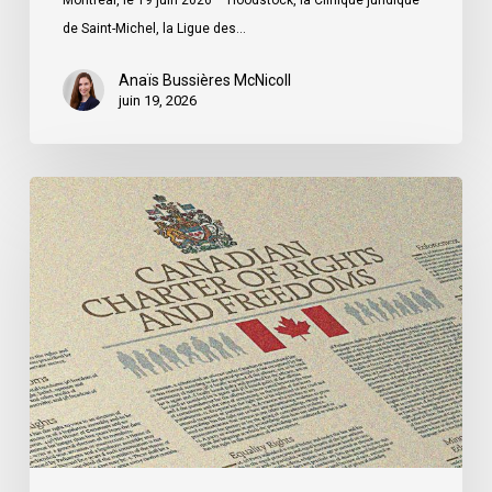
Montréal, le 19 juin 2026 – Hoodstock, la Clinique juridique
ministre
de Saint-Michel, la Ligue des…
du
Québec
Anaïs Bussières McNicoll
juin 19, 2026
Dans
une
contribution
adressée
au
Parlement,
l’ACLC
plaide
en
faveur
d’un