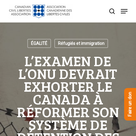
Skip
Menu
to
recherche
Close
main
Menu
content
ÉGALITÉ
Réfugiés et immigration
L’EXAMEN DE
L’ONU DEVRAIT
EXHORTER LE
CANADA À
Faire un don
RÉFORMER SON
SYSTÈME DE