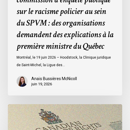
des
sur le racisme policier au sein
organisations
demandent
du SPVM : des organisations
des
demandent des explications à la
explications
à
première ministre du Québec
la
première
Montréal, le 19 juin 2026 – Hoodstock, la Clinique juridique
ministre
de Saint-Michel, la Ligue des…
du
Québec
Anaïs Bussières McNicoll
juin 19, 2026
Dans
une
contribution