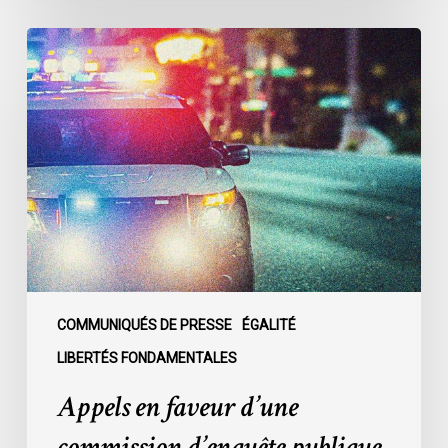
Appels
en
faveur
d’une
commission
d’enquête
publique
sur
le
racisme
policier
au
COMMUNIQUÉS DE PRESSE
ÉGALITÉ
sein
LIBERTÉS FONDAMENTALES
du
Appels en faveur d’une
SPVM
:
commission d’enquête publique