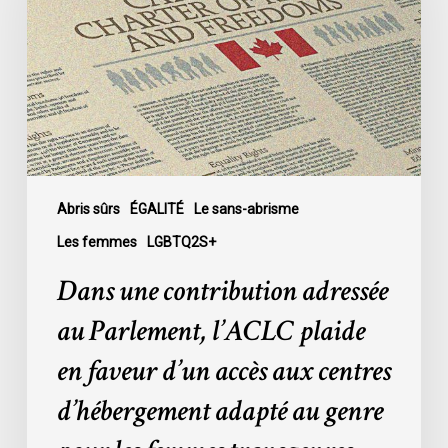
adressée
au
Parlement,
l’ACLC
plaide
en
faveur
d’un
accès
Abris sûrs
ÉGALITÉ
Le sans-abrisme
aux
Les femmes
LGBTQ2S+
centres
Dans une contribution adressée
d’hébergement
adapté
au Parlement, l’ACLC plaide
au
en faveur d’un accès aux centres
genre
pour
d’hébergement adapté au genre
les
femmes