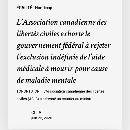
rejeter
l’exclusion
ÉGALITÉ
Handicap
indéfinie
L’Association canadienne des
de
l’aide
libertés civiles exhorte le
médicale
gouvernement fédéral à rejeter
à
mourir
l’exclusion indéfinie de l’aide
pour
médicale à mourir pour cause
cause
de
de maladie mentale
maladie
mentale
TORONTO, ON – L’Association canadienne des libertés
civiles (ACLC) a adressé un courrier au ministre…
CCLA
juin 25, 2026