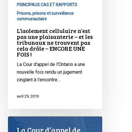
PRINCIPAUX CAS ET RAPPORTS
trouvent
Prisons, prisons et surveillance
pas
communautaire
cela
drôle
L’isolement cellulaire n’est
pas une plaisanterie – et les
–
tribunaux ne trouvent pas
ENCORE
cela drôle – ENCORE UNE
UNE
FOIS !
FOIS
La Cour d'appel de l'Ontario a une
!
nouvelle fois rendu un jugement
cinglant à l'encontre…
avril 29, 2019
La Cour d’appel de