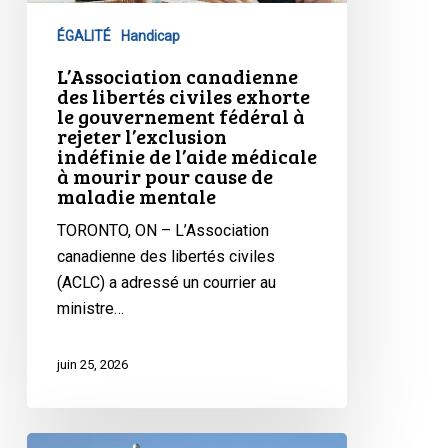
exhorte
ÉGALITÉ
Handicap
le
gouvernement
L’Association canadienne
des libertés civiles exhorte
fédéral
le gouvernement fédéral à
à
rejeter l’exclusion
rejeter
indéfinie de l’aide médicale
à mourir pour cause de
l’exclusion
maladie mentale
indéfinie
de
TORONTO, ON – L’Association
l’aide
canadienne des libertés civiles
médicale
(ACLC) a adressé un courrier au
à
ministre…
mourir
pour
juin 25, 2026
cause
de
maladie
L’ACLC