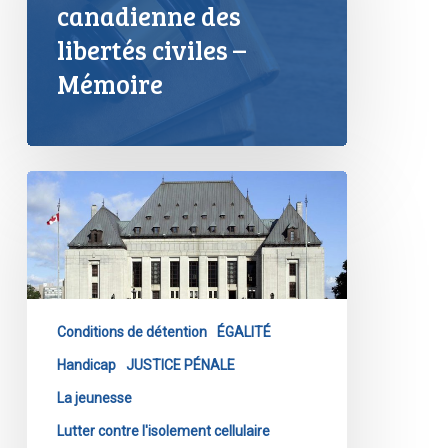
canadienne des
libertés civiles –
Mémoire
L’isolement
cellulaire
n’est
pas
une
plaisanterie
Conditions de détention
ÉGALITÉ
–
et
Handicap
JUSTICE PÉNALE
les
La jeunesse
tribunaux
Lutter contre l'isolement cellulaire
ne