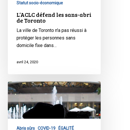
Statut socio-économique
L’ACLC défend les sans-abri
de Toronto
La ville de Toronto n'a pas réussi à
protéger les personnes sans
domicile fixe dans…
avril 24, 2020
L’ACLC
et
la
Coalition
menacent
d’intenter
Abris sûrs
COVID-19
ÉGALITÉ