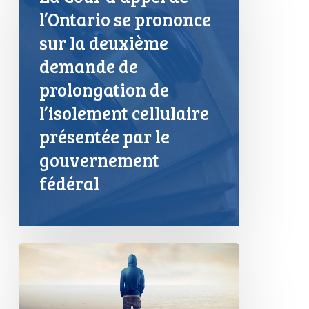
l’Ontario se prononce
sur la deuxième
demande de
prolongation de
l’isolement cellulaire
présentée par le
gouvernement
fédéral
Les
registres
des
délinquants