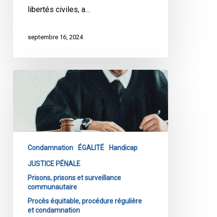
libertés civiles, a…
septembre 16, 2024
L’ACLC
intervient
devant
la
Cour
suprême
Condamnation
ÉGALITÉ
Handicap
pour
garantir
JUSTICE PÉNALE
l’équité
Prisons, prisons et surveillance
communautaire
dans
la
Procès équitable, procédure régulière
et condamnation
détermination