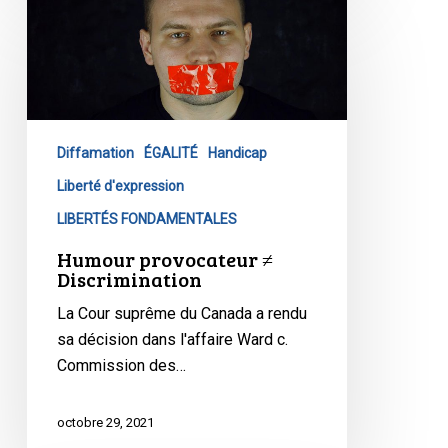
Humour
droits
provocateur
à
≠
l’assurance-
Discrimination
emploi
Diffamation
ÉGALITÉ
Handicap
Liberté d'expression
LIBERTÉS FONDAMENTALES
Humour provocateur ≠
Discrimination
La Cour suprême du Canada a rendu
sa décision dans l'affaire Ward c.
Commission des…
octobre 29, 2021