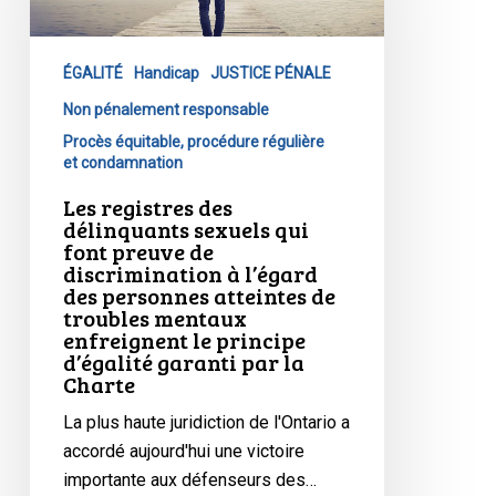
sexuels
qui
ÉGALITÉ
Handicap
JUSTICE PÉNALE
font
preuve
Non pénalement responsable
de
Procès équitable, procédure régulière
et condamnation
discrimination
à
Les registres des
délinquants sexuels qui
l’égard
font preuve de
des
discrimination à l’égard
personnes
des personnes atteintes de
atteintes
troubles mentaux
enfreignent le principe
de
d’égalité garanti par la
troubles
Charte
mentaux
La plus haute juridiction de l'Ontario a
enfreignent
accordé aujourd'hui une victoire
le
importante aux défenseurs des…
principe