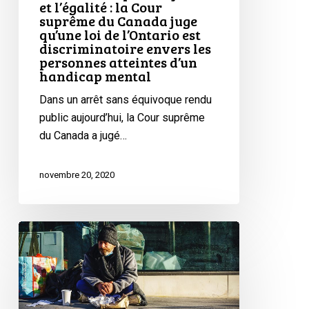
et l’égalité : la Cour
de
suprême du Canada juge
qu’une loi de l’Ontario est
l’Ontario
discriminatoire envers les
est
personnes atteintes d’un
discriminatoire
handicap mental
envers
Dans un arrêt sans équivoque rendu
les
public aujourd’hui, la Cour suprême
personnes
du Canada a jugé…
atteintes
d’un
novembre 20, 2020
handicap
mental
L’ACLC
remporte
une
victoire
pour