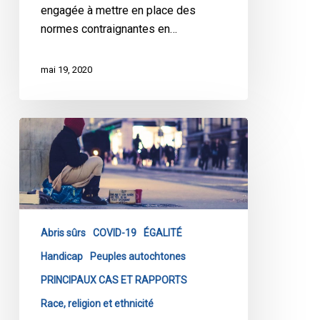
engagée à mettre en place des
normes contraignantes en…
mai 19, 2020
L’ACLC
défend
les
sans-
abri
de
Abris sûrs
COVID-19
ÉGALITÉ
Toronto
Handicap
Peuples autochtones
PRINCIPAUX CAS ET RAPPORTS
Race, religion et ethnicité