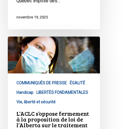
Québec impose des…
services
de
novembre 19, 2025
réduction
des
méfaits.
L’ACLC
s’oppose
fermement
à
la
proposition
COMMUNIQUÉS DE PRESSE
ÉGALITÉ
de
loi
Handicap
LIBERTÉS FONDAMENTALES
de
Vie, liberté et sécurité
l’Alberta
L’ACLC s’oppose fermement
sur
à la proposition de loi de
le
l’Alberta sur le traitement