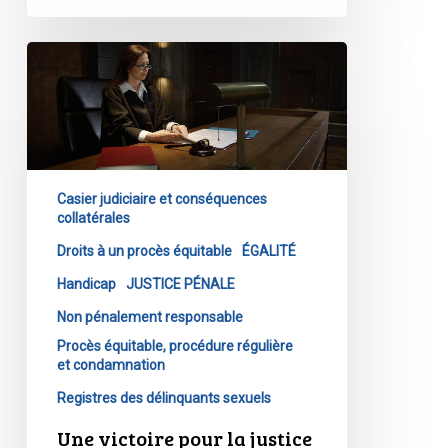
Une
victoire
pour
la
justice
et
Casier judiciaire et conséquences
l’égalité
collatérales
:
Droits à un procès équitable
ÉGALITÉ
la
Handicap
JUSTICE PÉNALE
Cour
suprême
Non pénalement responsable
du
Procès équitable, procédure régulière
Canada
et condamnation
juge
Registres des délinquants sexuels
qu’une
Une victoire pour la justice
loi