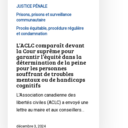
l’équité
JUSTICE PÉNALE
dans
Prisons, prisons et surveillance
la
communautaire
détermination
Procès équitable, procédure régulière
de
et condamnation
la
L’ACLC comparaît devant
peine
la Cour suprême pour
garantir l’équité dans la
pour
détermination de la peine
les
pour les personnes
personnes
souffrant de troubles
mentaux ou de handicaps
souffrant
cognitifs
de
troubles
L'Association canadienne des
mentaux
libertés civiles (ACLC) a envoyé une
ou
lettre au maire et aux conseillers…
de
handicaps
décembre 3, 2024