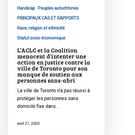
une
action
Handicap
Peuples autochtones
en
PRINCIPAUX CAS ET RAPPORTS
justice
Race, religion et ethnicité
contre
Statut socio-économique
la
ville
L’ACLC et la Coalition
menacent d’intenter une
de
action en justice contre la
Toronto
ville de Toronto pour son
pour
manque de soutien aux
son
personnes sans-abri
manque
La ville de Toronto n'a pas réussi à
de
protéger les personnes sans
soutien
domicile fixe dans…
aux
personnes
avril 21, 2020
sans-
abri