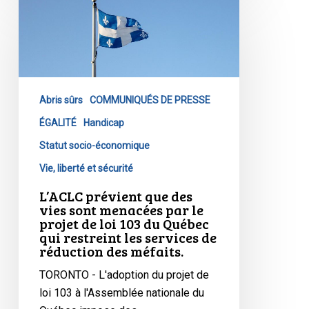
mentale
prévient
que
des
vies
sont
Abris sûrs
COMMUNIQUÉS DE PRESSE
menacées
par
ÉGALITÉ
Handicap
le
Statut socio-économique
projet
Vie, liberté et sécurité
de
L’ACLC prévient que des
loi
vies sont menacées par le
103
projet de loi 103 du Québec
du
qui restreint les services de
réduction des méfaits.
Québec
qui
TORONTO - L'adoption du projet de
restreint
loi 103 à l'Assemblée nationale du
les