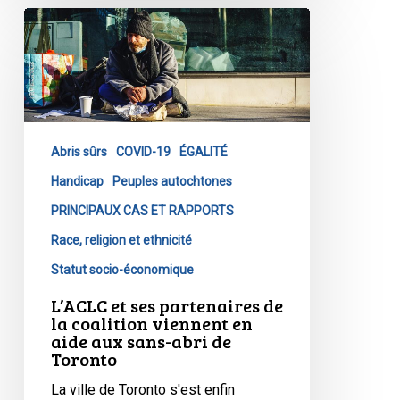
L’ACLC
et
ses
partenaires
de
la
Abris sûrs
COVID-19
ÉGALITÉ
coalition
viennent
Handicap
Peuples autochtones
en
PRINCIPAUX CAS ET RAPPORTS
aide
Race, religion et ethnicité
aux
Statut socio-économique
sans-
abri
L’ACLC et ses partenaires de
la coalition viennent en
de
aide aux sans-abri de
Toronto
Toronto
La ville de Toronto s'est enfin