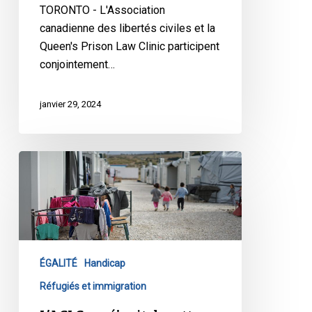
TORONTO - L'Association
canadienne des libertés civiles et la
Queen's Prison Law Clinic participent
conjointement…
janvier 29, 2024
L’ACLC
se
réjouit
de
cette
victoire
ÉGALITÉ
Handicap
pour
l’accès
Réfugiés et immigration
à