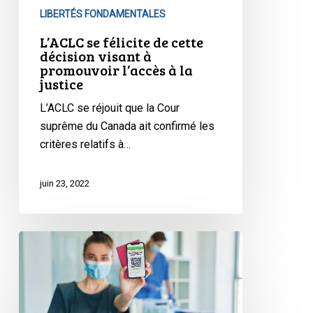
à
LIBERTÉS FONDAMENTALES
promouvoir
L’ACLC se félicite de cette
l’accès
décision visant à
promouvoir l’accès à la
à
justice
la
justice
L’ACLC se réjouit que la Cour
suprême du Canada ait confirmé les
critères relatifs à…
juin 23, 2022
L’ACLC
au
ministre
:
le