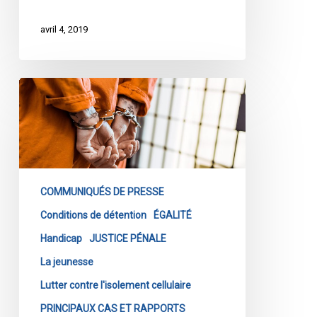
d’égalité
garanti
avril 4, 2019
par
la
Charte
La
fin
de
l’isolement
cellulaire
tel
COMMUNIQUÉS DE PRESSE
que
nous
Conditions de détention
ÉGALITÉ
le
Handicap
JUSTICE PÉNALE
connaissons
La jeunesse
Lutter contre l'isolement cellulaire
PRINCIPAUX CAS ET RAPPORTS