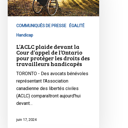
la
Cour
d’appel
COMMUNIQUÉS DE PRESSE
ÉGALITÉ
de
l’Ontario
Handicap
pour
L’ACLC plaide devant la
protéger
Cour d’appel de l’Ontario
pour protéger les droits des
les
travailleurs handicapés
droits
des
TORONTO - Des avocats bénévoles
travailleurs
représentant l'Association
handicapés
canadienne des libertés civiles
(ACLC) comparaîtront aujourd'hui
devant…
juin 17, 2024