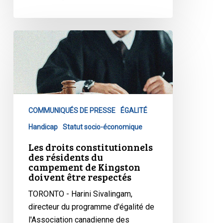
cognitifs
Les
droits
constitutionnels
des
résidents
du
COMMUNIQUÉS DE PRESSE
ÉGALITÉ
campement
de
Handicap
Statut socio-économique
Kingston
Les droits constitutionnels
doivent
des résidents du
campement de Kingston
être
doivent être respectés
respectés
TORONTO - Harini Sivalingam,
directeur du programme d'égalité de
l'Association canadienne des