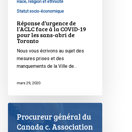
Race, religion et ethnicité
les
Statut socio-économique
sans-
abri
Réponse d’urgence de
l’ACLC face à la COVID-19
de
pour les sans-abri de
Toronto
Toronto
Nous vous écrivons au sujet des
mesures prises et des
manquements de la Ville de…
mars 29, 2020
Procureur général du
Canada c. Association