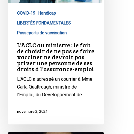
fait
COVID-19
Handicap
de
choisir
LIBERTÉS FONDAMENTALES
de
Passeports de vaccination
ne
L’ACLC au ministre : le fait
pas
de choisir de ne pas se faire
se
vacciner ne devrait pas
priver une personne de ses
faire
droits à l’assurance-emploi
vacciner
ne
L'ACLC a adressé un courrier à Mme
devrait
Carla Qualtrough, ministre de
pas
l'Emploi, du Développement de…
priver
une
novembre 2, 2021
personne
de
ses