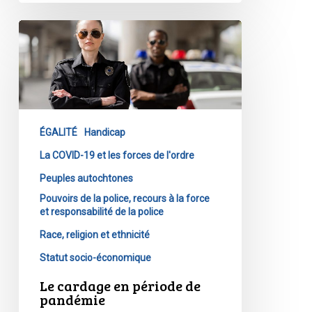
Le
cardage
en
période
de
pandémie
ÉGALITÉ
Handicap
La COVID-19 et les forces de l'ordre
Peuples autochtones
Pouvoirs de la police, recours à la force
et responsabilité de la police
Race, religion et ethnicité
Statut socio-économique
Le cardage en période de
pandémie