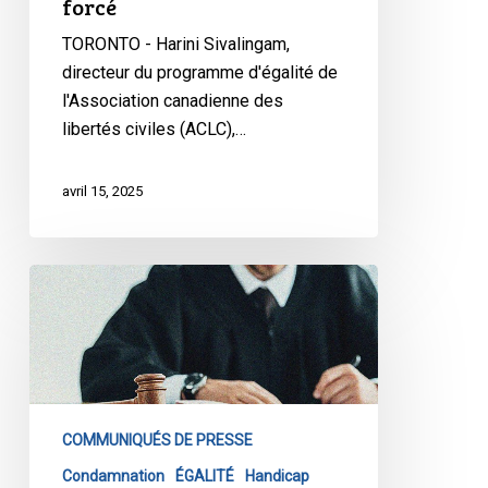
forcé
traitement
forcé
TORONTO - Harini Sivalingam,
directeur du programme d'égalité de
l'Association canadienne des
libertés civiles (ACLC),…
avril 15, 2025
L’ACLC
comparaît
devant
la
Cour
suprême
COMMUNIQUÉS DE PRESSE
pour
garantir
Condamnation
ÉGALITÉ
Handicap