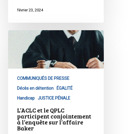
février 23, 2024
L’ACLC
et
le
QPLC
participent
conjointement
COMMUNIQUÉS DE PRESSE
à
l’enquête
Décès en détention
ÉGALITÉ
sur
Handicap
JUSTICE PÉNALE
l’affaire
L’ACLC et le QPLC
Baker
participent conjointement
à l’enquête sur l’affaire
Baker