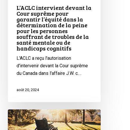
de
L’ACLC intervient devant la
Cour suprême pour
la
garantir l’équité dans la
peine
détermination de la peine
pour
pour les personnes
souffrant de troubles de la
les
santé mentale ou de
personnes
handicaps cognitifs
souffrant
L'ACLC a reçu l'autorisation
de
d'intervenir devant la Cour suprême
troubles
du Canada dans l'affaire J.W. c.…
de
la
santé
août 20, 2024
mentale
ou
de
L’ACLC
handicaps
plaide
cognitifs
devant