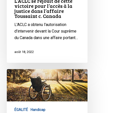
L’ACLC se réjouit de cette
la
victoire pour l’accès à la
justice dans l’affaire
justice
Toussaint c. Canada
dans
l’affaire
L'ACLC a obtenu l'autorisation
Toussaint
d'intervenir devant la Cour suprême
c.
du Canada dans une affaire portant…
Canada
août 18, 2022
L’ACLC
se
félicite
de
cette
décision
ÉGALITÉ
Handicap
visant