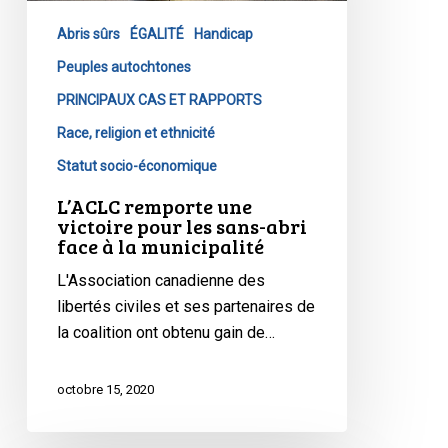
les
Abris sûrs
ÉGALITÉ
Handicap
sans-
abri
Peuples autochtones
face
PRINCIPAUX CAS ET RAPPORTS
à
Race, religion et ethnicité
la
Statut socio-économique
municipalité
L’ACLC remporte une
victoire pour les sans-abri
face à la municipalité
L'Association canadienne des
libertés civiles et ses partenaires de
la coalition ont obtenu gain de…
octobre 15, 2020