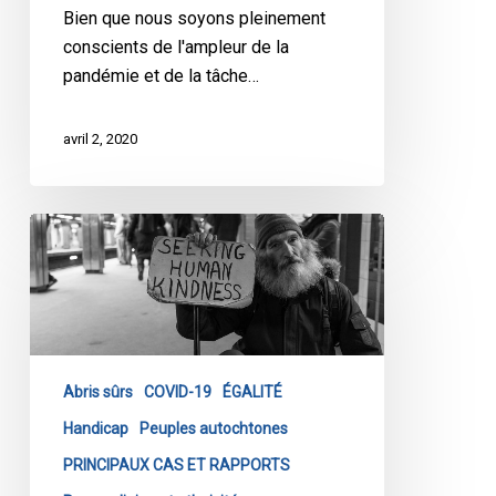
Bien que nous soyons pleinement
conscients de l'ampleur de la
pandémie et de la tâche…
avril 2, 2020
Réponse
d’urgence
de
l’ACLC
face
à
Abris sûrs
COVID-19
ÉGALITÉ
la
COVID-
Handicap
Peuples autochtones
19
PRINCIPAUX CAS ET RAPPORTS
pour