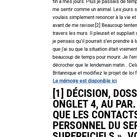
fin à mes jours. Plus je passais de tem
me sentir comme un animal. Les jours s
voulais simplement renoncer à la vie et j’
avant de me raviser.[2] Beaucoup tentent
travers les murs. Il pleurait et suppliai
je pensais qu’il pourrait s’en prendre 
que j’ai su que la situation était vraimen
beaucoup de temps pour mourir. Je l’ent
décrocher que le lendemain matin… Cela 
Britannique et modifiez le projet de loi 
Le mémoire est disponible ici
.
[1] DÉCISION, DOS
ONGLET 4, AU PAR.
QUE LES CONTACTS
PERSONNEL DU SE
SUPERFICIELS ». V