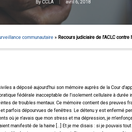
By
CCLA
avril 6, 2018
surveillance communautaire
»
Recours judiciaire de l’ACLC contre l
iviles a déposé aujourd’hui son mémoire auprès de la Cour d’app
 pratique fédérale inacceptable de l’isolement cellulaire à durée i
 Échap pour fermer
intes de troubles mentaux. Ce mémoire contient des preuves fr
es et parfois dépourvues de fenêtres. Le détenu y est enfermé pen
oments où je n’avais que mon stress et ma dépression, je m’enf
ent manifesté de la haine […] Et je me disais : si je pouvais to