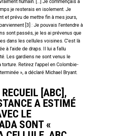
e vraiment humain. […] Je commençais à
mps je resterais en isolement. Je
ant et prévu de mettre fin à mes jours,
arviennent [3] : Je pouvais l’entendre à
diens sont passés, je les ai prévenus que
es dans les cellules voisines. C’est là
 à l’aide de draps. Il lui a fallu
ité. Les gardiens ne sont venus le
 torture. Retirez l’appel en Colombie-
déterminée », a déclaré Michael Bryant.
 RECUEIL [ABC],
NSTANCE A ESTIMÉ
AVEC LE
ADA SONT «
A CELLULE, ABC,