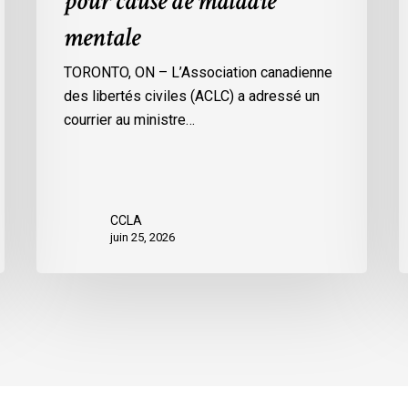
pour cause de maladie
de
mentale
maladie
mentale
TORONTO, ON – L’Association canadienne
des libertés civiles (ACLC) a adressé un
courrier au ministre…
CCLA
juin 25, 2026