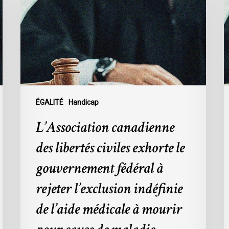
libertés
l
civiles
S
exhorte
a
le
s
gouvernement
d
fédéral
p
à
d
rejeter
l
ÉGALITÉ
Handicap
l’exclusion
C
L’Association canadienne
indéfinie
1
de
des libertés civiles exhorte le
l’aide
gouvernement fédéral à
médicale
à
rejeter l’exclusion indéfinie
mourir
de l’aide médicale à mourir
pour
cause