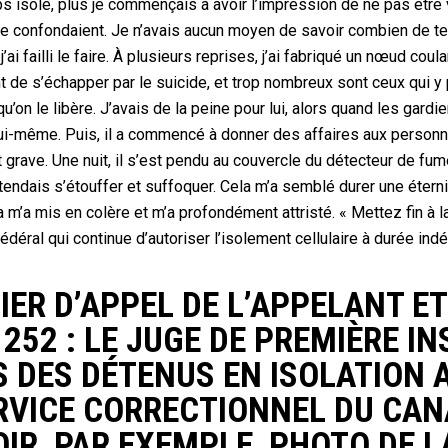
ps isolé, plus je commençais à avoir l’impression de ne pas êtr
e confondaient. Je n’avais aucun moyen de savoir combien de te
ai failli le faire. À plusieurs reprises, j’ai fabriqué un nœud coul
 de s’échapper par le suicide, et trop nombreux sont ceux qui y p
t qu’on le libère. J’avais de la peine pour lui, alors quand les gar
à lui-même. Puis, il a commencé à donner des affaires aux personn
t grave. Une nuit, il s’est pendu au couvercle du détecteur de fumée
endais s’étouffer et suffoquer. Cela m’a semblé durer une étern
m’a mis en colère et m’a profondément attristé. « Mettez fin à la
fédéral qui continue d’autoriser l’isolement cellulaire à durée in
SIER D’APPEL DE L’APPELANT ET
 252 : LE JUGE DE PREMIÈRE I
 DES DÉTENUS EN ISOLATION 
RVICE CORRECTIONNEL DU CAN
OIR, PAR EXEMPLE, PHOTO DE L