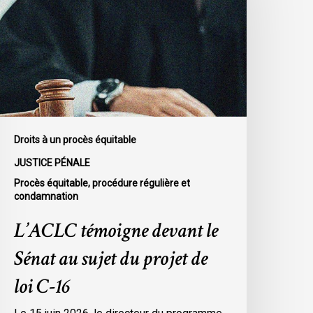
e
énat
u
ujet
u
rojet
e
oi
Droits à un procès équitable
-
JUSTICE PÉNALE
6
Procès équitable, procédure régulière et
condamnation
L’ACLC témoigne devant le
Sénat au sujet du projet de
loi C-16