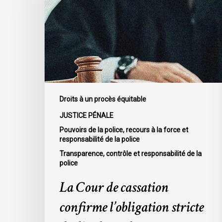
cassation
confirme
l’obligation
stricte
de
divulguer
les
informations
Droits à un procès équitable
relatives
JUSTICE PÉNALE
aux
Pouvoirs de la police, recours à la force et
fautes
responsabilité de la police
professionnelles
Transparence, contrôle et responsabilité de la
de
police
la
La Cour de cassation
police
dans
confirme l’obligation stricte
l’affaire