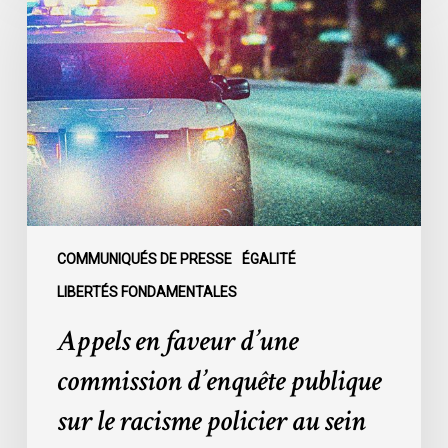
faveur
d’une
commission
d’enquête
publique
sur
le
racisme
policier
au
COMMUNIQUÉS DE PRESSE
ÉGALITÉ
sein
LIBERTÉS FONDAMENTALES
du
Appels en faveur d’une
SPVM
:
commission d’enquête publique
des
sur le racisme policier au sein
organisations
demandent