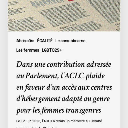
l’ACLC
plaide
en
faveur
d’un
accès
Abris sûrs
ÉGALITÉ
Le sans-abrisme
aux
Les femmes
LGBTQ2S+
centres
Dans une contribution adressée
d’hébergement
adapté
au Parlement, l’ACLC plaide
au
en faveur d’un accès aux centres
genre
pour
d’hébergement adapté au genre
les
pour les femmes transgenres
femmes
transgenres
Le 12 juin 2026, l'ACLC a remis un mémoire au Comité