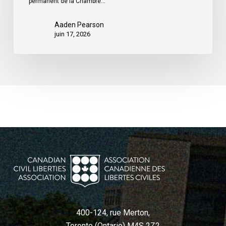
permanent de la Chambre…
Aaden Pearson
juin 17, 2026
400-124, rue Merton,
Toronto (Ontario) M4S 2Z2