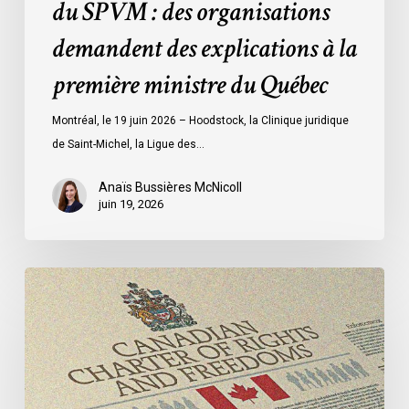
du SPVM : des organisations
des
demandent des explications à la
explications
à
première ministre du Québec
la
première
Montréal, le 19 juin 2026 – Hoodstock, la Clinique juridique
ministre
de Saint-Michel, la Ligue des…
du
Québec
Anaïs Bussières McNicoll
juin 19, 2026
Dans
une
contribution
adressée
au
Parlement,