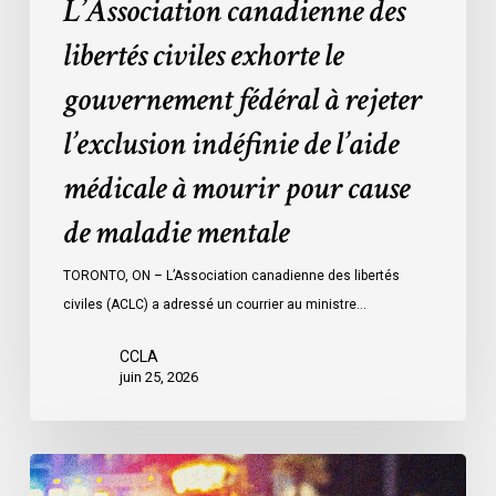
L’Association canadienne des
de
l’aide
libertés civiles exhorte le
médicale
gouvernement fédéral à rejeter
à
mourir
l’exclusion indéfinie de l’aide
pour
médicale à mourir pour cause
cause
de
de maladie mentale
maladie
mentale
TORONTO, ON – L’Association canadienne des libertés
civiles (ACLC) a adressé un courrier au ministre…
CCLA
juin 25, 2026
Appels
en