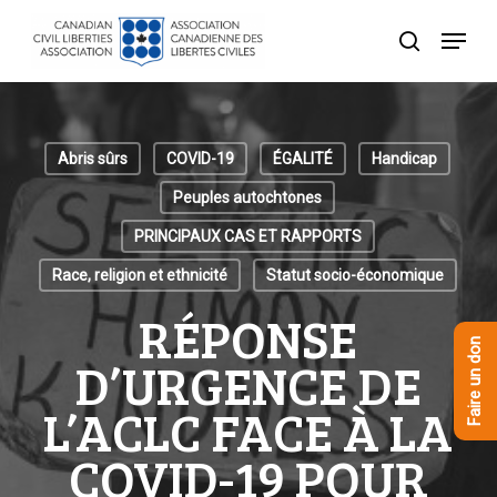
Skip
Menu
to
recherche
Close
main
Menu
content
Abris sûrs
COVID-19
ÉGALITÉ
Handicap
Peuples autochtones
PRINCIPAUX CAS ET RAPPORTS
Race, religion et ethnicité
Statut socio-économique
RÉPONSE
Faire un don
D’URGENCE DE
L’ACLC FACE À LA
COVID-19 POUR