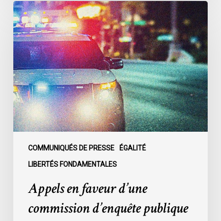
Appels
en
faveur
d’une
commission
d’enquête
publique
sur
le
racisme
policier
au
COMMUNIQUÉS DE PRESSE
ÉGALITÉ
sein
LIBERTÉS FONDAMENTALES
du
Appels en faveur d’une
SPVM
:
commission d’enquête publique
des