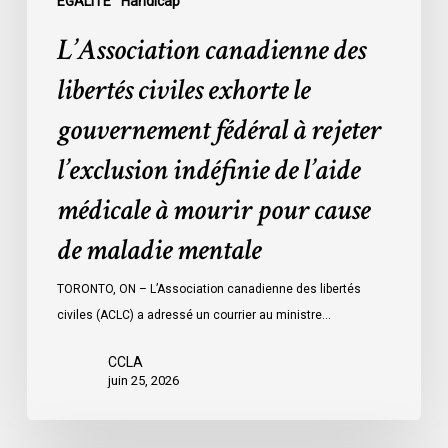
l’exclusion
ÉGALITÉ
Handicap
indéfinie
L’Association canadienne des
de
l’aide
libertés civiles exhorte le
médicale
gouvernement fédéral à rejeter
à
mourir
l’exclusion indéfinie de l’aide
pour
médicale à mourir pour cause
cause
de
de maladie mentale
maladie
mentale
TORONTO, ON – L’Association canadienne des libertés
civiles (ACLC) a adressé un courrier au ministre…
CCLA
juin 25, 2026