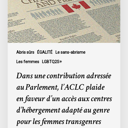
au
Parlement,
l’ACLC
plaide
en
faveur
d’un
accès
Abris sûrs
ÉGALITÉ
Le sans-abrisme
aux
Les femmes
LGBTQ2S+
centres
Dans une contribution adressée
d’hébergement
adapté
au Parlement, l’ACLC plaide
au
en faveur d’un accès aux centres
genre
pour
d’hébergement adapté au genre
les
pour les femmes transgenres
femmes
transgenres