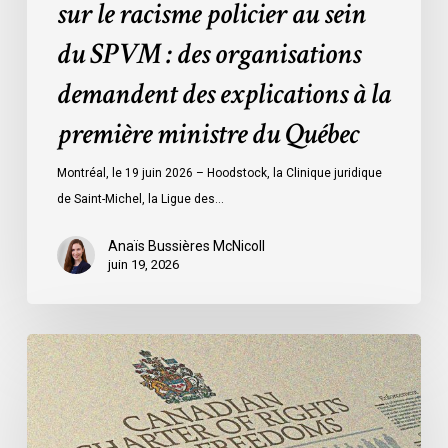
sur le racisme policier au sein
organisations
demandent
du SPVM : des organisations
des
demandent des explications à la
explications
à
première ministre du Québec
la
première
Montréal, le 19 juin 2026 – Hoodstock, la Clinique juridique
ministre
de Saint-Michel, la Ligue des…
du
Québec
Anaïs Bussières McNicoll
juin 19, 2026
Dans
une
contribution
adressée