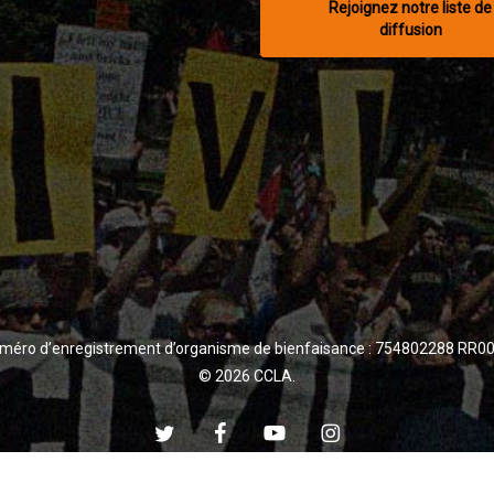
Rejoignez notre liste de
diffusion
méro d’enregistrement d’organisme de bienfaisance : 754802288 RR0
© 2026 CCLA.
twitter
facebook
youtube
instagram