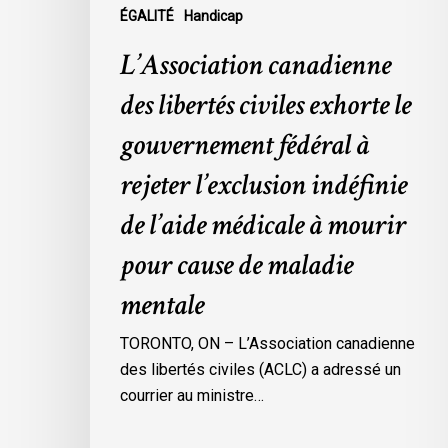
rejeter
ÉGALITÉ
Handicap
l’exclusion
L’Association canadienne
indéfinie
de
des libertés civiles exhorte le
l’aide
gouvernement fédéral à
médicale
à
rejeter l’exclusion indéfinie
mourir
de l’aide médicale à mourir
pour
cause
pour cause de maladie
de
mentale
maladie
mentale
TORONTO, ON – L’Association canadienne
des libertés civiles (ACLC) a adressé un
courrier au ministre…