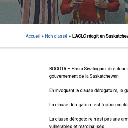
Accueil
»
Non classé
»
L’ACLC réagit en Saskatch
Appuyez sur Entrée pour lancer la recherche ou sur
BOGOTA – Harini Sivalingam, directeur d
gouvernement de la Saskatchewan :
En invoquant la clause dérogatoire, le 
La clause dérogatoire est l’option nucléa
La clause dérogatoire n’est pas une arm
vulnérables et marginalisés.