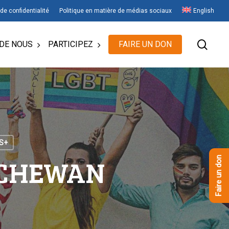
 de confidentialité
Politique en matière de médias sociaux
English
rech
DE NOUS
PARTICIPEZ
FAIRE UN DON
S+
TCHEWAN
Faire un don