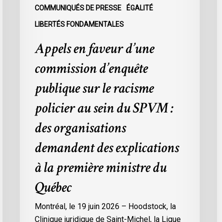
policier
d
COMMUNIQUÉS DE PRESSE
ÉGALITÉ
au
l
LIBERTÉS FONDAMENTALES
sein
d
Appels en faveur d’une
du
p
SPVM
d
commission d’enquête
:
l
des
C
publique sur le racisme
organisations
9
policier au sein du SPVM :
demandent
des
des organisations
explications
demandent des explications
à
la
à la première ministre du
première
Québec
ministre
du
Montréal, le 19 juin 2026 – Hoodstock, la
Québec
Clinique juridique de Saint-Michel, la Ligue