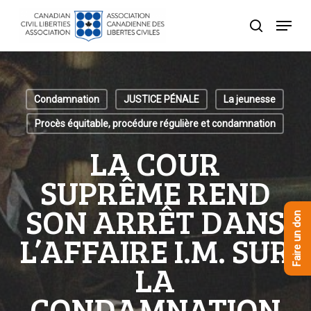
Skip
Menu
to
recherche
Close
main
Menu
content
Condamnation
JUSTICE PÉNALE
La jeunesse
Procès équitable, procédure régulière et condamnation
LA COUR
SUPRÊME REND
SON ARRÊT DANS
Faire un don
L’AFFAIRE I.M. SUR
LA
CONDAMNATION