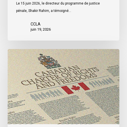
Le 15 juin 2026, le directeur du programme de justice
pénale, Shakir Rahim, a témoigné…
CCLA
juin 19, 2026
L’ACLC
intervient
devant
la
Cour
suprême
dans
la
première
affaire
relative