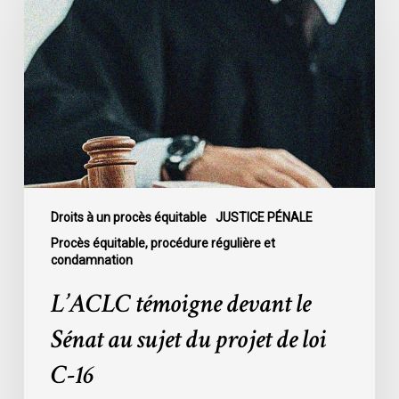
devant
le
Sénat
au
sujet
du
projet
de
loi
C-
Droits à un procès équitable
JUSTICE PÉNALE
16
Procès équitable, procédure régulière et
condamnation
L’ACLC témoigne devant le
Sénat au sujet du projet de loi
C-16