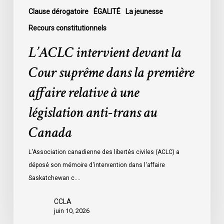
à
Clause dérogatoire
ÉGALITÉ
La jeunesse
une
Recours constitutionnels
législation
L’ACLC intervient devant la
anti-
trans
Cour suprême dans la première
au
affaire relative à une
Canada
législation anti-trans au
Canada
L'Association canadienne des libertés civiles (ACLC) a
déposé son mémoire d'intervention dans l'affaire
Saskatchewan c.…
CCLA
juin 10, 2026