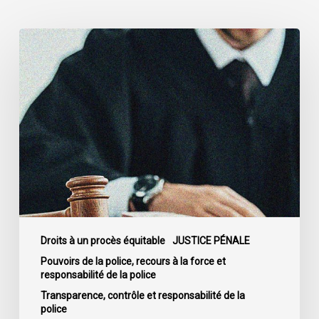
La
Cour
de
cassation
confirme
l’obligation
stricte
de
divulguer
les
informations
relatives
Droits à un procès équitable
JUSTICE PÉNALE
aux
Pouvoirs de la police, recours à la force et
responsabilité de la police
fautes
professionnelles
Transparence, contrôle et responsabilité de la
police
de