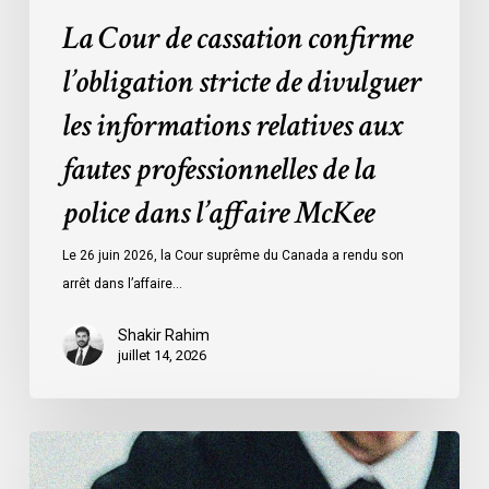
la
La Cour de cassation confirme
police
l’obligation stricte de divulguer
dans
l’affaire
les informations relatives aux
McKee
fautes professionnelles de la
police dans l’affaire McKee
Le 26 juin 2026, la Cour suprême du Canada a rendu son
arrêt dans l’affaire…
Shakir Rahim
juillet 14, 2026
L’ACLC
témoigne