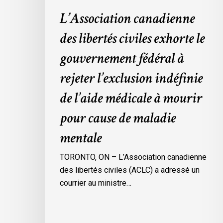
l’exclusion
L’Association canadienne
indéfinie
de
des libertés civiles exhorte le
l’aide
gouvernement fédéral à
médicale
à
rejeter l’exclusion indéfinie
mourir
de l’aide médicale à mourir
pour
cause
pour cause de maladie
de
mentale
maladie
mentale
TORONTO, ON – L’Association canadienne
des libertés civiles (ACLC) a adressé un
courrier au ministre…