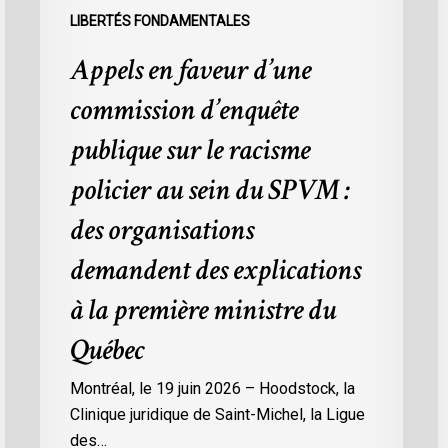
au
l
LIBERTÉS FONDAMENTALES
sein
d
Appels en faveur d’une
du
p
SPVM
d
commission d’enquête
:
l
des
C
publique sur le racisme
organisations
9
policier au sein du SPVM :
demandent
des
des organisations
explications
demandent des explications
à
la
à la première ministre du
première
Québec
ministre
du
Montréal, le 19 juin 2026 – Hoodstock, la
Québec
Clinique juridique de Saint-Michel, la Ligue
des…