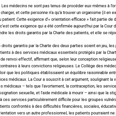
 Les médecins ne sont pas tenus de procéder eux-mêmes à l’orient
charger, et cette personne n’a qu’à trouver un organisme (il en 
 patient. Cette exigence d’« orientation efficace » fait partie de
c’est cette exigence qui a été confirmée aujourd’hui par la Cour d
re les droits garantis par la Charte des patients, et elle se réjo
s droits garantis par la Charte des deux parties soient en jeu, les
atients à des services médicaux essentiels protégés par la Char
 de renvoi effectif, affirmant que, selon leur conception religieus
contraires à leurs convictions religieuses. Le Collège des médeci
aloir que les politiques établissaient un équilibre raisonnable en
ices médicaux. La Cour a souscrit à cet argument, soulignant la v
s médicaux – tels que l’avortement, la contraception, les services
ignation sexuelle, et l’aide médicale à mourir – ainsi que la sti
 à ces services particulièrement difficile pour les groupes vulné
atients confrontés à des difficultés financières, sociales, éducat
rientation vers un autre professionnel, les patients pourraient n