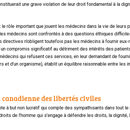
nstituerait une grave violation de leur droit fondamental à la dig
 le rôle important que jouent les médecins dans la vie de leurs pa
 les médecins sont confrontés à des questions éthiques difficiles
Les directives n’obligent toutefois pas les médecins à fournir eu
à un compromis significatif au détriment des intérêts des patien
édecins qui refusent ces services, en leur demandant de fournir 
iers et d’un organisme), établit un équilibre raisonnable entre le
 canadienne des libertés civiles
te à but non lucratif qui compte des sympathisants dans tout le
oits de l’homme qui s’engage à défendre les droits, la dignité, l