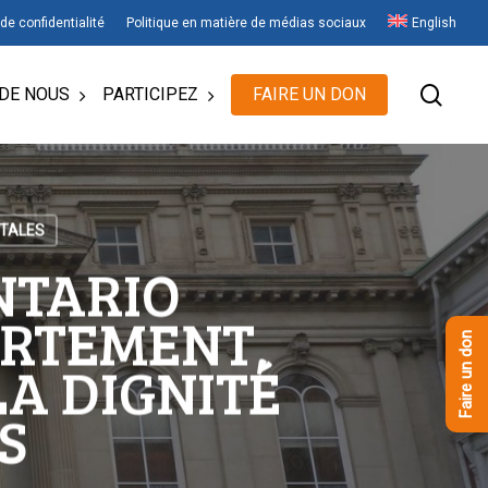
 de confidentialité
Politique en matière de médias sociaux
English
rech
DE NOUS
PARTICIPEZ
FAIRE UN DON
NTALES
NTARIO
ORTEMENT,
Faire un don
LA DIGNITÉ
S