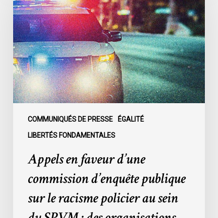
faveur
d’une
commission
d’enquête
publique
sur
le
racisme
policier
au
COMMUNIQUÉS DE PRESSE
ÉGALITÉ
sein
LIBERTÉS FONDAMENTALES
du
Appels en faveur d’une
SPVM
:
commission d’enquête publique
des
sur le racisme policier au sein
organisations
demandent
du SPVM : des organisations