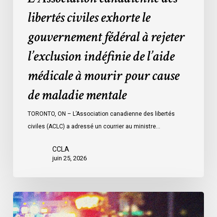
l’aide
libertés civiles exhorte le
médicale
gouvernement fédéral à rejeter
à
mourir
l’exclusion indéfinie de l’aide
pour
médicale à mourir pour cause
cause
de
de maladie mentale
maladie
mentale
TORONTO, ON – L’Association canadienne des libertés
civiles (ACLC) a adressé un courrier au ministre…
CCLA
juin 25, 2026
Appels
en