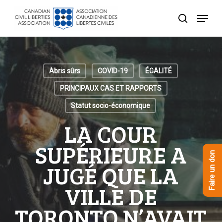
Skip
Menu
to
recherche
Close
main
Menu
content
Abris sûrs
COVID-19
ÉGALITÉ
PRINCIPAUX CAS ET RAPPORTS
Statut socio-économique
LA COUR
SUPÉRIEURE A
Faire un don
JUGÉ QUE LA
VILLE DE
TORONTO N’AVAIT