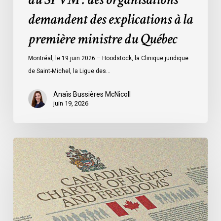
des
demandent des explications à la
explications
à
première ministre du Québec
la
première
Montréal, le 19 juin 2026 – Hoodstock, la Clinique juridique
ministre
de Saint-Michel, la Ligue des…
du
Québec
Anaïs Bussières McNicoll
juin 19, 2026
Dans
une
contribution
adressée
au
Parlement,
l’ACLC