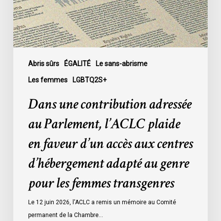
plaide
en
faveur
d’un
accès
Abris sûrs
ÉGALITÉ
Le sans-abrisme
aux
Les femmes
LGBTQ2S+
centres
Dans une contribution adressée
d’hébergement
adapté
au Parlement, l’ACLC plaide
au
en faveur d’un accès aux centres
genre
pour
d’hébergement adapté au genre
les
pour les femmes transgenres
femmes
transgenres
Le 12 juin 2026, l'ACLC a remis un mémoire au Comité
permanent de la Chambre…