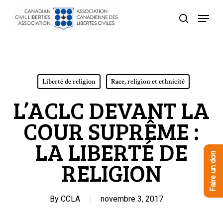
Skip
Menu
to
recherche
Close
main
Menu
content
Liberté de religion
Race, religion et ethnicité
L’ACLC DEVANT LA
COUR SUPRÊME :
LA LIBERTÉ DE
Faire un don
RELIGION
By
CCLA
novembre 3, 2017