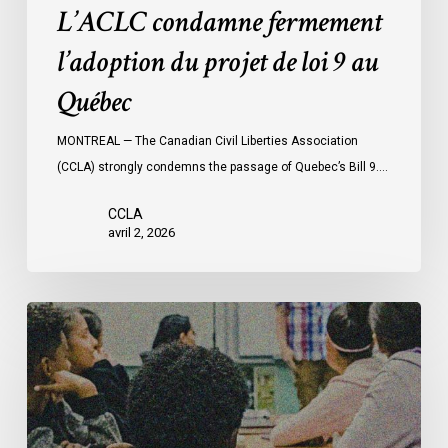
L’ACLC condamne fermement
l’adoption du projet de loi 9 au
Québec
MONTREAL — The Canadian Civil Liberties Association
(CCLA) strongly condemns the passage of Quebec’s Bill 9.…
CCLA
avril 2, 2026
L’ACLC
s’interroge
sur
la
décision
de