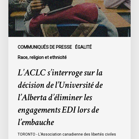
l’Université
de
l’Alberta
d’éliminer
les
engagements
COMMUNIQUÉS DE PRESSE
ÉGALITÉ
EDI
Race, religion et ethnicité
lors
L’ACLC s’interroge sur la
de
l’embauche
décision de l’Université de
l’Alberta d’éliminer les
engagements EDI lors de
l’embauche
TORONTO - L'Association canadienne des libertés civiles