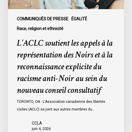
et
à
la
COMMUNIQUÉS DE PRESSE
ÉGALITÉ
reconnaissance
Race, religion et ethnicité
explicite
L’ACLC soutient les appels à la
du
racisme
représentation des Noirs et à la
anti-
reconnaissance explicite du
Noir
au
racisme anti-Noir au sein du
sein
nouveau conseil consultatif
du
nouveau
TORONTO, ON - L'Association canadienne des libertés
conseil
civiles (ACLC) se joint aux autres membres du…
consultatif
CCLA
juin 4, 2026