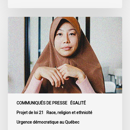
L’ACLC
condamne
fermement
l’adoption
du
projet
de
loi
9
au
Québec
COMMUNIQUÉS DE PRESSE
ÉGALITÉ
Projet de loi 21
Race, religion et ethnicité
Urgence démocratique au Québec