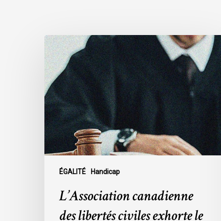
L’Association
canadienne
des
libertés
civiles
exhorte
le
gouvernement
fédéral
à
rejeter
ÉGALITÉ
Handicap
l’exclusion
L’Association canadienne
indéfinie
de
des libertés civiles exhorte le
l’aide