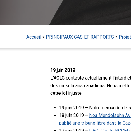
Accueil
»
PRINCIPAUX CAS ET RAPPORTS
»
Projet
Appuyez sur Entrée pour lancer la recherche ou sur
19 juin 2019
L’ACLC conteste actuellement l’interdic
des musulmans canadiens. Nous mettrons
cette loi injuste.
19 juin 2019 – Notre demande de su
18 juin 2019 –
Noa Mendelsohn Aviv,
publié une tribune libre dans la Gaz
17 juin 2019 –
L’ACLC et le NCCM or