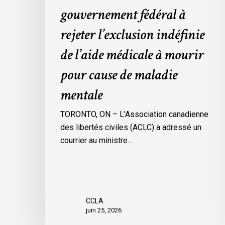
gouvernement fédéral à
médicale
à
rejeter l’exclusion indéfinie
mourir
de l’aide médicale à mourir
pour
cause
pour cause de maladie
de
mentale
maladie
mentale
TORONTO, ON – L’Association canadienne
des libertés civiles (ACLC) a adressé un
courrier au ministre…
CCLA
juin 25, 2026