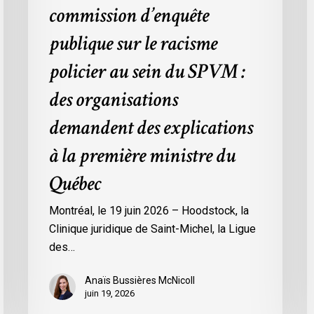
commission d’enquête
:
l
des
C
publique sur le racisme
organisations
9
policier au sein du SPVM :
demandent
des
des organisations
explications
demandent des explications
à
la
à la première ministre du
première
Québec
ministre
du
Montréal, le 19 juin 2026 – Hoodstock, la
Québec
Clinique juridique de Saint-Michel, la Ligue
des…
Anaïs Bussières McNicoll
juin 19, 2026