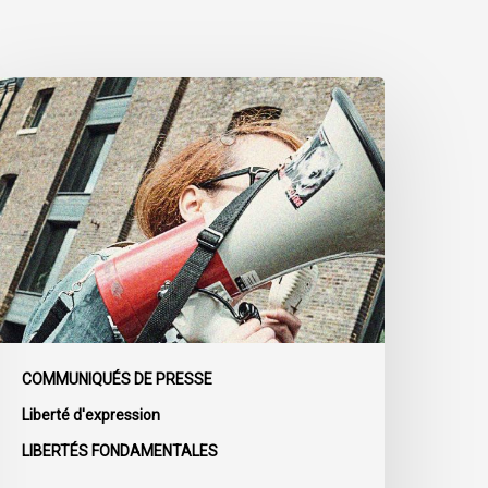
’ACLC
e
oint
a
éclaration
e
a
ociété
ivile
énonçant
COMMUNIQUÉS DE PRESSE
’adoption
Liberté d'expression
u
LIBERTÉS FONDAMENTALES
rojet
e