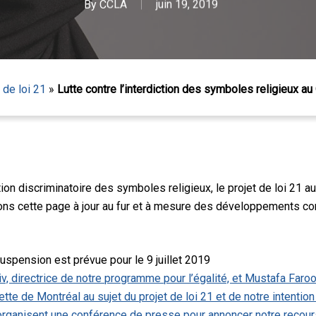
By
CCLA
juin 19, 2019
 de loi 21
»
Lutte contre l’interdiction des symboles religieux au
 Échap pour fermer
tion discriminatoire des symboles religieux, le projet de loi 21 
 cette page à jour au fur et à mesure des développements concer
spension est prévue pour le 9 juillet 2019
 directrice de notre programme pour l’égalité, et Mustafa Faroo
ette de Montréal au sujet du projet de loi 21 et de notre intentio
ganisent une conférence de presse pour annoncer notre recours c