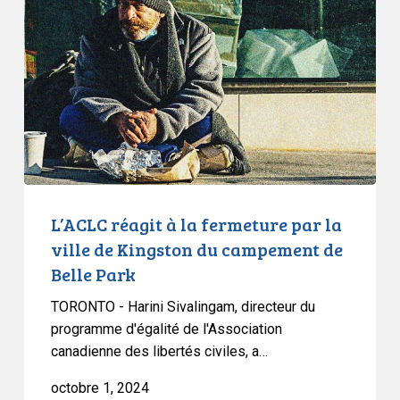
à
la
fermeture
par
la
ville
de
Kingston
du
campement
L’ACLC réagit à la fermeture par la
de
ville de Kingston du campement de
Belle
Belle Park
Park
TORONTO - Harini Sivalingam, directeur du
programme d'égalité de l'Association
canadienne des libertés civiles, a…
octobre 1, 2024