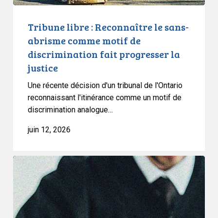
discrimination
fait
Tribune libre : Reconnaître le sans-
progresser
abrisme comme motif de
la
discrimination fait progresser la
justice
justice
Une récente décision d'un tribunal de l'Ontario
reconnaissant l'itinérance comme un motif de
discrimination analogue…
juin 12, 2026
L’ACLC
se
félicite
de
la