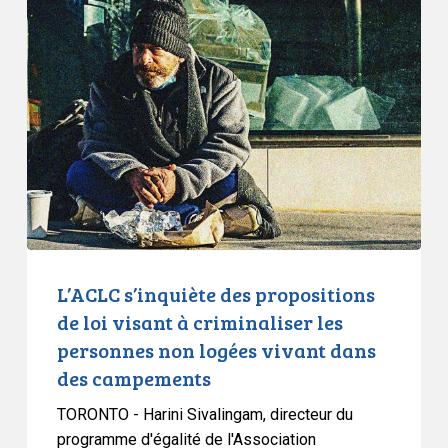
les
s’inquiète
réfugiés
des
propositions
de
loi
visant
à
criminaliser
les
personnes
non
L’ACLC s’inquiète des propositions
logées
de loi visant à criminaliser les
vivant
personnes non logées vivant dans
dans
des campements
des
campements
TORONTO - Harini Sivalingam, directeur du
programme d'égalité de l'Association