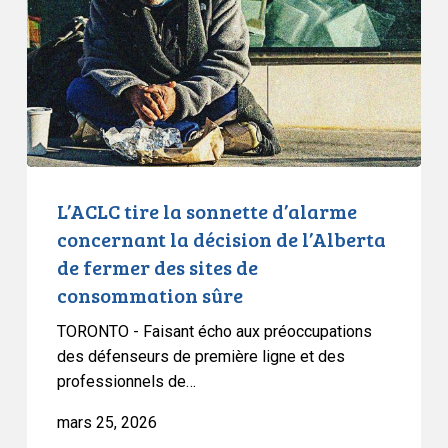
d’alarme
concernant
la
décision
de
l’Alberta
de
fermer
L’ACLC tire la sonnette d’alarme
des
concernant la décision de l’Alberta
sites
de fermer des sites de
de
consommation sûre
consommation
sûre
TORONTO - Faisant écho aux préoccupations
des défenseurs de première ligne et des
professionnels de…
mars 25, 2026