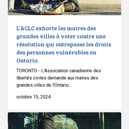
voter
contre
une
résolution
L’ACLC exhorte les maires des
qui
grandes villes à voter contre une
outrepasse
résolution qui outrepasse les droits
les
des personnes vulnérables en
droits
Ontario.
des
personnes
TORONTO - L'Association canadienne des
vulnérables
libertés civiles demande aux maires des
en
grandes villes de l'Ontario…
Ontario.
octobre 15, 2024
L’ACLC
réagit