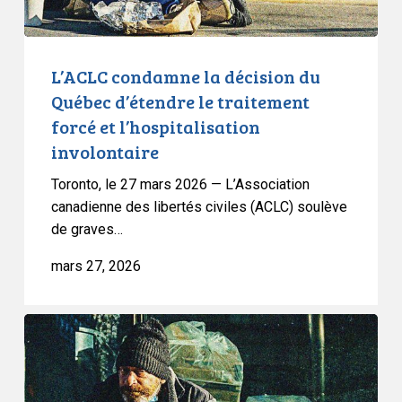
forcé
et
l’hospitalisation
L’ACLC condamne la décision du
involontaire
Québec d’étendre le traitement
forcé et l’hospitalisation
involontaire
Toronto, le 27 mars 2026 — L’Association
canadienne des libertés civiles (ACLC) soulève
de graves…
mars 27, 2026
L’ACLC
tire
la
sonnette