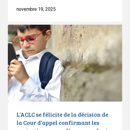
services
novembre 19, 2025
de
réduction
des
L’ACLC
méfaits.
se
félicite
de
la
décision
de
la
Cour
d’appel
confirmant
les
L’ACLC se félicite de la décision de
protections
la Cour d’appel confirmant les
accordées