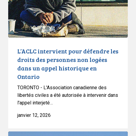
droits
des
personnes
non
logées
dans
un
L’ACLC intervient pour défendre les
appel
droits des personnes non logées
historique
dans un appel historique en
en
Ontario
Ontario
TORONTO - L'Association canadienne des
libertés civiles a été autorisée à intervenir dans
l'appel interjeté…
janvier 12, 2026
L’ACLC