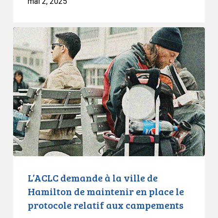
mai 2, 2025
L’ACLC
demande
à
la
ville
de
Hamilton
de
maintenir
en
place
le
L’ACLC demande à la ville de
protocole
Hamilton de maintenir en place le
relatif
protocole relatif aux campements
aux