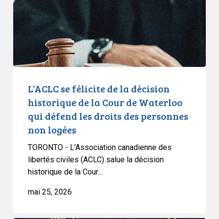
décision
historique
de
la
Cour
de
Waterloo
L’ACLC se félicite de la décision
qui
historique de la Cour de Waterloo
défend
qui défend les droits des personnes
les
non logées
droits
des
TORONTO - L'Association canadienne des
personnes
libertés civiles (ACLC) salue la décision
historique de la Cour…
non
logées
mai 25, 2026