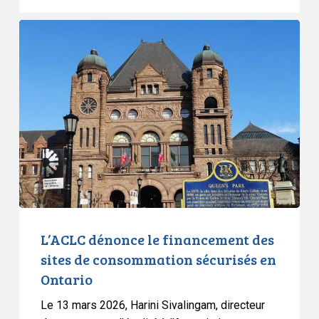
L’ACLC
dénonce
le
financement
des
sites
de
consommation
sécurisés
en
Ontario
L’ACLC dénonce le financement des
sites de consommation sécurisés en
Ontario
Le 13 mars 2026, Harini Sivalingam, directeur