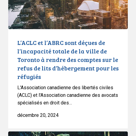
totale
de
la
ville
de
L’ACLC et l’ABRC sont déçues de
Toronto
l’incapacité totale de la ville de
à
Toronto à rendre des comptes sur le
rendre
refus de lits d’hébergement pour les
des
réfugiés
comptes
sur
L'Association canadienne des libertés civiles
le
(ACLC) et l'Association canadienne des avocats
refus
spécialisés en droit des…
de
décembre 20, 2024
lits
d’hébergement
pour
L’ACLC