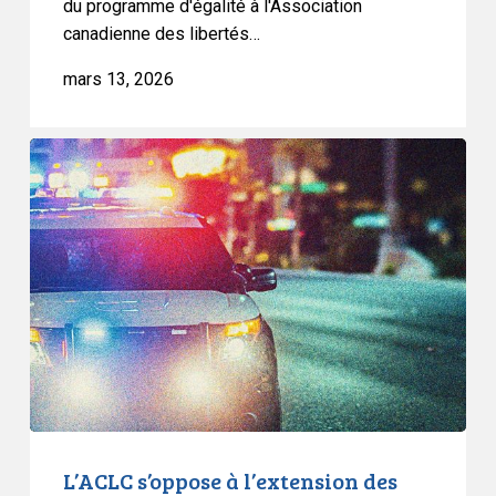
du programme d'égalité à l'Association
canadienne des libertés…
mars 13, 2026
L’ACLC
s’oppose
à
l’extension
des
pouvoirs
d’arrestation
aux
agents
spéciaux
des
transports
L’ACLC s’oppose à l’extension des