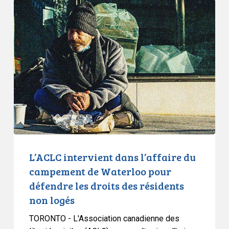
L’ACLC
intervient
dans
l’affaire
du
campement
de
Waterloo
pour
défendre
les
droits
L’ACLC intervient dans l’affaire du
des
campement de Waterloo pour
résidents
défendre les droits des résidents
non
non logés
logés
TORONTO - L'Association canadienne des