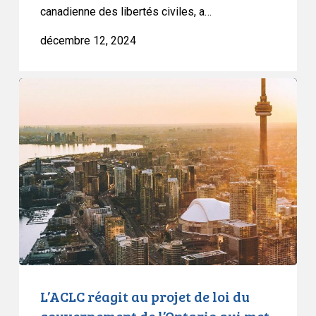
canadienne des libertés civiles, a…
décembre 12, 2024
L’ACLC
réagit
au
projet
de
loi
du
gouvernement
de
l’Ontario
qui
met
L’ACLC réagit au projet de loi du
fin
gouvernement de l’Ontario qui met