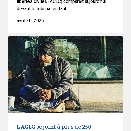
libertés civiles (ACLC) comparaît aujourd'hui
devant le tribunal en tant…
avril 20, 2026
L’ACLC
se
joint
à
plus
de
250
organisations
qui
s’opposent
au
financement
L’ACLC se joint à plus de 250
des