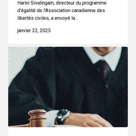
Harini Sivalingam, directeur du programme
campements
d'égalité de l'Association canadienne des
libertés civiles, a envoyé la…
janvier 22, 2025
L’ACLC
comparaît
devant
la
Cour
suprême
pour
garantir
l’accès
des
toxicomanes