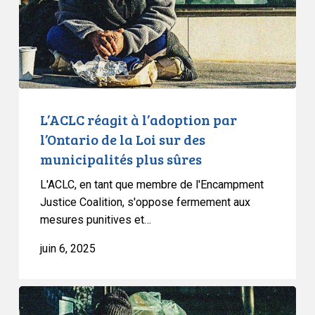
l’Ontario
de
la
Loi
sur
des
municipalités
L’ACLC réagit à l’adoption par
plus
l’Ontario de la Loi sur des
sûres
municipalités plus sûres
L'ACLC, en tant que membre de l'Encampment
Justice Coalition, s'oppose fermement aux
mesures punitives et…
juin 6, 2025
85
organisations