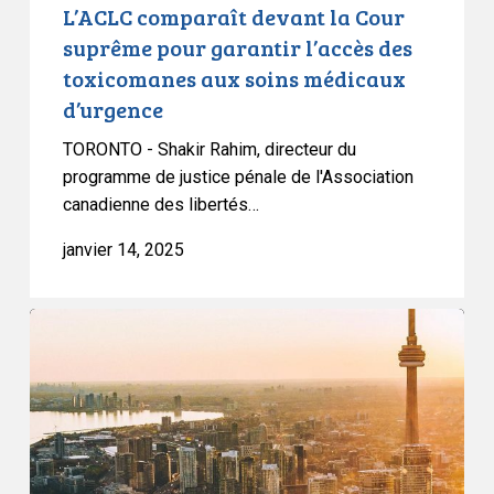
aux
L’ACLC comparaît devant la Cour
soins
suprême pour garantir l’accès des
médicaux
toxicomanes aux soins médicaux
d’urgence
d’urgence
TORONTO - Shakir Rahim, directeur du
programme de justice pénale de l'Association
canadienne des libertés…
janvier 14, 2025
L’ACLC
et
l’ABRC
sont
déçues
de
l’incapacité