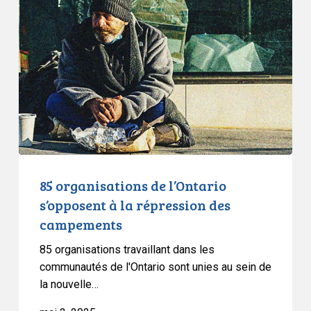
de
l’Ontario
s’opposent
à
la
répression
des
campements
85 organisations de l’Ontario
s’opposent à la répression des
campements
85 organisations travaillant dans les
communautés de l'Ontario sont unies au sein de
la nouvelle…