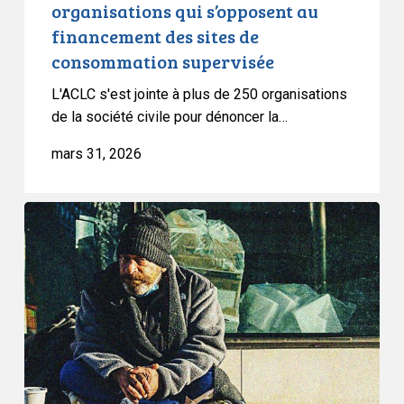
organisations qui s’opposent au
sites
financement des sites de
de
consommation supervisée
consommation
supervisée
L'ACLC s'est jointe à plus de 250 organisations
de la société civile pour dénoncer la…
mars 31, 2026
L’ACLC
condamne
la
décision
du
Québec
d’étendre
le
traitement