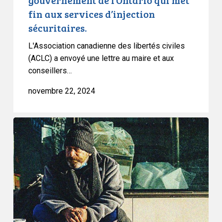
aux
fin aux services d’injection
services
sécuritaires.
d’injection
sécuritaires.
L'Association canadienne des libertés civiles
(ACLC) a envoyé une lettre au maire et aux
conseillers…
novembre 22, 2024
L’ACLC
exhorte
les
maires
des
grandes
villes
à