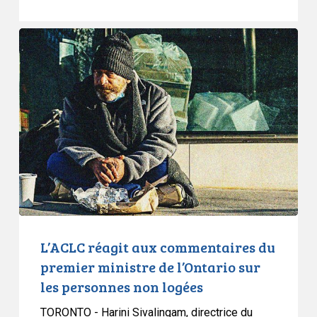
L’ACLC
réagit
aux
commentaires
du
premier
ministre
de
l’Ontario
sur
les
personnes
L’ACLC réagit aux commentaires du
non
premier ministre de l’Ontario sur
logées
les personnes non logées
TORONTO - Harini Sivalingam, directrice du