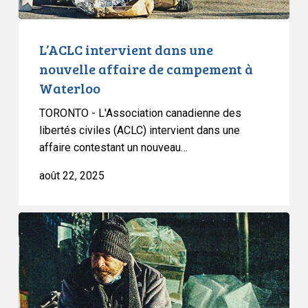
Waterloo
L’ACLC intervient dans une
nouvelle affaire de campement à
Waterloo
TORONTO - L'Association canadienne des
libertés civiles (ACLC) intervient dans une
affaire contestant un nouveau…
août 22, 2025
L’ACLC
réagit
à
l’adoption
par