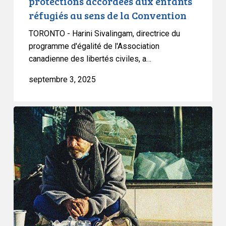
protections accordées aux enfants
aux
réfugiés au sens de la Convention
enfants
réfugiés
TORONTO - Harini Sivalingam, directrice du
au
programme d'égalité de l'Association
canadienne des libertés civiles, a…
sens
de
septembre 3, 2025
la
Convention
L’ACLC
intervient
dans
une
nouvelle
affaire
de
campement
à