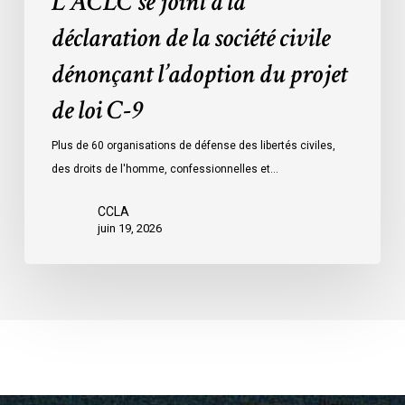
L’ACLC se joint à la
loi
déclaration de la société civile
C-
dénonçant l’adoption du projet
9
de loi C-9
Plus de 60 organisations de défense des libertés civiles,
des droits de l'homme, confessionnelles et…
CCLA
juin 19, 2026