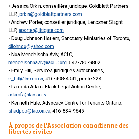
• Jessica Orkin, conseillère juridique, Goldblatt Partners
LLP,
jorkin@goldblattpartners.com
• Andrew Porter, conseiller juridique, Lenczner Slaght
LLP,
aporter@litigate.com
• Doug Johnson Hatlem, Sanctuary Ministries of Toronto,
djjohnso@yahoo.com
• Noa Mendelsohn Aviv, ACLC,
mendelsohnaviv@acLC.org
, 647-780-9802
• Emily Hill, Services juridiques autochtones,
e_hill@lao.on.ca
, 416-408-4041, poste 224
• Fareeda Adam, Black Legal Action Centre,
adamfa@lao.on.ca
• Kenneth Hale, Advocacy Centre for Tenants Ontario,
shadpob@lao.on.ca
, 416-834-9645
À propos de l'Association canadienne des
libertés civiles