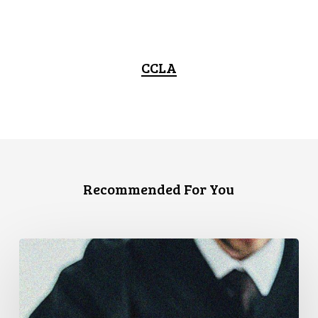
CCLA
Recommended For You
L’Association
canadienne
des
libertés