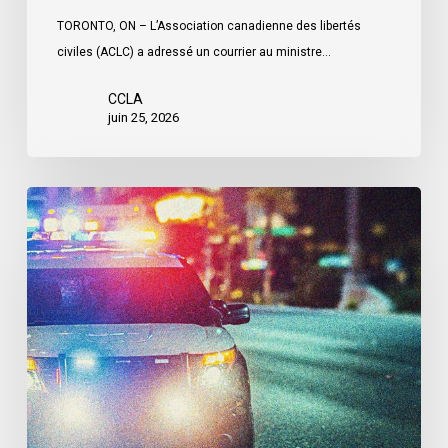
mentale
TORONTO, ON – L’Association canadienne des libertés
civiles (ACLC) a adressé un courrier au ministre…
CCLA
juin 25, 2026
Appels
en
faveur
d’une
commission
d’enquête
publique
sur
le
racisme