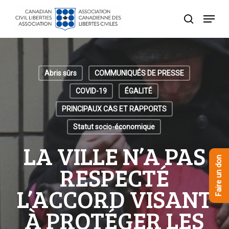
Skip
Menu
to
recherche
Close
main
Menu
content
Abris sûrs
COMMUNIQUÉS DE PRESSE
COVID-19
ÉGALITÉ
PRINCIPAUX CAS ET RAPPORTS
Statut socio-économique
LA VILLE N’A PAS
Faire un don
RESPECTÉ
L’ACCORD VISANT
À PROTÉGER LES