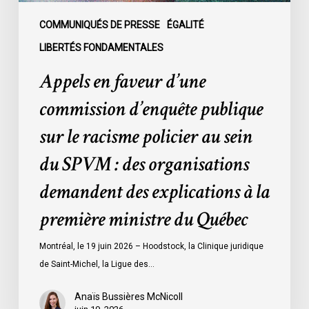
policier
au
COMMUNIQUÉS DE PRESSE
ÉGALITÉ
sein
LIBERTÉS FONDAMENTALES
du
Appels en faveur d’une
SPVM
:
commission d’enquête publique
des
sur le racisme policier au sein
organisations
demandent
du SPVM : des organisations
des
demandent des explications à la
explications
à
première ministre du Québec
la
première
Montréal, le 19 juin 2026 – Hoodstock, la Clinique juridique
ministre
de Saint-Michel, la Ligue des…
du
Québec
Anaïs Bussières McNicoll