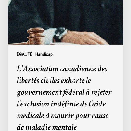
civiles
exhorte
le
gouvernement
fédéral
à
rejeter
l’exclusion
ÉGALITÉ
Handicap
indéfinie
L’Association canadienne des
de
l’aide
libertés civiles exhorte le
médicale
gouvernement fédéral à rejeter
à
mourir
l’exclusion indéfinie de l’aide
pour
médicale à mourir pour cause
cause
de
de maladie mentale
maladie