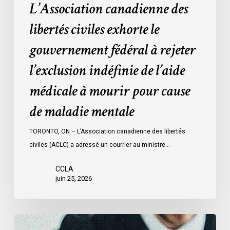
L’Association canadienne des
de
l’aide
libertés civiles exhorte le
médicale
gouvernement fédéral à rejeter
à
mourir
l’exclusion indéfinie de l’aide
pour
médicale à mourir pour cause
cause
de
de maladie mentale
maladie
mentale
TORONTO, ON – L’Association canadienne des libertés
civiles (ACLC) a adressé un courrier au ministre…
CCLA
juin 25, 2026
L’ACLC