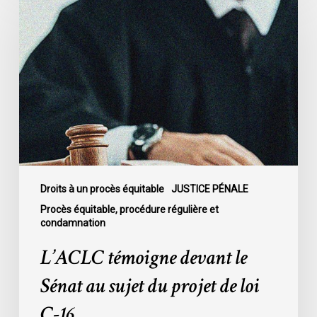
témoigne
devant
le
Sénat
au
sujet
du
projet
de
loi
C-
Droits à un procès équitable
JUSTICE PÉNALE
16
Procès équitable, procédure régulière et
condamnation
L’ACLC témoigne devant le
Sénat au sujet du projet de loi
C-16