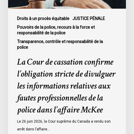
les
informations
relatives
Droits à un procès équitable
JUSTICE PÉNALE
aux
Pouvoirs de la police, recours à la force et
responsabilité de la police
fautes
professionnelles
Transparence, contrôle et responsabilité de la
police
de
la
La Cour de cassation confirme
police
l’obligation stricte de divulguer
dans
l’affaire
les informations relatives aux
McKee
fautes professionnelles de la
police dans l’affaire McKee
Le 26 juin 2026, la Cour suprême du Canada a rendu son
arrêt dans l’affaire…