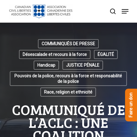
Skip
Menu
to
recherche
Close
main
Menu
content
COMMUNIQUÉS DE PRESSE
Désescalade et recours à la force
ÉGALITÉ
Handicap
JUSTICE PÉNALE
Pouvoirs de la police, recours à la force et responsabilité
de la police
Race, religion et ethnicité
Faire un don
COMMUNIQUÉ DE
L’ACLC : UNE
COALITION