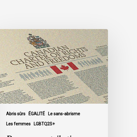
ans
ne
ontribution
dressée
u
arlement,
’ACLC
laide
n
aveur
’un
Abris sûrs
ÉGALITÉ
Le sans-abrisme
ccès
Les femmes
LGBTQ2S+
ux
entres