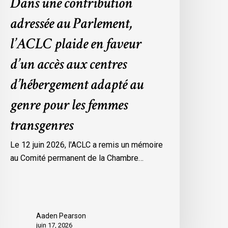
Dans une contribution
’hébergement
adressée au Parlement,
dapté
u
l’ACLC plaide en faveur
enre
d’un accès aux centres
our
es
d’hébergement adapté au
emmes
genre pour les femmes
ransgenres
transgenres
Le 12 juin 2026, l'ACLC a remis un mémoire
au Comité permanent de la Chambre…
Aaden Pearson
juin 17, 2026