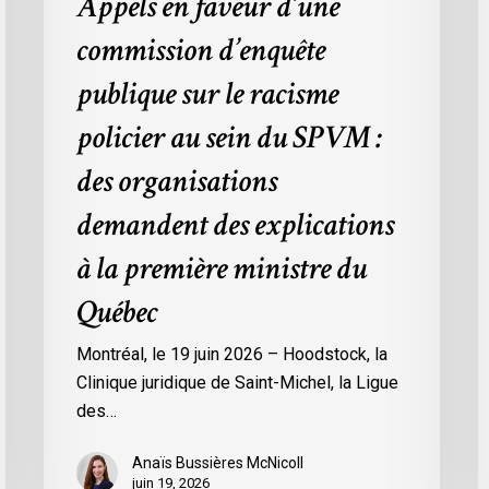
Appels en faveur d’une
SPVM
d
commission d’enquête
:
a
des
a
publique sur le racisme
organisations
g
policier au sein du SPVM :
demandent
p
des
l
des organisations
explications
f
demandent des explications
à
t
la
à la première ministre du
première
Québec
ministre
du
Montréal, le 19 juin 2026 – Hoodstock, la
Québec
Clinique juridique de Saint-Michel, la Ligue
des…
Anaïs Bussières McNicoll
juin 19, 2026