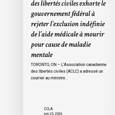
des libertés civiles exhorte le
l’aide
gouvernement fédéral à
médicale
à
rejeter l’exclusion indéfinie
mourir
de l’aide médicale à mourir
pour
cause
pour cause de maladie
de
mentale
maladie
mentale
TORONTO, ON – L’Association canadienne
des libertés civiles (ACLC) a adressé un
courrier au ministre…
CCLA
juin 25, 2026