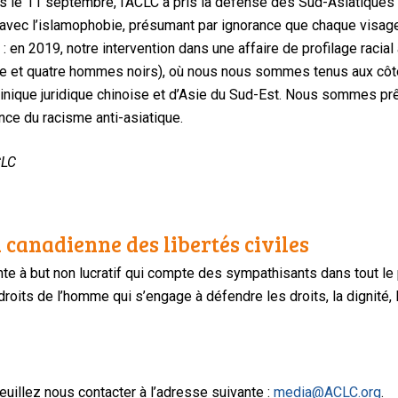
rès le 11 septembre, l’ACLC a pris la défense des Sud-Asiatique
e avec l’islamophobie, présumant par ignorance que chaque visage
: en 2019, notre intervention dans une affaire de profilage racial a
que et quatre hommes noirs), où nous nous sommes tenus aux côt
Clinique juridique chinoise et d’Asie du Sud-Est. Nous sommes pr
nce du racisme anti-asiatique.
CLC
 canadienne des libertés civiles
te à but non lucratif qui compte des sympathisants dans tout le
oits de l’homme qui s’engage à défendre les droits, la dignité, l
uillez nous contacter à l’adresse suivante :
media@ACLC.org
.