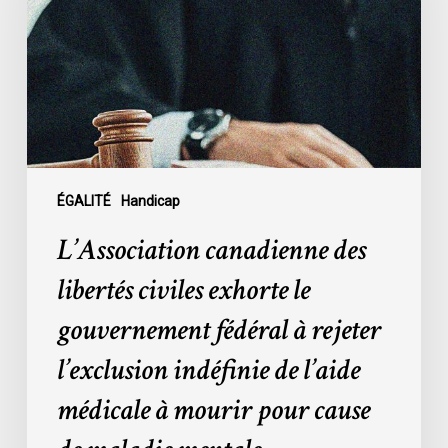
civiles
exhorte
le
gouvernement
fédéral
à
rejeter
l’exclusion
ÉGALITÉ
Handicap
indéfinie
L’Association canadienne des
de
l’aide
libertés civiles exhorte le
médicale
gouvernement fédéral à rejeter
à
mourir
l’exclusion indéfinie de l’aide
pour
médicale à mourir pour cause
cause
de