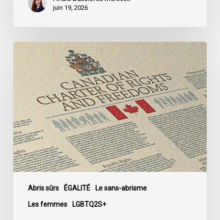
juin 19, 2026
Dans
une
contribution
adressée
au
Parlement,
l’ACLC
plaide
en
faveur
d’un
accès
Abris sûrs
ÉGALITÉ
Le sans-abrisme
aux
Les femmes
LGBTQ2S+
centres