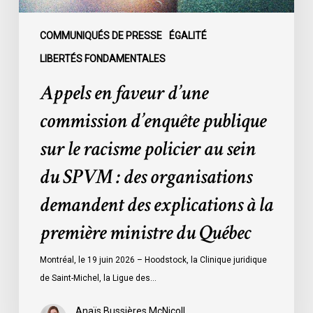
policier
au
COMMUNIQUÉS DE PRESSE
ÉGALITÉ
sein
LIBERTÉS FONDAMENTALES
du
Appels en faveur d’une
SPVM
:
commission d’enquête publique
des
sur le racisme policier au sein
organisations
demandent
du SPVM : des organisations
des
demandent des explications à la
explications
à
première ministre du Québec
la
première
Montréal, le 19 juin 2026 – Hoodstock, la Clinique juridique
ministre
de Saint-Michel, la Ligue des…
du
Québec
Anaïs Bussières McNicoll