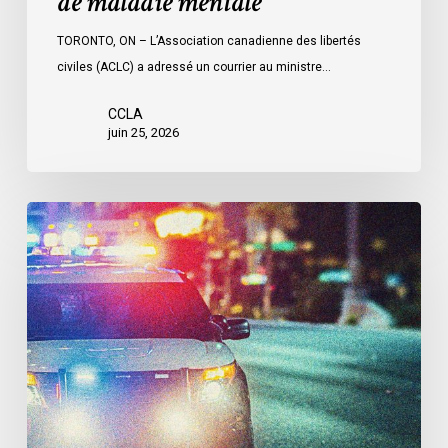
de maladie mentale
maladie
mentale
TORONTO, ON – L’Association canadienne des libertés
civiles (ACLC) a adressé un courrier au ministre…
CCLA
juin 25, 2026
Appels
en
faveur
d’une
commission
d’enquête
publique
sur
le
racisme