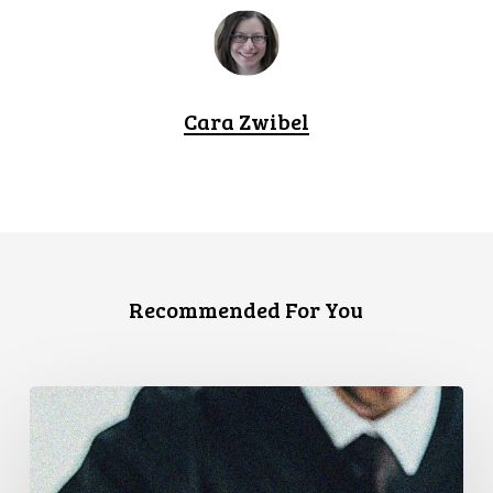
Cara Zwibel
Recommended For You
L’Association
canadienne
des
libertés