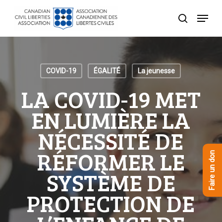
Skip
Menu
to
recherche
Close
main
Menu
content
COVID-19
ÉGALITÉ
La jeunesse
LA COVID-19 MET
EN LUMIÈRE LA
NÉCESSITÉ DE
RÉFORMER LE
Faire un don
SYSTÈME DE
PROTECTION DE